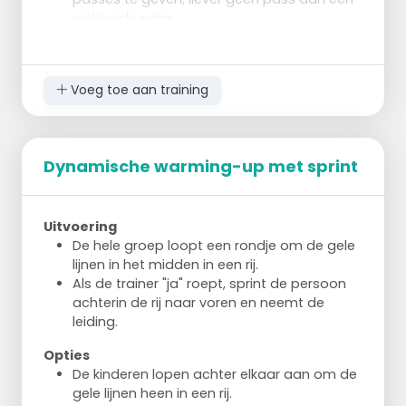
verkeerde pass.
Gebruik soms een boogbal of een strakke
pass; een schijnpass kan ook nuttig zijn.
Vertragen, versnellen en
Voeg toe aan training
richtingveranderingen zijn belangrijk om vrij
te lopen.
Dynamische warming-up met sprint
Uitvoering
De hele groep loopt een rondje om de gele
lijnen in het midden in een rij.
Als de trainer "ja" roept, sprint de persoon
achterin de rij naar voren en neemt de
leiding.
Opties
De kinderen lopen achter elkaar aan om de
gele lijnen heen in een rij.