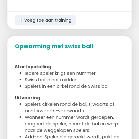
Draai je bovenlichaam van links naar rechts
Eventueel met bal of flesje
Voeg toe aan training
Side Plank
2x 30 seconden
Op je zij, steun op onderarm
Heupen van de grond, lichaam in rechte lijn
Opwarming met swiss ball
Wissel na 30 seconden van kant
Superman Hold
Startopstelling
30 seconden
Iedere speler krijgt een nummer.
Lig op je buik
Swiss bal in het midden.
Armen en benen van de grond, houd vast
Spelers in een cirkel rond de Swiss bal.
Versterkt onderrug en bilspieren
Uitvoering
Spelers cirkelen rond de bal, zijwaarts of
achterwaarts-voorwaarts.
Wanneer een nummer wordt geroepen,
reageert de speler, neemt de bal en werpt
naar de weggelopen spelers.
Add-on: Speler die geraakt wordt, pakt de