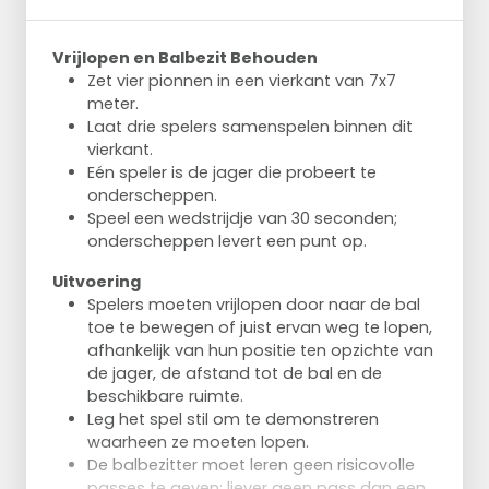
Vrijlopen en Balbezit Behouden
Zet vier pionnen in een vierkant van 7x7
meter.
Laat drie spelers samenspelen binnen dit
vierkant.
Eén speler is de jager die probeert te
onderscheppen.
Speel een wedstrijdje van 30 seconden;
onderscheppen levert een punt op.
Uitvoering
Spelers moeten vrijlopen door naar de bal
toe te bewegen of juist ervan weg te lopen,
afhankelijk van hun positie ten opzichte van
de jager, de afstand tot de bal en de
beschikbare ruimte.
Leg het spel stil om te demonstreren
waarheen ze moeten lopen.
De balbezitter moet leren geen risicovolle
passes te geven; liever geen pass dan een