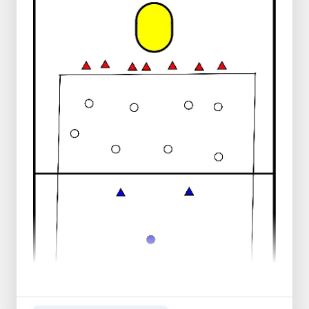
en met 1 moet daar buiten
Daarna kom je 3 hordes tegen welke zich
opbouwen van laag naar hoog, waar je
overheen moet springen
Onderweg neem je een zakje uit de emmer
mee
Welk team heeft als eerste alle zakjes aan
de andere kant en is daarna als eerste
team naar de andere kant gesprint?
De eindsprint mag pas ingezet worden als
het laatste zakje ligt!