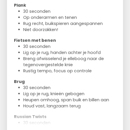
Plank
30 seconden
Op onderarmen en tenen
Rug recht, buikspieren aangespannen
Niet doorzakken!
Fietsen met benen
30 seconden
Lig op je rug, handen achter je hoofd
Breng afwisselend je elleboog naar de
tegenovergestelde knie
Rustig tempo, focus op controle
Brug
30 seconden
Lig op je rug, knieën gebogen
Heupen omhoog, span buik en billen aan
Houd vast, langzaam terug
Russian Twists
30 seconden
Zitpositie, voeten van de grond