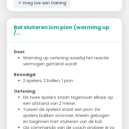
Voeg toe aan training
Bal sluiteren icm pion (warming up
/...
Er zijn twee tikkers, de anderen proberen
doelpunten te maken op de korf aan de
andere kant van het veld
Doel:
De lopers beginnen buiten het veld en
Warming up oefening waarbij het reactie
proberen een bal te pakken te krijgen, die
vermogen getraind wordt
aan de andere kant van het veld ligt
Op de eerst helft van het speelveld liggen
Benodigd:
hoepels waar de lopers in kunnen gaan
2 spelers, 2 ballen, 1 pion
staan, dit zijn veilige zones waarin je niet
getikt kunt worden
Oefening:
Eenmaal over de helft van het veld heen
De twee spelers staan tegenover elkaar op
mogen de lopers niet meer terug!
een afstand van 2 meter.
Heb je een bal te pakken, dan mag je
Tussen de spelers staat een pion. De
proberen een doelpunt te scoren van
spelers bukken voorover, knieën gebogen
afstand. Echter mag je maar één keer
en beginnen met stuiteren van de bal.
schieten en niet lopen met de bal. Je moet
Op commando van de coach probeer je zo