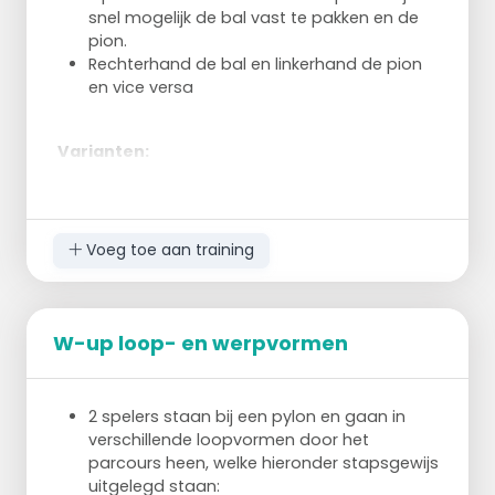
dus samenwerken met de andere lopers.
snel mogelijk de bal vast te pakken en de
Maar de tikkers zijn altijd in de buurt!
pion.
Ben je getikt, dan ga je terug naar de start
Rechterhand de bal en linkerhand de pion
en probeer je het opnieuw. Heb je
en vice versa
geschoten, dan ga ook terug naar de start
Gedurende 2 minuten proberen de tikkers
Varianten:
zoveel mogelijk mensen te tikken. Elk
De bal stuiteren om je rechter been;
doelpunt word aan het einde van de 2
Op een been staan. Bal gooien naar de
minuten van de score af geteld. Wie winnen
andere kant, bal laten stuiteren en dan zo
er?
snel mogelijk de bal en de pion pakken.
Voeg toe aan training
W-up loop- en werpvormen
2 spelers staan bij een pylon en gaan in
verschillende loopvormen door het
parcours heen, welke hieronder stapsgewijs
uitgelegd staan: