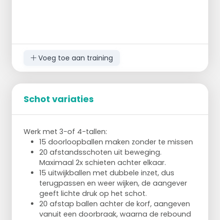
Wie de meeste punten heeft, wint.
Doel: samenspelen als aanvallers en
onderscheppen van de bal als verdediger.
Moeilijker maken overgooiers: twee in het
midden, met links gooien.
Voeg toe aan training
Makkelijker maken overgooiers: Met twee
ballen.
Schot variaties
Werk met 3-of 4-tallen:
15 doorloopballen maken zonder te missen
20 afstandsschoten uit beweging.
Maximaal 2x schieten achter elkaar.
15 uitwijkballen met dubbele inzet, dus
terugpassen en weer wijken, de aangever
geeft lichte druk op het schot.
20 afstap ballen achter de korf, aangeven
vanuit een doorbraak, waarna de rebound