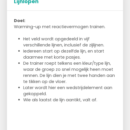
Lijnlopen
2 teams spelen een wedstrijd.
Doel:
In plaats van korven moet je scoren door
Warming-up met reactievermogen trainen.
op een pion te gooien.
Deze kegel staat in het midden van de cirkel
Het veld wordt opgedeeld in vijf
en daar omheen staan spelers.
verschillende lijnen, inclusief de zijlijnen.
Eén speler staat voor de pion om deze te
Iedereen start op dezelfde lijn, en start
beschermen.
daarmee met korte pasjes.
De spelers om deze ene speler heen
De trainer roept telkens een kleur/type lijn,
moeten proberen, door de bal snel rond te
waar de groep zo snel mogelijk heen moet
passen, op de pion te gooien.
rennen. De lijn dien je met twee handen aan
De speler voor de pion probeert de bal
te tikken op de vloer.
ondertussen te onderscheppen en de pion
Later wordt hier een wedstrijdelement aan
te verdedigen.
gekoppeld.
Wanneer de bal wordt onderschept, krijgt
Wie als laatst de lijn aantikt, valt af.
hij/zij een punt en gaat de bal weer naar de
buitenkant.
Wisselen: als de pion wordt geraakt krijgt de
speler een punt en wisselt van plek met de
speler in het midden.