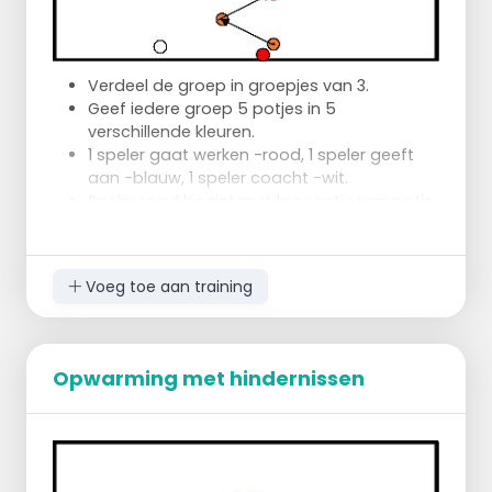
Verdeel de groep in groepjes van 3.
Geef iedere groep 5 potjes in 5
verschillende kleuren.
1 speler gaat werken -rood, 1 speler geeft
aan -blauw, 1 speler coacht -wit.
Speler rood begint met loopactie van potje
tot potje in slalom en neemt een inloper.
Speler wit coacht speler rood en geeft aan
aan welk potje speler rood moet teruggaan
Voeg toe aan training
en opnieuw moet starten, opnieuw in
slalom.
Als speler rood vanaf een kleurpotje scoort,
neemt speler wit het potje weg.
Opwarming met hindernissen
Oefening gaat door tot elk kleurpotje
gescoord is.