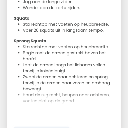
Jog aan de lange zijden.
Wandel aan de korte zijden.
Squats
Sta rechtop met voeten op heupbreedte.
Voer 20 squats uit in langzaam tempo.
Sprong Squats
Sta rechtop met voeten op heupbreedte.
Begin met de armen gestrekt boven het
hoofd.
Laat de armen langs het lichaam vallen
terwijl je knieën buigt.
Zwaai de armen naar achteren en spring
terwijl je de armen naar voren en omhoog
beweegt.
Houd de rug recht, heupen naar achteren,
voeten plat op de grond.
Lunges
Basispositie: sta rechtop met voeten iets
uit elkaar.