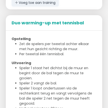
Zet het rechterbeen recht vooruit en buig
Voeg toe aan training
de knie 90 graden. Linkerknie dicht bij de
grond.
Kom omhoog en zet het rechterbeen naar
de rechterzijkant, voet iets naar voren
Duo warming-up met tennisbal
gedraaid. Buig de linkerknie.
Ga terug naar basispositie en zet het
rechterbeen naar achteren. Buig de
Opstelling
linkerknie.
Zet de spelers per tweetal achter elkaar
Herhaal voor het linkerbeen.
met hun gezicht richting de muur.
Per tweetal één tennisbal.
Jog en Sprint
Maak een rondje langs het veld.
Uitvoering
Jog aan de lange zijden.
Speler 1 staat het dichtst bij de muur en
Sprint aan de korte zijden.
begint door de bal tegen de muur te
gooien.
Speler 2 vangt de bal.
Speler 1 loopt ondertussen via de
rechterkant terug en vangt vervolgens de
bal die speler 2 net tegen de muur heeft
gegooid.