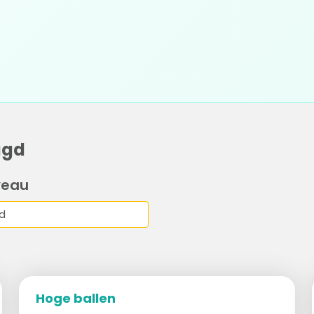
ugd
veau
Hoge ballen