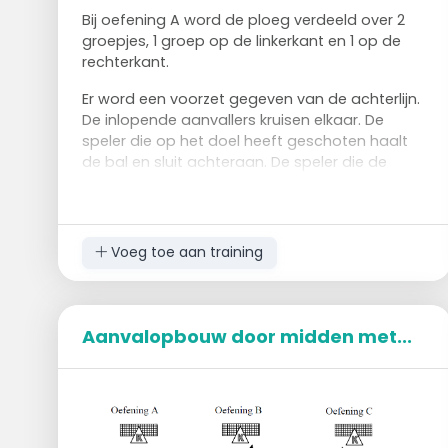
Bij oefening A word de ploeg verdeeld over 2
groepjes, 1 groep op de linkerkant en 1 op de
rechterkant.
Er word een voorzet gegeven van de achterlijn.
De inlopende aanvallers kruisen elkaar. De
speler die op het doel heeft geschoten haalt
de bal en sluit achteraan. De speler die de
voorzet geeft word aanvaller.
In oefening B word de bal na een kaats en1-2
combinatie op doel geschoten. Je kunt hier
Voeg toe aan training
zelf,
nadat de oefening goed verloopt, als
verdediger optreden.
Aanvalopbouw door midden met...
De spelers schuiven door.
Aandachtspunten:
Beweging naar de bal.