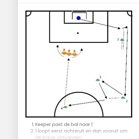
Keeper past de bal naar 1
1 loopt eerst achteruit en dan vooruit om
de bal te ontvangen