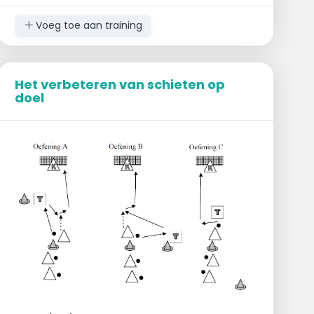
mag door de lucht worden gespeelt, als dit
maar nauwkeurig gebeurd.
Voeg toe aan training
Het verbeteren van schieten op
doel