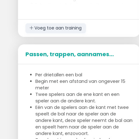
1 draait met de bal naar buiten en past
naar 2
2 past naar 3 en loopt wat vooruit
3 kaatst naar 2
Voeg toe aan training
2 past naar 4
4 loopt met de bal naar doel, overdribbelt
de kegels 'verdediger' en probeert te
scoren
Passen, trappen, aannames...
Variatie
Per drietallen een bal
Vooractie aanpassen
Begin met een afstand van ongeveer 15
Loopladder
meter
koprol
Twee spelers aan de ene kant en een
rondje draaien
speler aan de andere kant.
...
Eén van de spelers aan de kant met twee
Veranderen van kant
speelt de bal naar de speler aan de
andere kant, deze speler neemt de bal aan
en speelt hem naar de speler aan de
andere kant, enzovoort.