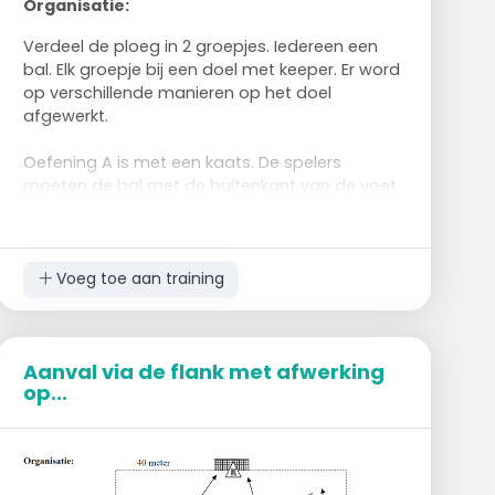
Organisatie:
Verdeel de ploeg in 2 groepjes. Iedereen een
bal. Elk groepje bij een doel met keeper. Er word
op verschillende manieren op het doel
afgewerkt.
Oefening A is met een kaats. De spelers
moeten de bal met de buitenkant van de voet
klaarleggen zodat ze hierna in een vloeiende
beweging op het doel kunnen schieten.
Bij oefening B krijgen ze de bal van de zijkant
Voeg toe aan training
aangespeeld. De bal word met links
aangenomen waarna ze met rechts schieten.
Komt de pass van de trainer van links, dan
Aanval via de flank met afwerking
word met rechts aangenomen en met links
op...
geschoten.
Bij oefening C komen ze op de trainer af en
kappen de bal af met de binnenkant of de
buitenkant van de voet. Na de kapbeweging