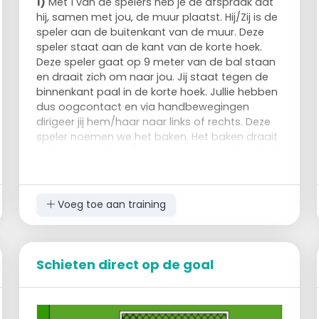
1)
Met 1 van de spelers heb je de afspraak dat
hij, samen met jou, de muur plaatst. Hij/Zij is de
speler aan de buitenkant van de muur. Deze
speler staat aan de kant van de korte hoek.
Deze speler gaat op 9 meter van de bal staan
en draait zich om naar jou. Jij staat tegen de
binnenkant paal in de korte hoek. Jullie hebben
dus oogcontact en via handbewegingen
dirigeer jij hem/haar naar links of rechts. Deze
speler noemen we het baken. Het baken draait
zich terug met zijn/haar gezicht naar de bal als
jij aangeeft dat hij juist staat. De overige
spelers sluiten aan tegen het baken;
2)
In de muur plaats je langste mensen in het
Voeg toe aan training
midden van de muur. Het is vaak dat een
gekrulde bal over het midden van de muur in
de kruising wordt geplaatst. Door de langste
spelers in het midden te zetten wordt het dus
Schieten direct op de goal
moeilijker voor de tegenpartij om over de muur
te krullen.
3)
Het aantal spelers die je in de muur zet, is