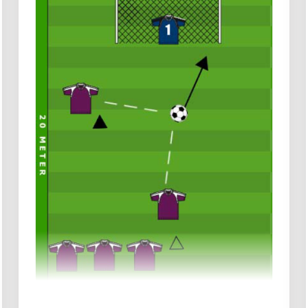
afhankelijk hoever de vrije trap van jouw goal is.
Je kunt de volgende stelregel hanteren:
Afstand 16 t/m 18 meter: 6 verdedigers
(deze vrije trap is niet zo gevaarlijk. Over de
muur kan bijna niet want daarvoor is de
afstand te kort, dus grote kans dat men
langs de muur in de lange hoek wil
schieten. Concentreer je dus op de lange
hoek)
Afstand 19 t/m 22 meter: 5 verdedigers (dit
is de gevaarlijkste vrije trap omdat deze
zowel in de korte hoek als in de lange hoek
kan komen)
Afstand 22 t/m 28 meter: 3 verdedigers
Afstand meer dan 28 meter: geen muur
plaatsen
4)
Bij een indirecte vrije trap loopt de buitenste
speler uit en probeert de bal te blokken. Dit is
dus niet het baken maar de speler die de lange
hoek afdekt.