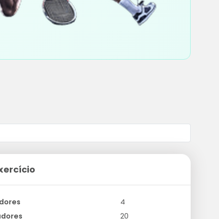
xercício
dores
4
adores
20