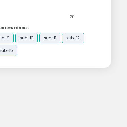
20
ntes níveis:
ub-9
sub-10
sub-11
sub-12
sub-15