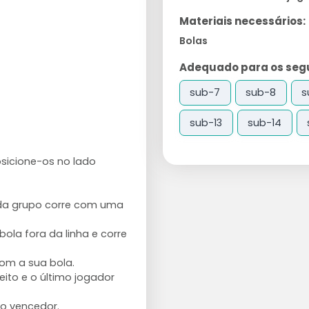
Materiais necessários:
Bolas
Adequado para os segui
sub-7
sub-8
s
sub-13
sub-14
osicione-os no lado
cada grupo corre com uma
ola fora da linha e corre
om a sua bola.
ito e o último jogador
 o vencedor.