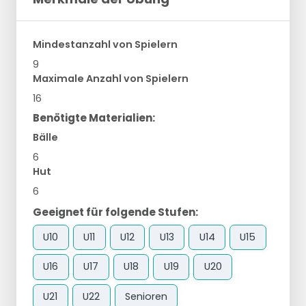
Mindestanzahl von Spielern
9
Maximale Anzahl von Spielern
16
Benötigte Materialien:
Bälle
6
Hut
6
Geeignet für folgende Stufen:
U10
U11
U12
U13
U14
U15
U16
U17
U18
U19
U20
U21
U22
Senioren