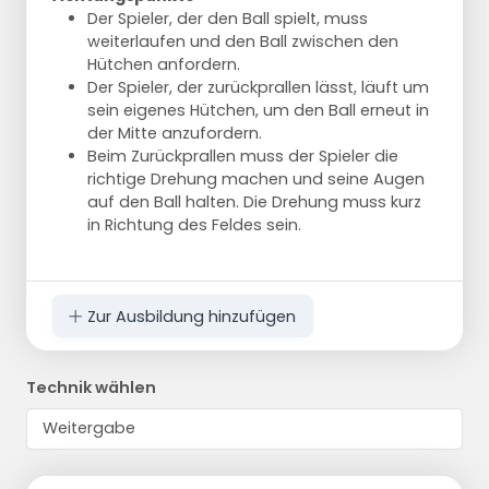
Der Spieler, der den Ball spielt, muss
weiterlaufen und den Ball zwischen den
Hütchen anfordern.
Der Spieler, der zurückprallen lässt, läuft um
sein eigenes Hütchen, um den Ball erneut in
der Mitte anzufordern.
Beim Zurückprallen muss der Spieler die
richtige Drehung machen und seine Augen
auf den Ball halten. Die Drehung muss kurz
in Richtung des Feldes sein.
Zur Ausbildung hinzufügen
Technik wählen