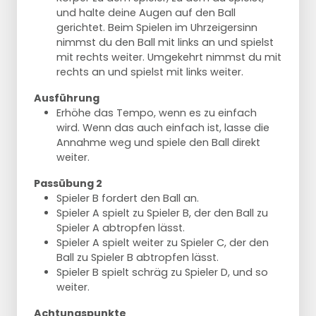
und halte deine Augen auf den Ball
gerichtet. Beim Spielen im Uhrzeigersinn
nimmst du den Ball mit links an und spielst
mit rechts weiter. Umgekehrt nimmst du mit
rechts an und spielst mit links weiter.
Ausführung
Erhöhe das Tempo, wenn es zu einfach
wird. Wenn das auch einfach ist, lasse die
Annahme weg und spiele den Ball direkt
weiter.
Passübung 2
Spieler B fordert den Ball an.
Spieler A spielt zu Spieler B, der den Ball zu
Spieler A abtropfen lässt.
Spieler A spielt weiter zu Spieler C, der den
Ball zu Spieler B abtropfen lässt.
Spieler B spielt schräg zu Spieler D, und so
weiter.
Achtungspunkte