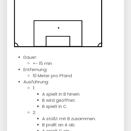
Dauer:
+- 15 min
Entfernung:
10 Meter pro Pfand
Ausführung:
1:
A spielt in B hinein.
B wird geöffnet.
B spielt in C.
2:
A stößt mit B zusammen.
B prallt an A ab.