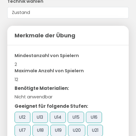
Technik wählen
Merkmale der Übung
Mindestanzahl von Spielern
2
Maximale Anzahl von Spielern
12
Benötigte Materialien:
Nicht anwendbar
Geeignet für folgende Stufen:
U12
U13
U14
U15
U16
U17
U18
U19
U20
U21