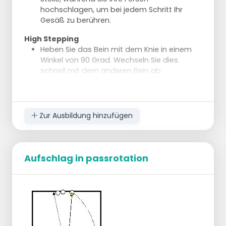
hochschlagen, um bei jedem Schritt Ihr
Gesäß zu berühren.
High Stepping
Heben Sie das Bein mit dem Knie in einem
Winkel von 90 Grad. Wechseln Sie dies
schnell mit dem anderen Bein ab.
Stehende Fahrrad-Crunches
Stellen Sie sich mit schulterbreit
auseinanderstehenden Füßen hin. Bringen
Zur Ausbildung hinzufügen
Sie Ihr Knie zum gegenüberliegenden
Ellenbogen. Kehren Sie in die
Ausgangsposition zurück und wiederholen
Sie dies auf der anderen Seite.
Aufschlag in passrotation
Sumo Squat
Stellen Sie sich mit 6-12 cm
auseinanderstehenden Füßen hin. Strecken
Sie Ihre Arme vor sich aus. Senken Sie Ihren
Körper, bis Ihre Oberschenkel parallel zum
Boden sind. Kehren Sie in die