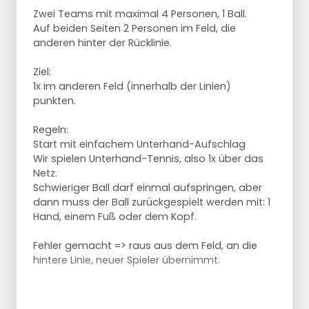
reiht er sich hinter den Passern/Angreifern
Zwei Teams mit maximal 4 Personen, 1 Ball.
ein.
Auf beiden Seiten 2 Personen im Feld, die
anderen hinter der Rücklinie.
Anpassungen
Ziel:
Angriffsrichtung ist zunächst „nur“ rechts
1x im anderen Feld (innerhalb der Linien)
oder links.
punkten.
Im Laufe der Übung kann das Ziel verkleinert
und präziser gemacht werden.
Regeln:
Der Ball kann auch eingeworfen werden,
Start mit einfachem Unterhand-Aufschlag
anstatt von Spieler 1 geschlagen zu werden.
Wir spielen Unterhand-Tennis, also 1x über das
Spieler 1 kann eine gezieltere Aufgabe
Netz.
erhalten.
Schwieriger Ball darf einmal aufspringen, aber
Verwenden Sie einen Zuspieler anstelle des
dann muss der Ball zurückgespielt werden mit: 1
Trainers, der den Ball fängt und wirft.
Hand, einem Fuß oder dem Kopf.
Verkleinern Sie die Angriffsbereiche, um die
erforderliche Präzision zu erhöhen.
Fehler gemacht => raus aus dem Feld, an die
Den Angriff aus dem Aufschlag heraus
hintere Linie, neuer Spieler übernimmt.
aufbauen und mit einer Verteidigung
angreifen.