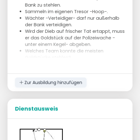
Bank zu stehlen.
Sammeln im eigenen Tresor -Hoop-.
Wächter -Verteidiger- darf nur außerhalb
der Bank verteidigen.
Wird der Dieb auf frischer Tat ertappt, muss
er das Goldstück auf der Polizeiwache -
unter einem Kegel- abgeben.
Welches Team konnte die meisten
Goldstücke stehlen?
Spielrunde 2:
Verteile die Goldstücke gleichmäßig unter
den Dieben.
Zur Ausbildung hinzufügen
Diebe: Bewegen Sie Ihre Goldstücke sicher 1:1
in einen anderen Tresor - von einem Reifen
zum anderen.
Dienstausweis
Dieb - Angreifer: Gehe um deinen Kegel
herum, ohne dass der Wächter dich
erwischt.
Agent -Verteidiger: darf sich in diesem Fall
nur innerhalb der Bank verteidigen.