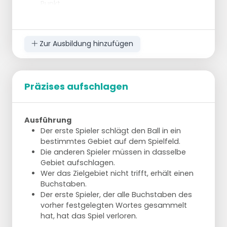
Punkt.
Wende es in einer Situation an, bei der der
Angreifer keine Einschränkungen hat.
Der Trainer oder ein Spieler wirft den ersten
Zur Ausbildung hinzufügen
Ball von einem Tisch aus ein.
Der Angreifer darf versuchen, den Ball im
Bereich kurz hinter dem Netz, entlang der
Linie oder diagonal zu punkten.
Präzises aufschlagen
Ausführung
Der erste Spieler schlägt den Ball in ein
bestimmtes Gebiet auf dem Spielfeld.
Die anderen Spieler müssen in dasselbe
Gebiet aufschlagen.
Wer das Zielgebiet nicht trifft, erhält einen
Buchstaben.
Der erste Spieler, der alle Buchstaben des
vorher festgelegten Wortes gesammelt
hat, hat das Spiel verloren.