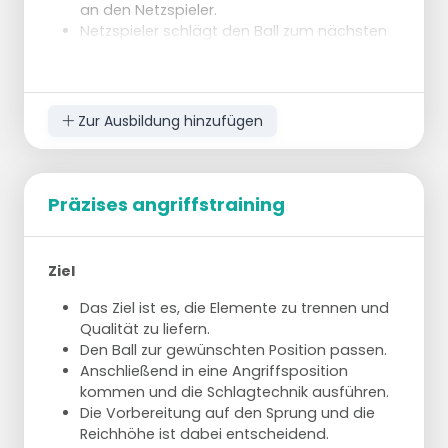
an den Netzspieler.
Netzspieler schlägt den Ball zum nächsten
Verteidiger.
Nach dem Set-Up reiht sich der Spieler in die
Reihe bei den Verteidigern ein.
Nach 10 Bällen durchwechseln.
Zur Ausbildung hinzufügen
Ziel
Kontrolle über die Verteidigung und
Vorbereitung für ein Set-Up.
Präzises angriffstraining
Stellen Sie sicher, dass das Set-Up hoch
genug ist und auf den richtigen "Arm" für
den Angreifer.
Ziel
Das Ziel ist es, die Elemente zu trennen und
Qualität zu liefern.
Den Ball zur gewünschten Position passen.
Anschließend in eine Angriffsposition
kommen und die Schlagtechnik ausführen.
Die Vorbereitung auf den Sprung und die
Reichhöhe ist dabei entscheidend.