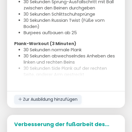
30 Sekunden Sprung-Ausfallschritt mit Ball
zwischen den Beinen durchgeben
30 Sekunden Schlittschuhsprünge
30 Sekunden Russian Twist (Füße vom
Boden)
Burpees aufbauen ab 25
Plank-Workout (3 Minuten)
30 Sekunden normale Plank
30 Sekunden abwechselndes Anheben des
linken und rechten Beins
30 Sekunden Side Plank auf der rechten
Seite, anderer Arm gestreckt
30 Sekunden Side Plank auf der linken Seite,
anderer Arm gestreckt
30 Sekunden normale Plank
30 Sekunden Spiderman Plank
Zur Ausbildung hinzufügen
Bauchmuskeln
Bicycle Crunch 2 x 1 Minute (20 Sekunden
Pause)
Verbesserung der fußarbeit des...