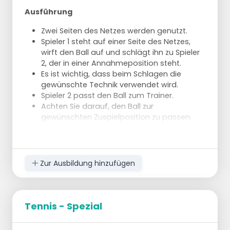
Ausführung
Zwei Seiten des Netzes werden genutzt.
Spieler 1 steht auf einer Seite des Netzes,
wirft den Ball auf und schlägt ihn zu Spieler
2, der in einer Annahmeposition steht.
Es ist wichtig, dass beim Schlagen die
gewünschte Technik verwendet wird.
Spieler 2 passt den Ball zum Trainer.
Achten Sie darauf, den Ball zur
gewünschten Zuspielposition zu passen.
Der Trainer fängt den Ball und spielt ihn
sofort in einem perfekten Zuspiel
(beginnend mit einem 1-Meter-Zuspiel, das
einen Höhepunkt enthält).
Zur Ausbildung hinzufügen
Spieler 2 kommt in Position für den Angriff
und greift in einem bestimmten Bereich an
(verwenden Sie Hütchen als Ziel).
Nach dem Angriff wechselt der Spieler in die
Tennis - Spezial
Aufschlagposition.
Nachdem Spieler 1 den Ball geschlagen hat,