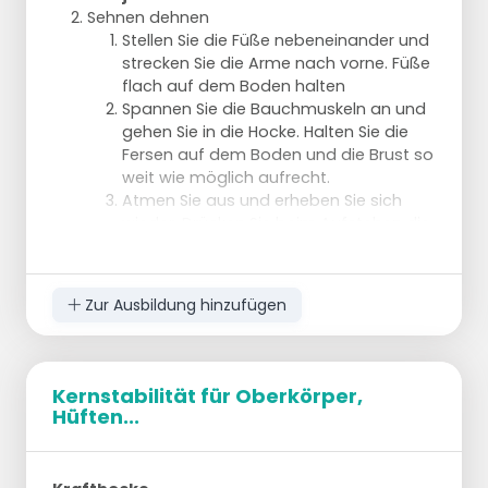
Sehnen dehnen
Stellen Sie die Füße nebeneinander und
strecken Sie die Arme nach vorne. Füße
flach auf dem Boden halten
Spannen Sie die Bauchmuskeln an und
gehen Sie in die Hocke. Halten Sie die
Fersen auf dem Boden und die Brust so
weit wie möglich aufrecht.
Atmen Sie aus und erheben Sie sich
wieder. Drücken Sie beim Aufstehen die
Füße gegen den Boden, damit die
Beinmuskeln angespannt werden.
5x
Zur Ausbildung hinzufügen
Crunch im Stehen
Stehen Sie aufrecht und stellen Sie das
linke Bein vor das rechte Bein.
Verlagern Sie Ihr Gewicht auf das
Kernstabilität für Oberkörper,
vordere Bein und heben Sie das rechte
Hüften...
Knie bis zur Hüfte.
Mit dem linken Fuß auf Zehenspitzen
stehen und die Ellbogen zur Seite