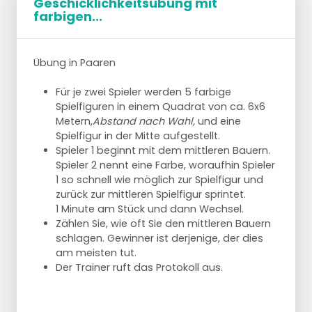
Geschicklichkeitsübung mit
ist sie. Machen Sie die Übung also kürzer
einen nach rechts.
farbigen...
(weniger Hütchen oder eine Reihe mit 2 statt 3
Kindern), um sie einfacher zu machen.
Sie können die Kinder auch näher beieinander
Übung in Paaren
sitzen lassen.
Für je zwei Spieler werden 5 farbige
Mehr Herausforderungen
Spielfiguren in einem Quadrat von ca. 6x6
Je länger die Übung dauert, desto schwieriger
Metern,
Abstand nach Wahl,
und eine
wird sie. Dies kann dadurch geschehen, dass
Spielfigur in der Mitte aufgestellt.
mehr Mützen hin- und hergebracht werden und
Spieler 1 beginnt mit dem mittleren Bauern.
dass mehr Kinder hinzukommen, aber auch
Spieler 2 nennt eine Farbe, woraufhin Spieler
durch zusätzliche Aufgaben. Nehmen Sie zum
1 so schnell wie möglich zur Spielfigur und
Beispiel zuerst eine Mütze hinter dem Rücken
zurück zur mittleren Spielfigur sprintet.
oder unter den Beinen.
1 Minute am Stück und dann Wechsel.
Zählen Sie, wie oft Sie den mittleren Bauern
Achten Sie darauf, dass die Übung nicht zu
schlagen. Gewinner ist derjenige, der dies
lange dauert, es ist besser, sie nach einer
am meisten tut.
halben Minute Pause zu wiederholen.
Der Trainer ruft das Protokoll aus.