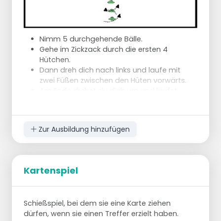
Nimm 5 durchgehende Bälle.
Gehe im Zickzack durch die ersten 4
Hütchen.
Dann dreh dich nach links und laufe mit
zwei Füßen zwischen den Hüten vorwärts.
Am Ende drehst du dich um und läufst
dann mit zwei Füßen den ganzen Weg quer.
Am Ende zurück in die Mitte.
Zum Schluss im Zickzack durch die letzten 4
Zur Ausbildung hinzufügen
Hütchen laufen und im Vollsprint einen Ball
durchspielen.
Variation:
Kartenspiel
Führen Sie dieselbe Übung noch einmal
durch, aber bewegen Sie sich dann seitlich
vorwärts und rückwärts durch die Hütchen
auf den Korb zu, die Querbewegung ist
Schießspiel, bei dem sie eine Karte ziehen
wieder kurzschrittig.
dürfen, wenn sie einen Treffer erzielt haben.