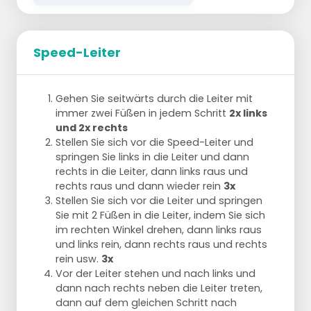
Leiter und hüpfen Sie dann mit demselben
rechten Fuß eine Vierteldrehung nach links
in das erste Feld.
Speed-Leiter
mit dem linken Fuß abspringen, eine
Vierteldrehung nach rechts zum nächsten
Feld und dann eine Vierteldrehung in die
Leiter hüpfen.
Gehen Sie seitwärts durch die Leiter mit
Machen Sie so weiter bis zum Ende des
immer zwei Füßen in jedem Schritt
2x links
Leiters
2x.
und 2x rechts
Stellen Sie sich vor die Speed-Leiter und
Übung 4
springen Sie links in die Leiter und dann
Beginne mit der rechten Seite der Leiter und
rechts in die Leiter, dann links raus und
springe auf das erste Feld.
rechts raus und dann wieder rein
3x
mit beiden Beinen seitlich mit einer 180-
Stellen Sie sich vor die Leiter und springen
Grad-Drehung in das nächste Fach
Sie mit 2 Füßen in die Leiter, indem Sie sich
springen.
im rechten Winkel drehen, dann links raus
weiter bis zum Ende der Leiter 2x
.
und links rein, dann rechts raus und rechts
rein usw.
3x
Übung 5
Vor der Leiter stehen und nach links und
Mit dem Gesicht zur Leiter beginnen und
dann nach rechts neben die Leiter treten,
den linken Fuß links von der Leiter und den
dann auf dem gleichen Schritt nach
rechten Fuß rechts von der Leiter aufstellen.