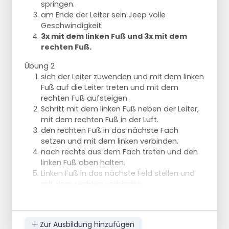
springen.
mit zwei Beinen diagonal über den Hut
am Ende der Leiter sein Jeep volle
auf das nächste Feld springen.
Geschwindigkeit.
Dann mit zwei Beinen im Quadrat und
3x mit dem linken Fuß und 3x mit dem
auf der anderen Seite daneben.
rechten Fuß.
Dann wieder über den Hut usw.
Springe 2x diagonal nach links und 2x
Übung 2
diagonal nach rechts.
sich der Leiter zuwenden und mit dem linken
Fuß auf die Leiter treten und mit dem
rechten Fuß aufsteigen.
Schritt mit dem linken Fuß neben der Leiter,
mit dem rechten Fuß in der Luft.
den rechten Fuß in das nächste Fach
setzen und mit dem linken verbinden.
nach rechts aus dem Fach treten und den
linken Fuß oben halten.
Linken Fuß in das nächste Feld stellen und
mit dem rechten verbinden.
3x durch die Leiter.
Übung 3
Springen Sie mit dem rechten Fuß neben die
Zur Ausbildung hinzufügen