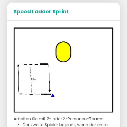
sich gegenseitig heraus
Plank 1 Minute
Speed Ladder Sprint
Arbeiten Sie mit 2- oder 3-Personen-Teams:
Der zweite Spieler beginnt, wenn der erste