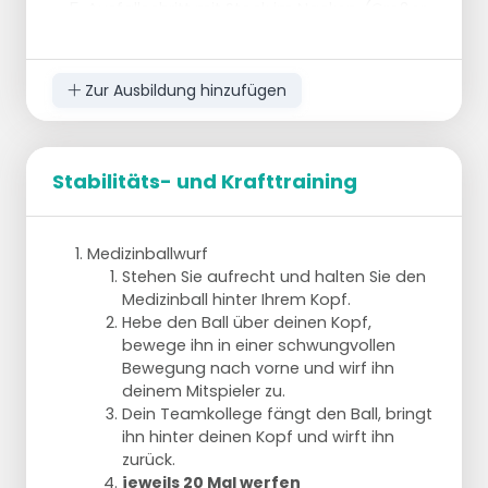
Ausfallschritt mit Stock im Nacken. (Großer
Schritt nach vorn und Beugung durch das
andere Knie.) Mit dem vorderen Bein einen
Ausfallschritt machen und in die
Zur Ausbildung hinzufügen
Ausgangsposition zurückkehren.
Jedes
Bein 10 Mal
Stabilitäts- und Krafttraining
Stöcke auf Kegeln
Springe über den Stock zwischen den
Kegeln (links/rechts)
Medizinballwurf
Lauft zu zweit über alle Stöcke und sprintet
Stehen Sie aufrecht und halten Sie den
zum Ende des Feldes.
Medizinball hinter Ihrem Kopf.
Führe seitliche Bewegungen zwischen den
Hebe den Ball über deinen Kopf,
Stöcken von links nach rechts und von
bewege ihn in einer schwungvollen
rechts nach links aus und sprinte dann zum
Bewegung nach vorne und wirf ihn
Ende des Spielfelds.
deinem Mitspieler zu.
Dasselbe, aber rückwärts
Dein Teamkollege fängt den Ball, bringt
Vorwärts durch die ungerade Reihe von
ihn hinter deinen Kopf und wirft ihn
Stöcken und rückwärts durch die gerade
zurück.
Reihe von Stöcken
jeweils 20 Mal werfen