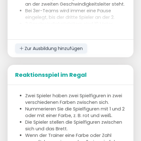
an der zweiten Geschwindigkeitsleiter steht.
Bei 3er-Teams wird immer eine Pause
eingelegt, bis der dritte Spieler an der 2.
2 Geschwindigkeitsleitern sind 10 Meter
voneinander entfernt.
Übung:
Zur Ausbildung hinzufügen
Du gehst links seitwärts durch die Speed
Ladder und hebst dabei die Knie.
Dann sprintest du zur anderen Speed-Leiter.
Dort gehst du rechts seitwärts hindurch,
Reaktionsspiel im Regal
Knie hoch.
Langsam rückwärts zurück zum Startpunkt.
Das macht jeder 5x.
Zwei Spieler haben zwei Spielfiguren in zwei
Die anderen Spieler nehmen Ausweichbälle, bis
verschiedenen Farben zwischen sich.
sie an der Reihe sind.
Nummerieren Sie die Spielfiguren mit 1 und 2
oder mit einer Farbe, z. B. rot und weiß.
Die Spieler stellen die Spielfiguren zwischen
sich und das Brett.
Wenn der Trainer eine Farbe oder Zahl