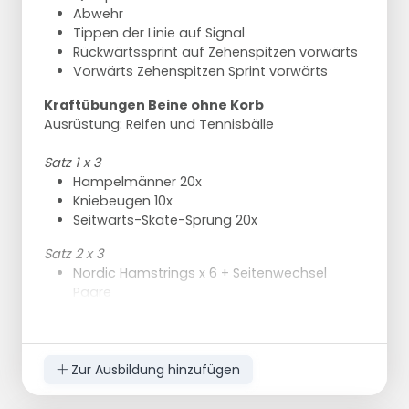
Abwehr
Tippen der Linie auf Signal
Rückwärtssprint auf Zehenspitzen vorwärts
Vorwärts Zehenspitzen Sprint vorwärts
Kraftübungen Beine ohne Korb
Ausrüstung: Reifen und Tennisbälle
Satz 1 x 3
Hampelmänner 20x
Kniebeugen 10x
Seitwärts-Skate-Sprung 20x
Satz 2 x 3
Nordic Hamstrings x 6 + Seitenwechsel
Paare
Sholder Push 20x + Seitenwechsel Paare
Hüpfende Lunches 20x
Satz 3 x 3
Zur Ausbildung hinzufügen
Einbeinige Push-Paare 30 Sekunden
Tennisball 20x + Seitenwechsel - fordern Sie