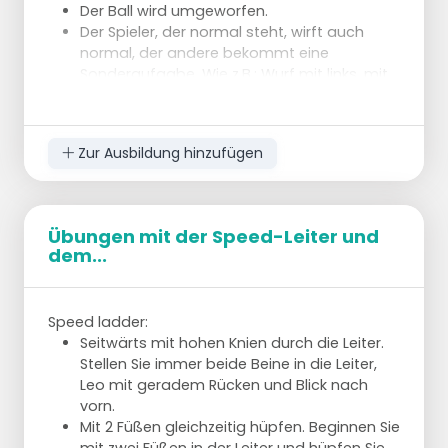
Der Ball wird umgeworfen.
Der Spieler, der normal steht, wirft auch
normal, der andere bekommt eine
Sonderaufgabe. Wie z.B.: Wurf mit links, mit
rechts, mit 2 Händen schießend,
fußballerisch, von Seite zu Seite
schwingend, mit einem Aufprall, und so
Zur Ausbildung hinzufügen
weiter.
Nicht zu lange, z.B. 5 Würfe und ein paar Mal
wechseln und das.
Übungen mit der Speed-Leiter und
dem...
Variante: Der Spieler, der normalerweise wirft,
gibt die Anweisungen, wie der andere werfen
soll
.
Speed ladder:
Ziel
Seitwärts mit hohen Knien durch die Leiter.
Krafttraining / Gleichgewicht.
Stellen Sie immer beide Beine in die Leiter,
Leo mit geradem Rücken und Blick nach
Beschreibung: Die Spieler sitzen in Dreierreihen
vorn.
auf dem Boden, in einem Abstand, bei dem sie
Mit 2 Füßen gleichzeitig hüpfen. Beginnen Sie
sich gerade noch berühren können, wenn sie