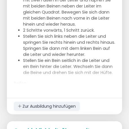
mit zwei Füßen in der Leiter und hüpfen Sie
beide ihren Arm ausstrecken.
mit beiden Beinen neben der Leiter im
Auf der einen Seite beginnt eine Kugel; der
gleichen Quadrat. Bewegen Sie sich dann
Einfachheit halber kann es eine kleine Kugel
mit beiden Beinen nach vorne in die Leiter
sein. Auf der anderen Seite befinden sich 3
hinein und wieder heraus.
Kappen. Beim Sitzen darf nur das Gesäß
2 Schritte vorwärts, 1 Schritt zurück.
den Boden berühren, sonst nichts. Man
Stellen Sie sich links neben die Leiter und
muss sich also ein wenig zurückhalten.
springen Sie rechts hinein und rechts hinaus.
Die Aufgabe besteht darin, vier Mützen
Springen Sie dann mit dem linken Bein auf
nacheinander auf die andere Seite zu
die Leiter und wieder herunter.
bringen. Auf der anderen Seite beginnt eine
Stellen Sie ein Bein seitlich in die Leiter und
Kugel, die die Hütchen nacheinander
ein Bein hinter die Leiter. Wechseln Sie dann
aufheben muss.
die Beine und drehen Sie sich mit der Hüfte.
Die Übung beginnt also mit dem Ball + einer
Reifen
Mütze von links nach rechts. Dann geht nur
: Platzieren Sie die Reifen in einem Abstand von
der Ball zurück nach links, um zusammen
etwa einem Meter, damit Sie skaten können
mit einer Mütze wieder nach rechts zu
.
gehen.
Zur Ausbildung hinzufügen
Fahren Sie 5x durch die Reifen und halten Sie
jeden Sprung 3 Sekunden lang.
Einfacher
Hüpfen Sie 5 Mal durch die Reifen,
Je länger die Übung dauert, desto schwieriger
abwechselnd einen Reifen nach links und