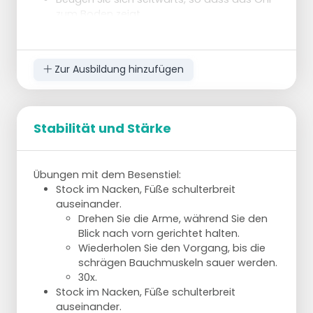
zum Boden zeigt.
Um das Gleichgewicht zu halten, drücken
Sie die Hüften in die entgegengesetzte
Richtung.
Zur Ausbildung hinzufügen
Gehen Sie langsam in die Position und
halten Sie die Dehnung 5 Sekunden lang.
Atmen Sie normal weiter.
Stabilität und Stärke
Kniendes Bauchstrecken
auf den
Oberschenkeln
10x
wippen
Setzen Sie sich auf die Knie, die Knie sind
Übungen mit dem Besenstiel:
hüftbreit auseinander und die Zehen stehen
Stock im Nacken, Füße schulterbreit
auf dem Boden.
auseinander.
Legen Sie die Hände unter dem Gesäß auf
Drehen Sie die Arme, während Sie den
die Oberschenkel.
Blick nach vorn gerichtet halten.
Beugen Sie den Rücken, so dass der
Wiederholen Sie den Vorgang, bis die
Brustkorb nach vorne kommt.
schrägen Bauchmuskeln sauer werden.
Spannen Sie die Bauchmuskeln an.
30x.
Stock im Nacken, Füße schulterbreit
auseinander.