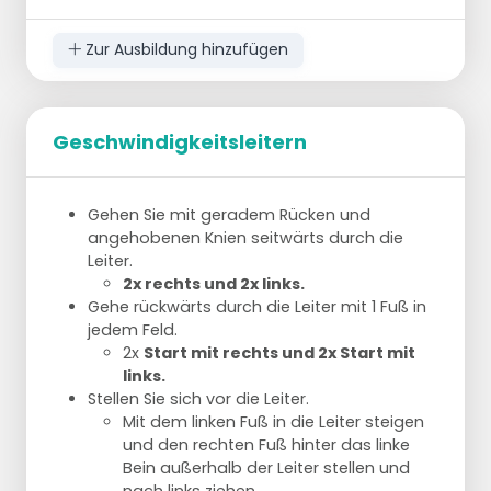
Zur Ausbildung hinzufügen
Geschwindigkeitsleitern
Diese Übung ist an Bedingungen geknüpft und
zielt darauf ab, das Drehen und Wenden bei
Gehen Sie mit geradem Rücken und
hoher Geschwindigkeit zu üben.
angehobenen Knien seitwärts durch die
Leiter.
Übung:
2x rechts und 2x links.
Sprinten Sie von der hinteren Linie eines
Gehe rückwärts durch die Leiter mit 1 Fuß in
Volleyballfeldes bis zur hinteren 3-Meter-
jedem Feld.
Linie.
2x
Start mit rechts und 2x Start mit
Gehen Sie dann zurück zur ersten 3-Meter-
links.
Linie.
Stellen Sie sich vor die Leiter.
Dann sprinten Sie zur hinteren Linie und
Mit dem linken Fuß in die Leiter steigen
kehren auf die gleiche Weise zurück:
und den rechten Fuß hinter das linke
Durch die am weitesten entfernte 3-
Bein außerhalb der Leiter stellen und
Meter-Linie,
nach links ziehen.