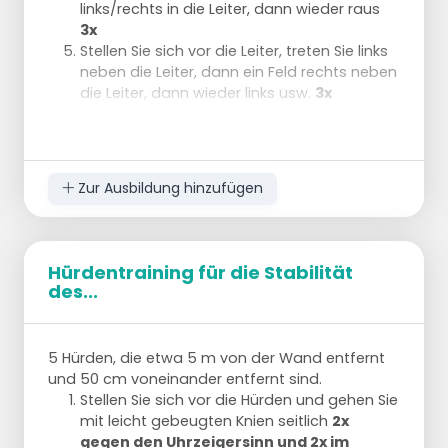
links/rechts in die Leiter, dann wieder raus
dann den linken Fuß in die Leiter stellen und
3x
mit dem rechten verbinden.
Stellen Sie sich vor die Leiter, treten Sie links
dann einen Abschnitt weiter links außerhalb
neben die Leiter, dann ein Feld rechts neben
der Leiter und rechts außerhalb der Leiter.
die Leiter, dann wieder links usw.
3x
dann zurück in die Leiter.
2x Start mit links und 2x Start mit rechts.
Zur Ausbildung hinzufügen
Hürdentraining für die Stabilität
des...
5 Hürden, die etwa 5 m von der Wand entfernt
und 50 cm voneinander entfernt sind.
Stellen Sie sich vor die Hürden und gehen Sie
mit leicht gebeugten Knien seitlich
2x
gegen den Uhrzeigersinn und 2x im