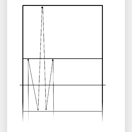
Jedes Bein 10x
Übungen mit Speedladder
Fersen Gesäß mit Händen auf dem Gesäß.
Jeder Fuß kommt in jedes Feld. 10x
Mit dem linken Bein durch die Leiter hüpfen.
10x
Hüpfen Sie auf dem rechten Bein durch die
Leiter. 10x
1 Bein in die Leiter und 1 Bein aus der Leiter,
hochhüpfen und äußeres Bein in die Leiter
und inneres Bein aus der Leiter. 10x
Seitliches Hinein- und Hinaushüpfen in der
Leiter. 10x