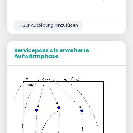
Zur Ausbildung hinzufügen
Servicepass als erweiterte
Aufwärmphase
Teilen Sie die Gruppe in zwei Gruppen
Überholen (erst BH dann OH)
Setzen Sie einen Reifen in die Mitte
Übung
Zwei Spieler stehen sich gegenüber.
Ein Spieler spielt geradeaus, der andere
spielt diagonal.
Es gibt ein imaginäres Quadrat.
Der Abstand zwischen den Spielern beträgt
mindestens 4 Meter, kann aber auch größer
sein.