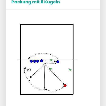
Packung mit 6 Kugeln
Gegner:
Aufschläger betritt das Feld
2-Spieler am Netz macht eine Blockaktion
und läuft zurück ins Spielfeld
Trainer spielt einen Ballwechsel
Variante 2
3 Spieler kümmern sich um den
Aufschlagpass
der Aufschläger versucht, den Ball an
Position 4 nach außen zu spielen,
hier wird der Ball zu Ende gespielt.
Gegner:
Aufschläger betritt das Feld
2 Spieler am Netz machen eine Blockaktion
beim Angriff
alle spielen den Ballwechsel und dann spielt
der Trainer einen weiteren Ballwechsel