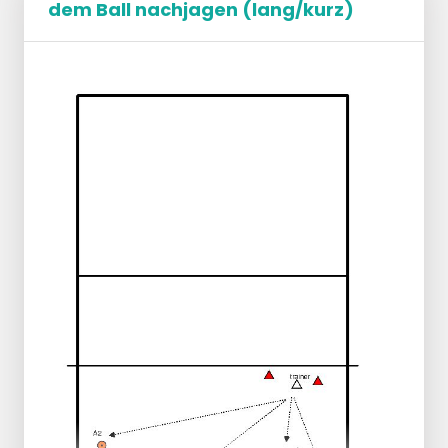
dem Ball nachjagen (lang/kurz)
TR --> wirft den Ball zu Spieler A.
Spieler S --> Pass zu SV.
SV --> Aufbau auf Spieler B.
Spieler B --> Pass zu --> Spieler C.
Spieler C --> Pass zu SV.
SV-Aufstellung auf der Diagonalen zur
Reserve-SV.
Backup-SV fängt --> Ball in der Ballgrube.
Nach 10 Durchgängen ändert sich der SV.
Wenn beide SVs dort waren, drehen die
anderen Spieler einen Platz um --> Übung
beginnt von vorne.
Bei mehr als 5 Spielern wird die Gruppe in
zwei Gruppen geteilt. (möglicherweise ein
zusätzlicher Passant).