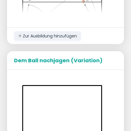
Zur Ausbildung hinzufügen
Dem Ball nachjagen (Variation)
Kurz/Lang.
Der Trainer wirft den Ball auf die Position A1.
Spieler 1 gibt den kurzen Ball ab und läuft zur
Mitte.
Die Lehrkraft wirft den Ball auf die Position
B1.
Spieler 2 versucht, den Ball von A2
zurückzuspielen, und hält sich für den Ball
auf A1 bereit.
Dann wechselt der Trainer auf die andere