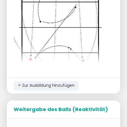
Beginnen Sie mit dem Spiel über Kopf.
Sobald der Ball von einem anderen Spieler
getroffen wird, darfst du dich in die andere
Ecke des imaginären Feldes bewegen.
Es ist wichtig, dass du dich erst bewegst,
nachdem dein Gegner den Ball berührt hat,
und nicht, nachdem du selbst den Ball
gespielt hast.
Erweiterung 1:
Achselhöhlen spielen.
Erweiterung 2:
Nach dem Spiel treten Sie in den
mittleren Reifen und gehen dann zu
Zur Ausbildung hinzufügen
Ihrer anderen Position.
Weitergabe des Balls (Reaktivität)
Organisation
:
Trios bilden