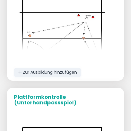
Regelmäßiger Wechsel von
Spielern/Positionen
Zur Ausbildung hinzufügen
Plattformkontrolle
(Unterhandpassspiel)
Kurz/Lang.
Der Trainer wirft den Ball auf die Position A1
Spieler 1 gibt den kurzen Ball ab und läuft zur
Mitte.