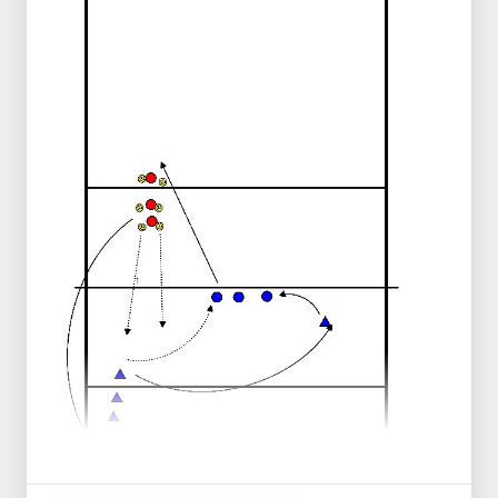
Der Trainer gibt den Ball an die Position B1
weiter.
Spieler 2 versucht, den Ball von A2
zurückzuspielen, und steht bereit für den
Ball auf A1.
Dann wechselt der Trainer auf die andere
Seite
Der Trainer wirft den Ball auf die A2
Spieler 2 spielt den kurzen Ball und läuft zur
Mitte.
Der Trainer wirft den Ball an B2 weiter.
Spieler 1 versucht, den Ball an B2
vorbeizulegen, und steht bereit für den Ball
an A2.
Andere Spieler?
3 Bälle zum Abrufen
3 fördern
Nach 10 Bällen wechseln Sie die Gruppe.
2 Trainer verfügbar?
1 Trainer/in stellt sicher, dass