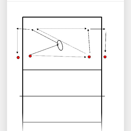
lassen Spieler C an der Position IV angreifen.
Spieler D, E, F hinter Kegel.
T1 wirft zu A, B läuft hinein und passt zu C, C
lässt sich auf die Matte fallen, B=>C, C holt
sich den Ball und wird F, D nimmt den Platz
von B ein.
T2 wirft zu D, A läuft hinein und gibt einen
Pass zu Spieler B.
Hütchen in der Mitte.
Hütchen in den Ecken dahinter.
Die Trainer können wählen, wohin sie werfen
wollen.
Die Trainer werfen aus 6 Metern Entfernung
- engere Bälle.