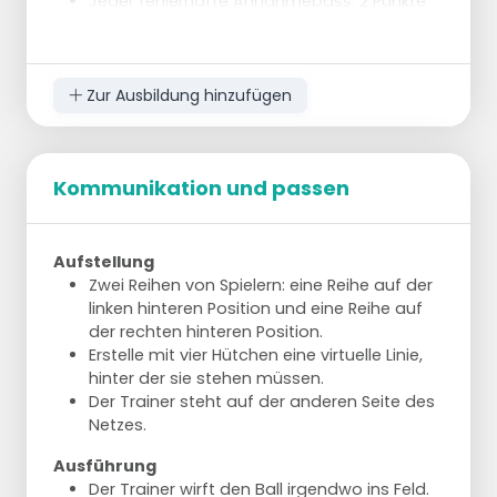
Jeder fehlerhafte Annahmepass: 2 Punkte
Abzug.
Akzente
Verantwortung übernehmen.
Zur Ausbildung hinzufügen
Unter den Ball kommen und präzise spielen.
Pass geben, dann erst für den Angriff
positionieren.
Chancen erkennen und nutzen.
Kommunikation und passen
Aufstellung
Zwei Reihen von Spielern: eine Reihe auf der
linken hinteren Position und eine Reihe auf
der rechten hinteren Position.
Erstelle mit vier Hütchen eine virtuelle Linie,
hinter der sie stehen müssen.
Der Trainer steht auf der anderen Seite des
Netzes.
Ausführung
Der Trainer wirft den Ball irgendwo ins Feld.