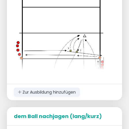
Seite.
Der Trainer wirft den Ball auf A2.
Spieler 2 passt den kurzen Ball und läuft zur
Mitte.
Der Trainer wirft den Ball auf B2.
Spieler 1 versucht, den Ball auf B2 zu passen,
und hält sich auf A2 für den Ball bereit.
Andere Spieler?
3 bekommen Bälle.
3 ermutigen.
Nach 10 Bällen wechseln Sie die Gruppe.
2 Trainer verfügbar?
1 Trainer sorgt dafür, dass der Spieler in der
Mitte nicht schummelt, indem er zu schnell
startet. (und halten Sie ihn/sie in der Mitte).
Zur Ausbildung hinzufügen
dem Ball nachjagen (lang/kurz)
Der Trainer wirft den Ball auf Position 1.