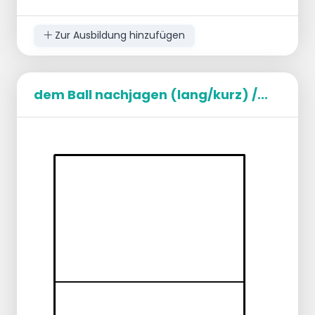
Zur Ausbildung hinzufügen
dem Ball nachjagen (lang/kurz) /...
Teilen Sie die Gruppe in zwei Gruppen
Spieler mit ein paar Bällen an den Pfosten
1 SV am Netz, der den Ball immer verteilt
Jeder Verteidiger hat einen Ball
NACH
Wenn also 4 Verteidiger auf dem Feld
sind, haben 3 von ihnen einen Ball.
Der Spieler am Pfosten legt den Ball dem SV
vor, der den Ball (zunächst leicht) zu einem
beliebigen Verteidiger
MIT BALL
spielt
!
Er wirft den Ball zu einem anderen
Verteidiger
, der keinen
Ball hat, und gibt
ihn an den SV weiter,
DIREKT
spielt der SV einen Ball zu einem
anderen Spieler (Verteidiger) MIT EINEM BALL.