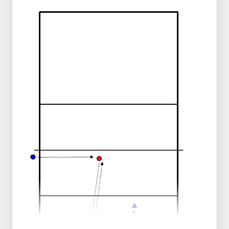
1 Trio auf Feld B ("Servicefeld")
1 Trio auf Feld A (Empfang)
1 Trio-Reserve auf Feld A
Ausführung
:
Der Trainer schlägt leise auf und das Trio
auf Feld A gibt den Ball an p2 weiter.
es gibt einen "Spielmacher", der Spieler 3 in
Stellung bringt
dieser Spieler den Ball aus dem Stand über
das Netz schlägt
Das Trio dort verteidigt und fängt.
Passanten werden zu Verteidigern B
Verteidiger B werden zur Reserve A
Reserve A werden Passanten A
Passen Sie
auf
:
Jedes Mal, wenn das Trio vorbeikommt,
wählen Sie eine andere Position.