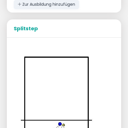
der/die Spieler/in in der Mitte nicht
Zur Ausbildung hinzufügen
schummelt, indem er/sie zu schnell
startet (und hält ihn/sie in der
Mitte)
Splitstep
Basierend auf:
https://www.youtube.com/watch?
v=QzHWyGDTMe4
Rot/Rund wirft den Ball über das Netz zum
Dreieck Blau.
Dreieck blau geht zu blau rund
Rot/Runde wirft seinen/ihren 2. Ball über
das Netz
Das blaue Dreieck geht wieder in die
blaue Runde über.
Das blaue Dreieck sprintet zu Position 2,
stellt sich auf die Plattform und klopft
auf den Boden.