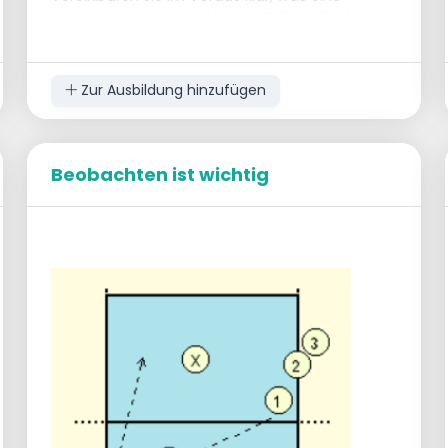
sofortige Wertung bedeutet: Ball am Boden
oder auch wenn kein Spiel verteidigt wird.
Erforderliche Ausrüstung
Zur Ausbildung hinzufügen
fester Spielmacher s
Reihe von Angreifern mit Ball spielt Ball zu
sv
Beobachten ist wichtig
Einstellung auf Angreifer 1
Wenn der Angriff die hintere Reihe der
Angreifer trifft
Ansonsten Angreifer 1 bis A - B - C- D-
Angreifer
In der Verteidigung: A = Blocker, BCD=
hinten