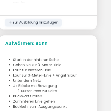
werden.
Bevor der Ball über das Netz geht, muss
jeder Spieler den Ball einmal berührt haben
(insgesamt wird der Ball also 3 Mal
Zur Ausbildung hinzufügen
gespielt).
Ein Tor kann nur innerhalb der 3-Meter-Linie
erzielt werden. Fällt der Ball außerhalb des
Feldes oder hinter die 3-Meter-Linie, gibt es
Aufwärmen: Bahn
einen Punkt für den Gegner.
Es ist eine gute Übung, um zu lernen, wie man
Start in der hinteren Reihe
den Ball innerhalb der 3-Meter-Linie über Kopf
Gehen Sie zur 3-Meter-Linie
platziert und seine Mitspieler mit Präzision über
Lauf zur hinteren Linie
Kopf anspielt.
Lauf zur 3-Meter-Linie + Angriffslauf
Unter dem Netz
Derjenige, der einen Fehler macht, wird durch
4x Blöcke mit Bewegung
die Reserve ersetzt.
Kurzer Pass zur Seite
Rückwärts rollen
Zur hinteren Linie gehen
Rückkehr zum Ausgangspunkt