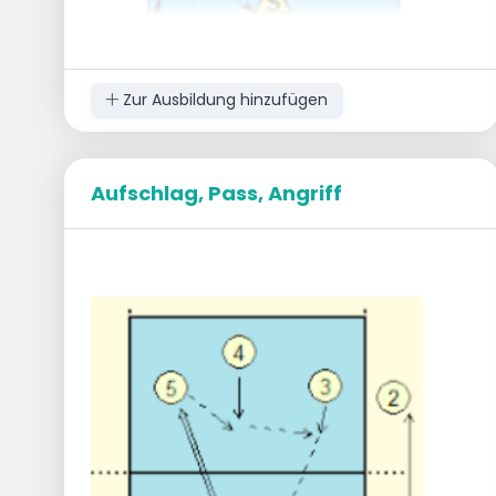
Zur Ausbildung hinzufügen
Aufschlag, Pass, Angriff
Bei dieser Übung werden die Angreifer
angewiesen, mit ihrem Angriff direkt zu
punkten. Die Verteidigung hat natürlich den
Auftrag, dies zu verhindern.
Das Spiel wird mit einem festen Verteiler
gespielt. Mehrere Angreifer stehen mit einem
Ball an einer Seite des Spielfelds. Sie spielen den
Ball zum Ballverteiler, der den Angreifer in