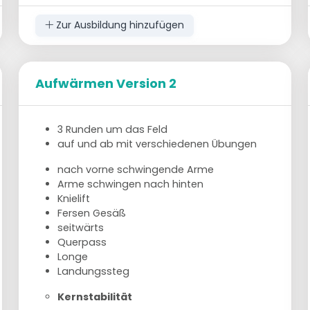
8 - 10 Spieler
Zur Ausbildung hinzufügen
genug Bälle
Wenn weniger Spieler anwesend sind, kann die
Übung auch auf einer Seite durchgeführt
Aufwärmen Version 2
werden. Der Angreifer nimmt den Ball auf und
stellt sich dann auf dieselbe Linie.
3 Runden um das Feld
Der Blocker kommt dazu, zeigt an, wo er
auf und ab mit verschiedenen Übungen
blocken will, und der Innenverteidiger geht an
seinen Platz.
nach vorne schwingende Arme
Arme schwingen nach hinten
Knielift
Fersen Gesäß
seitwärts
Querpass
Longe
Landungssteg
Kernstabilität