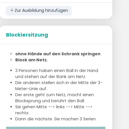
Position 4 und 2 spielen einen kurzen Ball
Zur Ausbildung hinzufügen
Spieler 1 an Position 4 a.h. Netz & Spieler 2
Blockiersitzung
an Position 2 a.h. Netz - mit Ball in der Ecke
an Position 1 und 5
Position 4 und 2 spielen 2x Angriff
ohne Hände auf den Schrank springen
Block am Netz.
3 Personen haben einen Ball in der Hand
und stehen auf der Bank am Netz.
Die anderen stellen sich in der Mitte der 3-
Meter-Linie auf.
Der erste geht zum Netz, macht einen
Blocksprung und berührt den Ball.
Sie gehen Mitte --> links --> Mitte -->
rechts
Dann die nächste. Sie machen 3 Serien.