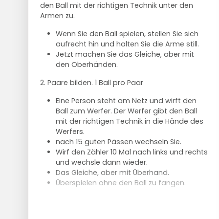
Spieler 1 schlägt den Ball auf (und läuft
den Ball mit der richtigen Technik unter den
sv
dann direkt zu Spieler 2, der bereits steht).
Armen zu.
Einstellung auf Angreifer 1
Ein Spieler gibt den Ball an den Verteiler an
Wenn der Angriff die hintere Reihe der
der Position 2/3 ab. Der Spielmacher gibt
Wenn Sie den Ball spielen, stellen Sie sich
Angreifer trifft
eine Aufstellung. Und der dritte Spieler
aufrecht hin und halten Sie die Arme still.
Ansonsten Angreifer 1 bis A - B - C- D-
spielt den Ball über das Netz.
Jetzt machen Sie das Gleiche, aber mit
Angreifer
Wenn der Ball über dem Netz ist, drehen
den Oberhänden.
In der Verteidigung: A = Blocker, BCD=
sich die Spieler um: 2 betritt das Feld (wo
hinten
2. Paare bilden. 1 Ball pro Paar
früher 3 war), 3 geht in die hintere Mitte, 4
geht an die Stelle von 5 und 5 geht an die
Eine Person steht am Netz und wirft den
Aufschlagstelle der anderen Hälfte.
Ball zum Werfer. Der Werfer gibt den Ball
Dann kann der nächste Spieler
mit der richtigen Technik in die Hände des
aufschlagen, in der Auslosung ist dies
Werfers.
Spieler 8. Etc.
nach 15 guten Pässen wechseln Sie.
Wirf den Zähler 10 Mal nach links und rechts
und wechsle dann wieder.
Das Gleiche, aber mit Überhand.
Überspielen ohne den Ball zu fangen.