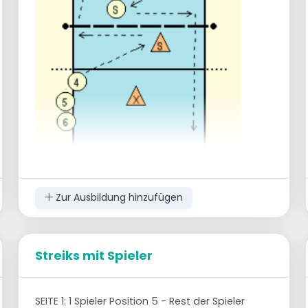
Zur Ausbildung hinzufügen
Die Übung dient einem doppelten Zweck:
Der Verteidiger muss lernen zu "lesen", wo
Streiks mit Spieler
der Angreifer zuschlagen wird, und der
Angreifer muss schauen, wo die
Verteidigung ist, bevor er zuschlägt.
SEITE 1: 1 Spieler Position 5 - Rest der Spieler