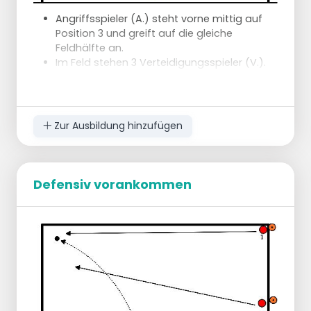
beginnen in der Ecke des Feldes.
Angriffsspieler (A.) steht vorne mittig auf
Zuerst kurzer Ball, dann weiter Ball und
Position 3 und greift auf die gleiche
wieder ein kurzer Ball.
Feldhälfte an.
Im Feld stehen 3 Verteidigungsspieler (V.).
A. greift den Ball immer wieder an und
variiert zwischen den Spielern, Druck und
Balllänge, bis der Ball tot ist.
Direkt folgt der nächste Ball -> in hohem
Zur Ausbildung hinzufügen
Tempo, dafür nur 1-2min.
Varianten:
Direkter Angriff ohne, dass V. den Ball
Defensiv vorankommen
zwischendurch wieder aufstellen.
V. müssen den Ball anschließend selber
hoch aufstellen, so dass A. wieder
angreifen kann.