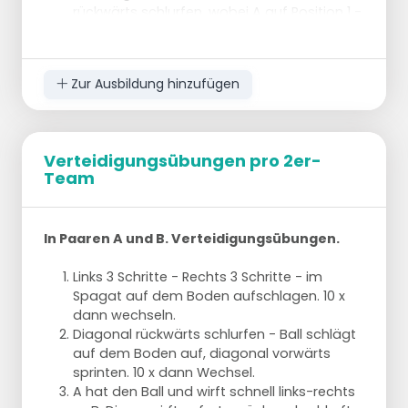
rückwärts schlurfen, wobei A auf Position 1 -
Spielrunde 4:
Füße gerade-, B auf Position IV -schräg-
Wie Spielrunde 3, aber mit doppelter Bewachung
steht. C greift an, A und B bauen auf und
1 Wache außerhalb & 1 Wache innerhalb der
kehren in die Ausgangsposition auf der 3-
Bank.
Zur Ausbildung hinzufügen
Meter-Linie zurück.
D wirft den Ball hinter der 3-Meter-Linie
Welches Team hat nach 4 Spielrunden das
hoch, A und B schlurfen nach hinten und
meiste Gold?
spielen den Ball hoch in den Rückraum -
Verteidigungsübungen pro 2er-
nicht zum Torerfolg- . A und B verteidigen
Team
und bauen auf.
Nach 10 x tauschen A und B mit C und D.
2. Übung:
In Paaren A und B. Verteidigungsübungen.
A und B stehen in der Annahme auf den
Links 3 Schritte - Rechts 3 Schritte - im
Positionen V und I und bewegen sich nach
Spagat auf dem Boden aufschlagen. 10 x
dem Aufbau nach vorne.
dann wechseln.
C tippt den Ball an, links oder rechts, egal.
Diagonal rückwärts schlurfen - Ball schlägt
Zuerst 5 leichte Bälle, dann 5 schwierigere
auf dem Boden auf, diagonal vorwärts
Bälle. A und B bauen auf und spielen über.
sprinten. 10 x dann Wechsel.
Nach dem Aufbau, oder Ball weg, zurück zu
A hat den Ball und wirft schnell links-rechts