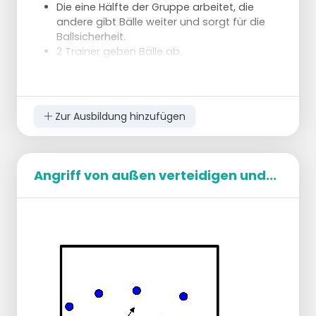
Die eine Hälfte der Gruppe arbeitet, die
Sowohl SV als auch Spieler bieten eine
andere gibt Bälle weiter und sorgt für die
offensive Deckung.
Ballsicherheit.
Der Angreifer nimmt den Platz des
2 Trainer geben Bälle ab.
Passgebers ein.
Der Spieler betritt das Feld, macht einen
Später werden die Angreifer auf 3 und
Spagat und tippt mit 2 Händen auf den
die Verteidiger auf 1 und 5 gesetzt.
Boden.
T schlägt den 1. Ball, der abgewehrt wird, um
Zur Ausbildung hinzufügen
ihn an der Position 2/3 zu fangen, T schlägt
den 2. Ball, den der Spieler wieder abwehrt,
nachdem er sich bewegt und einen
Splitstep gemacht hat.
Angriff von außen verteidigen und...
All dies an den Positionen 5, 6 und 1.