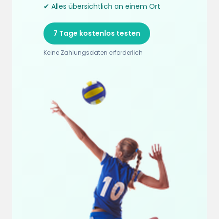
✔ Alles übersichtlich an einem Ort
7 Tage kostenlos testen
Keine Zahlungsdaten erforderlich