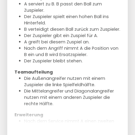
A serviert zu B. B passt den Ball zum
Zuspieler.
Der Zuspieler spielt einen hohen Ball ins
Hinterfeld.
B verteidigt diesen Ball zurück zum Zuspieler.
Der Zuspieler gibt ein Zuspiel für A.
A greift bei diesem Zuspiel an.
Nach dem Angriff nimmt A die Position von
B ein und B wird Ersatzspieler.
Der Zuspieler bleibt stehen.
Teamaufteilung
Die Außenangreifer nutzen mit einem
Zuspieler die linke Spielfeldhälfte.
Die Mittelangreifer und Diagonalangreifer
nutzen mit einem anderen Zuspieler die
rechte Hälfte.
Erweiterung
Nach dem Service nimmt A einen zweiten
Ball.
Nach dem Angriff von B wirft A diesen Ball