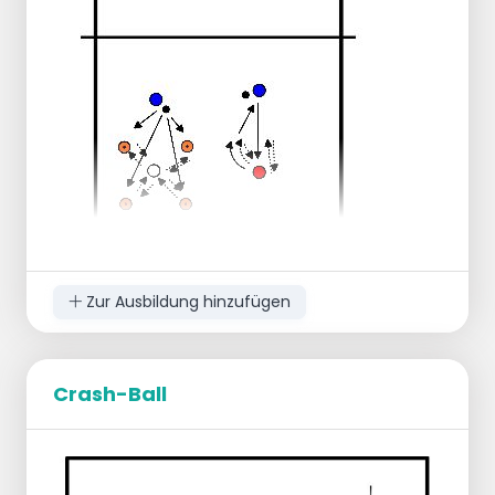
Block den Ball auf Position VI / III.
Spieler gehen an Position IV / III. Trainer wirft
Ball hinter sie. Rückwärts mischen und
spielen.
Zur Ausbildung hinzufügen
Niedriger Stand, 10 x zwischen 2 Töpfen
seitlich mischen und Ball spielen.
Crash-Ball
Ball nicht zu hoch werfen. Hohes Tempo. 1
Shuffle Step seitwärts. 2 x 10 mal.
Wie 1, aber Crossover Shuffle seitwärts. 2 x