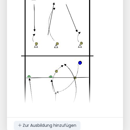
Zur Ausbildung hinzufügen