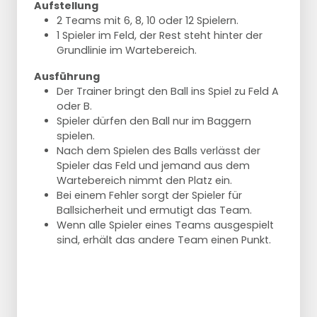
Aufstellung
2 Teams mit 6, 8, 10 oder 12 Spielern.
1 Spieler im Feld, der Rest steht hinter der
Grundlinie im Wartebereich.
Ausführung
Der Trainer bringt den Ball ins Spiel zu Feld A
oder B.
Spieler dürfen den Ball nur im Baggern
spielen.
Nach dem Spielen des Balls verlässt der
Spieler das Feld und jemand aus dem
Wartebereich nimmt den Platz ein.
Bei einem Fehler sorgt der Spieler für
Ballsicherheit und ermutigt das Team.
Wenn alle Spieler eines Teams ausgespielt
sind, erhält das andere Team einen Punkt.