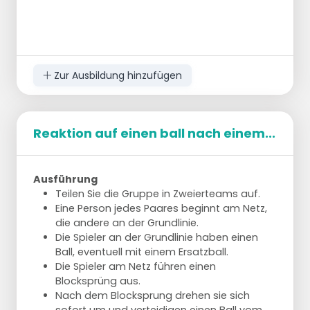
Zur Ausbildung hinzufügen
Reaktion auf einen ball nach einem...
Ausführung
Teilen Sie die Gruppe in Zweierteams auf.
Eine Person jedes Paares beginnt am Netz,
die andere an der Grundlinie.
Die Spieler an der Grundlinie haben einen
Ball, eventuell mit einem Ersatzball.
Die Spieler am Netz führen einen
Blocksprüng aus.
Nach dem Blocksprung drehen sie sich