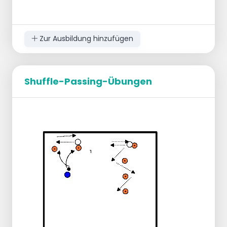
dann wie Übung 13. A darf wählen.
Zur Ausbildung hinzufügen
Trainer wirft den Ball OH auf die Position VI
vorne, spielt in Split-Position, bewegt sich
Shuffle-Passing-Übungen
tief über das Feld.
4 x pro Seite, dann Wechsel.
Nach dem Spiel seitlich auf die andere
Seite wechseln.
Die Spieler wechseln immer die Seite.
Der Trainer wirft den Ball OH auf Position V
und I vorne, der Spieler geht ins Töpfchen
und läuft nach vorne, schlurft nach hinten,
spielt den Ball, blockt und läuft zurück.
Tainer wirft den Ball OH auf Position VI
vorne, Spieler geht von der Seitenlinie. 3m
Shuffle auf der Seite, zurück zur Seitenlinie.
Spieler blockt und verteidigt nach dem