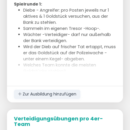
1 Spieler auf 3
Spielrunde 1:
1 Spieler auf der Position 4
Diebe - Angreifer: pro Posten jeweils nur 1
Arbeitsspieler neben der Position 4 in
aktives & 1 Goldstück versuchen, aus der
Blockstellung
Bank zu stehlen.
Sammeln im eigenen Tresor -Hoop-.
Übung:
Wächter -Verteidiger- darf nur außerhalb
Arbeitsspieler blockt und kommt als freier
der Bank verteidigen.
Blocker heraus und verteidigt den
Wird der Dieb auf frischer Tat ertappt, muss
technischen Angriff von Position 2
er das Goldstück auf der Polizeiwache -
Der Ball wird von der Position 3 in die Tiefe
unter einem Kegel- abgeben.
auf die 1 geworfen. Der Arbeitsspieler macht
Welches Team konnte die meisten
eine schnelle Bewegung, um den Ball in die
Goldstücke stehlen?
Tiefe zu spielen.
Kurzer Ball wird tief auf Position 5 gespielt.
Spielrunde 2:
Angriff von Position 4. Der arbeitende
Verteile die Goldstücke gleichmäßig unter
Spieler bewegt sich zur 3-Meter-Linie und
den Dieben.
Zur Ausbildung hinzufügen
verteidigt.
Diebe: Bewegen Sie Ihre Goldstücke sicher 1:1
Kurzer tiefer Ball auf Position 1.
in einen anderen Tresor - von einem Reifen
zum anderen.
Wiederholung:
Verteidigungsübungen pro 4er-
Dieb - Angreifer: Gehe um deinen Kegel
3 Mal intensiv.
Team
herum, ohne dass der Wächter dich
Danach geht es weiter, bis jeder Spieler an