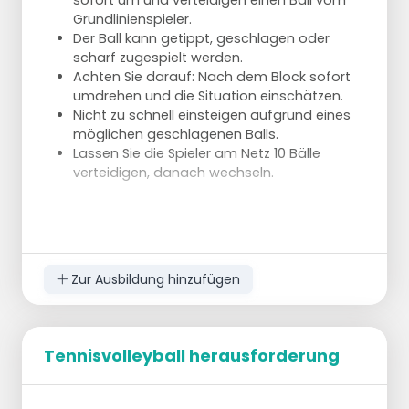
sofort um und verteidigen einen Ball vom
Grundlinienspieler.
Der Ball kann getippt, geschlagen oder
scharf zugespielt werden.
Achten Sie darauf: Nach dem Block sofort
umdrehen und die Situation einschätzen.
Nicht zu schnell einsteigen aufgrund eines
möglichen geschlagenen Balls.
Lassen Sie die Spieler am Netz 10 Bälle
verteidigen, danach wechseln.
Zur Ausbildung hinzufügen
Tennisvolleyball herausforderung