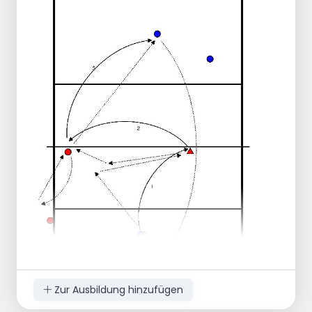
Variation der Leiterübung:
Variante:
Nach der Verteidigung, Pass auf den
Ball auf Position 4 + Angriff.
Der Pass kann auch an die blaue
Spielerin (Angreiferin) gehen, die weiße
Spielerin bekommt dann einen weiteren
Freistoß, bei dem sie den Pass definitiv
bekommt.
Nach der Verteidigung kann der
Passgeber einen Spielzug entweder
zum weißen oder zum blauen Spieler
spielen und dann zu einem der beiden
passen.
Umdrehen:
Verteidigung => Angriff => Leiter
Mindestens 2 Reservespieler auf
der Rangliste und im Angriff.
Bei mehr Spielern: einen Block
hinzufügen.
Zur Ausbildung hinzufügen