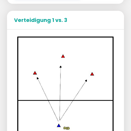
2 Arbeitsgruppen:
Verteidigung 1 vs. 3
Gruppe 1 mit Trainer:
2 Trios bilden.
1. Trio geht hinter die 7-Meter-Linie auf den
Bauch.
Trainer mit Ballträger in der Ecke des Feldes.
Ausführung:
Trainer klatscht auf den Ball und spielt ihn
sofort ins Feld.
Erster Ball muss in die 3-Meter-Zone
gespielt werden, Nicht-Empfangsspieler
fängt den Ball in Passposition
Die anderen Spieler stehen in dem Moment,
in dem der Ball gefangen wird, auf der
Angriffsfläche und fordern einen Pass.
Gruppe 2
3 Spieler mit Ball am Netz.
Die anderen gehen an die Arbeit und