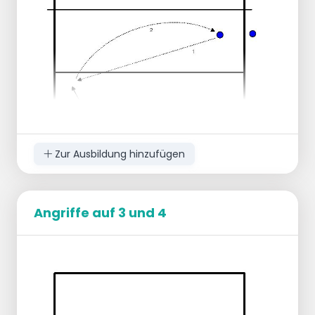
Zur Ausbildung hinzufügen
Angriffe auf 3 und 4
Organisation
Leiterübung.
Seitwärtsbewegung zwischen den
Stellungen 4 und 5, Körper dreht sich
zum Angreifer.
Verteidigung im Angriff.