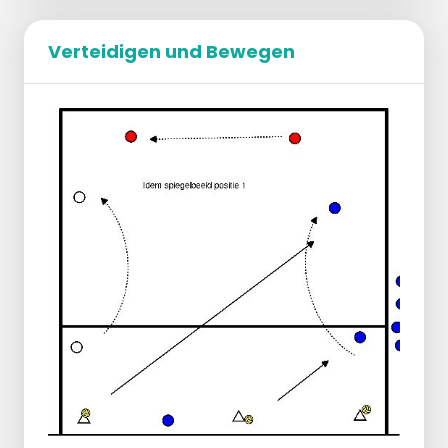
Verteidigen und Bewegen
Finden Sie heraus, wozu die Spieler in der
Lage sind.
Organisation:
Auf Feld A 2 Personen ohne Ball. 1 am
Netz und 1 auf 3m. auf Position 4 und
ein SV auf 2/3.
Weiter auf Feld A eine Reihe mit Ball auf
6.
Auf Feld B ein Verteidiger auf 6 und 5.
Verteidigen und (vorläufig) Fangen und
Anschließen auf Feld A.
Art des Spiels:
Der Spieler auf der 6 wirft/spielt den Ball
zum SV.
Im Moment des Aufbaus bewegt sich
der Spieler auf 4 rückwärts am Netz
(ein C-Lauf) und greift den gepassten
Ball an.