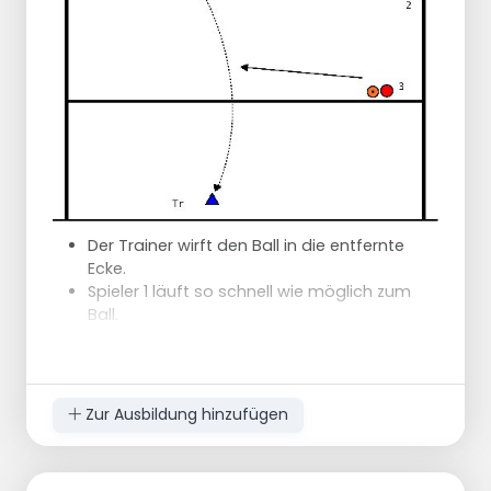
Der Trainer wirft den Ball in die entfernte
Ecke.
Spieler 1 läuft so schnell wie möglich zum
Ball.
Spieler 1 spielt den Ball hoch.
Spieler 2 rennt zum Ball.
Spieler 2 spielt den Ball zu Spieler 3.
Spieler 3 spielt den Ball über das Netz.
Zur Ausbildung hinzufügen
Ziel: schnelle Bewegung zu einem hart
gespielten Ball, aber mit der Ruhe, ihn