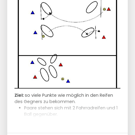
10-mal.
2 x 4 mal diagonaler Shuffle. In korrekter
Haltung stehen bleiben.
Square Shuffle zurück zur Mitte 2 x 3 mal.
Square shuffle immer zurück zur Mitte 2 x 3
mal.
Blocksprung - Umdrehen & Abwehr.
Auf Person werfen und dann schmettern.
Ziel:
so viele Punkte wie möglich in den Reifen
des Gegners zu bekommen.
Paare stehen sich mit 2 Fahrradreifen und 1
Ball gegenüber.
Man erhält einen Punkt, wenn man den Ball
in den Reifen des Gegners wirft. Danach
kann der Ball vom Gegner nicht mehr