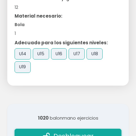
12
Material necesario:
Bola
1
Adecuado para los siguientes niveles:
U14
U15
U16
U17
U18
U19
1020
balonmano ejercicios
Desbloquear