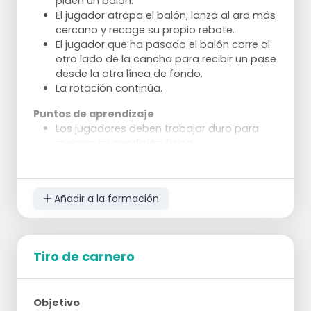
piden un balón.
contraataque hacia la otra canasta.
El jugador atrapa el balón, lanza al aro más
El otro equipo defiende.
cercano y recoge su propio rebote.
Con un número impar de jugadores, el
El jugador que ha pasado el balón corre al
equipo más grande siempre ataca y hay
otro lado de la cancha para recibir un pase
una situación de superioridad numérica
desde la otra línea de fondo.
automáticamente.
La rotación continúa.
Puntos de aprendizaje
Los jugadores deben trabajar duro para
mejorar su condición física.
Establecer un objetivo para los pases y
utilizar técnicas correctas de pies y tiro.
Asegurarse de que los pases sean precisos
Añadir a la formación
y buenos.
Variaciones
Variar el tipo de tiro (tiros de tres puntos,
Tiro de carnero
media distancia, bandejas, etc.).
Dar a los jugadores un límite de tiempo y
un objetivo para la cantidad de
anotaciones a realizar.
Objetivo