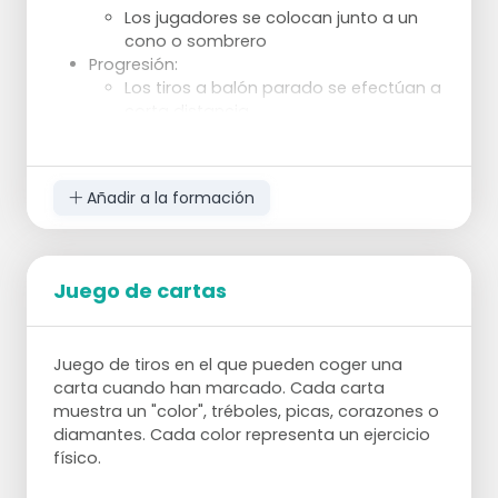
Los jugadores se colocan junto a un
cono o sombrero
Progresión:
Los tiros a balón parado se efectúan a
corta distancia
Estiramiento del brazo con balón en la
mano, pliegue del brazo y giro de la
mano y tiro
Añadir a la formación
Rebote propio
Tirar 10 veces y luego cambiar de
posición
Progresión:
Juego de cartas
Colocarse más lejos de la portería
Lanzamiento correcto de tiros libres
Regresión:
Juego de tiros en el que pueden coger una
DESPUÉS
carta cuando han marcado. Cada carta
muestra un "color", tréboles, picas, corazones o
diamantes. Cada color representa un ejercicio
físico.