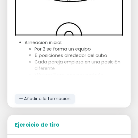
Alineación inicial:
Por 2 se forma un equipo
5 posiciones alrededor del cubo
Cada pareja empieza en una posición
diferente
Máximo 3 equipos por portería
Conducta:
Los jugadores lanzan por turnos
Los jugadores cogen su propio rebote
Añadir a la formación
Después de 5 tantos, pasan a la
siguiente posición
Cambio en el sentido de las agujas del
reloj
Ejercicio de tiro
Gana el equipo que anota 5 primero
en todas las posiciones