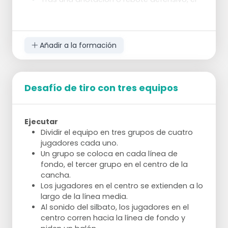
otro equipo realiza un contraataque de
vuelta.
Ejecución
Añadir a la formación
Posición de salida y pase.
Jugador rápido al otro lado a máxima
velocidad.
Desafío de tiro con tres equipos
Ejecutar a máxima velocidad.
Tras anotar, sacar directamente con pase
por encima de la cabeza.
Ejecutar
Variación
Dividir el equipo en tres grupos de cuatro
jugadores cada uno.
Dos equipos dispuestos alternadamente
Un grupo se coloca en cada línea de
en 2 filas.
fondo, el tercer grupo en el centro de la
Los jugadores tocan el balón a través del
cancha.
tablero entre ellos (saltando y tocando
Los jugadores en el centro se extienden a lo
como en un "tip-in") y se unen al final de la
largo de la línea media.
otra fila.
Al sonido del silbato, los jugadores en el
A la señal del entrenador, el equipo que en
centro corren hacia la línea de fondo y
ese momento tenga el balón realiza un