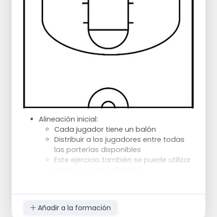
las porterías disponibles
Secuencia
:
1 jugador se mueve alrededor del cubo
y tira
El reboteador tiene que rematar si el
otro jugador falla
El reboteador pasa de nuevo al otro
jugador
Cada jugador realiza 20 tiros y cuenta
cuántos anota
Progresión
:
Más tiros
Alineación inicial:
Regresión
:
Cada jugador tiene un balón
Menos tiros
Distribuir a los jugadores entre todas
Rebote sin finalización
las porterías disponibles
Este ejercicio también se puede utilizar
para un grupo individual
Progresión:
Los jugadores deben realizar 3 tiros
perfectos por posición
Añadir a la formación
Un tiro perfecto es un tiro con 1 mano