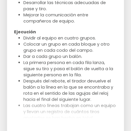
Ajustar según el nivel del equipo o el tiempo
Desarrollar las técnicas adecuadas de
disponible.
pase y tiro.
Mejorar la comunicación entre
compañeros de equipo.
Ejecución
Dividir al equipo en cuatro grupos.
Colocar un grupo en cada bloque y otro
grupo en cada codo del campo.
Dar a cada grupo un balón.
La primera persona en cada fila lanza,
sigue su tiro y pasa el balón de vuelta a la
siguiente persona en la fila.
Después del rebote, el tirador devuelve el
balón a la línea en la que se encontraba y
rota en el sentido de las agujas del reloj
hacia el final del siguiente lugar.
Las cuatro líneas trabajan como un equipo
y llevan un registro de cuántos tiros
anotados se han hecho en total.
La comunicación es crucial; los jugadores
deben hacer pases y tiros relacionados