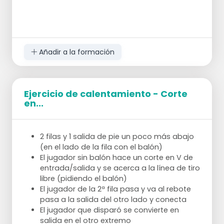
Cada balón va al primer tirador de la
Añadir a la formación
banda, que pasa al siguiente, etc. etc.
Hasta que el cuarto balón esté en la otra
banda, el tirador dispara.
La tercera bola en el tercer tirador dispara.
Ejercicio de calentamiento - Corte
La segunda bola en el segundo tirador y la
en...
primera en el primer tirador y dispara.
Entonces, gira la posición.
2 filas y 1 salida de pie un poco más abajo
3 minutos para conseguir el mayor número de
(en el lado de la fila con el balón)
puntos posible o con más de 12 jugadores los
El jugador sin balón hace un corte en V de
equipos se enfrentan entre sí.
entrada/salida y se acerca a la línea de tiro
libre (pidiendo el balón)
El jugador de la 2ª fila pasa y va al rebote
pasa a la salida del otro lado y conecta
El jugador que disparó se convierte en
salida en el otro extremo