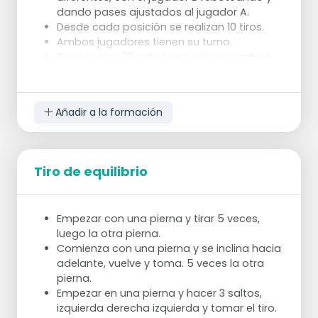
dando pases ajustados al jugador A.
Desde cada posición se realizan 10 tiros.
Ambos jugadores tienen su turno.
Tienen unos 20 minutos para que ambos
tiren, si no se concede un tiro suicida.
El objetivo de este ejercicio es centrarse
exclusivamente en la forma.
Añadir a la formación
Al final del ejercicio, se pregunta cuál de los dos
ha anotado más.
El jugador perdedor ejecuta un suicidio, si se
Tiro de equilibrio
olvida la puntuación, ambos jugadores
ejecutan un suicidio.
Empezar con una pierna y tirar 5 veces,
luego la otra pierna.
Comienza con una pierna y se inclina hacia
adelante, vuelve y toma. 5 veces la otra
pierna.
Empezar en una pierna y hacer 3 saltos,
izquierda derecha izquierda y tomar el tiro.