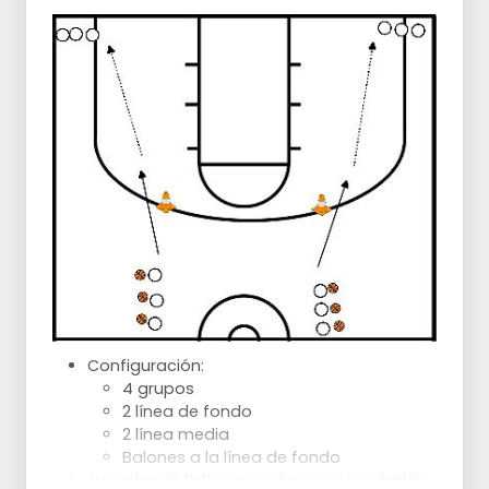
Progresión:
Tiros desde un poco más lejos
Correr hasta la línea de banda o de
fondo
Regresión:
Realizar tiros desde un poco más
cerca
Configuración:
4 grupos
2 línea de fondo
2 línea media
Balones a la línea de fondo
Jugador de la línea media regatea al pilón