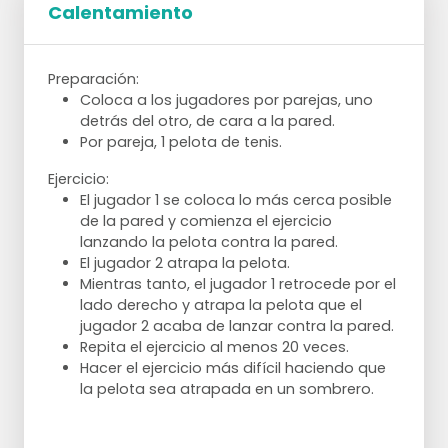
lado derecho. Doble la rodilla izquierda.
Calentamiento
Vuelva a la posición de base.
Ponga la pierna derecha hacia atrás,
doble la rodilla izquierda. Vuelve a la
Preparación:
posición base.
Coloca a los jugadores por parejas, uno
Pon la pierna izquierda estirada hacia
detrás del otro, de cara a la pared.
delante y dobla la rodilla 90 grados. La
Por pareja, 1 pelota de tenis.
rodilla derecha lo más cerca posible
del suelo; sube.
Ejercicio:
Pon la pierna izquierda, con el pie
El jugador 1 se coloca lo más cerca posible
girado ligeramente hacia delante,
de la pared y comienza el ejercicio
hacia el lado izquierdo. Doble la rodilla
lanzando la pelota contra la pared.
derecha. Vuelva a la posición de base.
El jugador 2 atrapa la pelota.
Pon la pierna izquierda hacia atrás,
Mientras tanto, el jugador 1 retrocede por el
dobla la rodilla derecha. Vuelva a la
lado derecho y atrapa la pelota que el
posición de base.
jugador 2 acaba de lanzar contra la pared.
Da una vuelta a lo largo del campo. En los
Repita el ejercicio al menos 20 veces.
lados largos trota. En los lados cortos
Hacer el ejercicio más difícil haciendo que
esprinta.
la pelota sea atrapada en un sombrero.