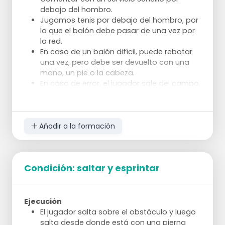
debajo del hombro.
Coloca tu pierna izquierda ligeramente
Jugamos tenis por debajo del hombro, por
girada hacia adelante hacia el lado
lo que el balón debe pasar de una vez por
izquierdo.
la red.
Flexiona tu rodilla derecha.
En caso de un balón difícil, puede rebotar
Regresa a la posición básica.
una vez, pero debe ser devuelto con una
Coloca tu pierna izquierda hacia atrás,
mano, un pie o la cabeza.
flexiona tu rodilla derecha.
En caso de error, el jugador sale del campo,
Regresa a la posición básica.
va a la línea de fondo, y un nuevo jugador
Trota y Acelera
toma su lugar.
Haz un recorrido alrededor del campo.
Trota en los lados largos.
Añadir a la formación
Acelera en los lados cortos.
Condición: saltar y esprintar
Ejecución
El jugador salta sobre el obstáculo y luego
salta desde donde está con una pierna