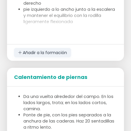
derecho
pie izquierdo a lo ancho junto a la escalera
y mantener el equilibrio con la rodilla
ligeramente flexionada
Escalón: lateralmente izquierda/derecha entre
escalón y escalón
Ejercicio 3
Añadir a la formación
Escalera:
pie izquierdo en compartimento (¡sobre el
antepié!)
tocar con el pie derecho fuera del suelo de
Calentamiento de piernas
la escalera y colocarlo en el siguiente
compartimento (movimiento de giro con el
cuerpo)
Da una vuelta alrededor del campo. En los
luego tocar con el pie izquierdo fuera del
lados largos, trota; en los lados cortos,
suelo de la escalera y colocarlo en la
camina.
siguiente sección
Ponte de pie, con los pies separados a la
anchura de las caderas. Haz 20 sentadillas
escalón; cojear con los 2 pies sobre el escalón
a ritmo lento.