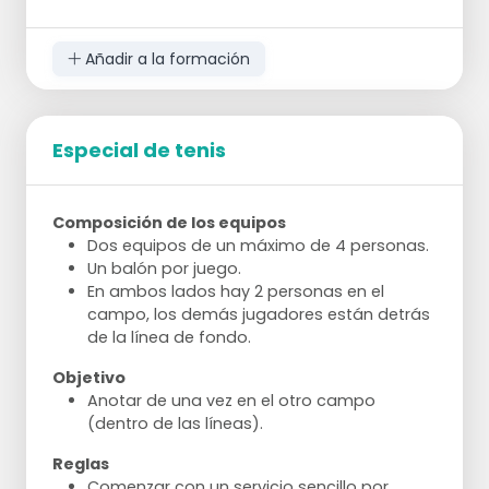
Zancadas
Posición básica: Ponte de pie con los pies
Añadir a la formación
ligeramente separados.
Coloca tu pierna derecha hacia adelante y
flexiona la rodilla 90 grados.
Tu rodilla izquierda lo más cerca posible del
Especial de tenis
suelo.
Sube.
Coloca tu pierna derecha ligeramente
Composición de los equipos
girada hacia adelante hacia el lado
Dos equipos de un máximo de 4 personas.
derecho.
Un balón por juego.
Flexiona tu rodilla izquierda.
En ambos lados hay 2 personas en el
Regresa a la posición básica.
campo, los demás jugadores están detrás
Coloca tu pierna derecha hacia atrás,
de la línea de fondo.
flexiona tu rodilla izquierda.
Regresa a la posición básica.
Objetivo
Coloca tu pierna izquierda hacia adelante y
Anotar de una vez en el otro campo
flexiona la rodilla 90 grados.
(dentro de las líneas).
Tu rodilla derecha lo más cerca posible del
Reglas
suelo.
Comenzar con un servicio sencillo por
Sube.