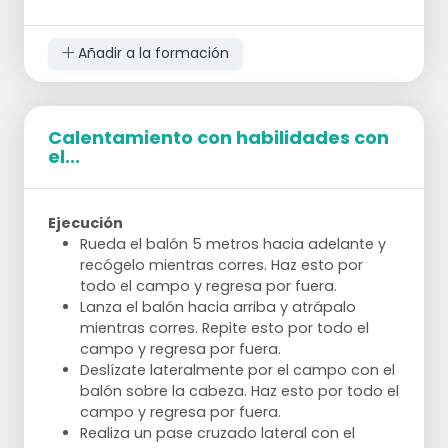
Pases laterales.
Pases con movimiento de ataque: unos
pasos hacia la portería, pasar y retroceder.
Añadir a la formación
Calentamiento con habilidades con
el...
Ejecución
Rueda el balón 5 metros hacia adelante y
recógelo mientras corres. Haz esto por
todo el campo y regresa por fuera.
Lanza el balón hacia arriba y atrápalo
mientras corres. Repite esto por todo el
campo y regresa por fuera.
Deslízate lateralmente por el campo con el
balón sobre la cabeza. Haz esto por todo el
campo y regresa por fuera.
Realiza un pase cruzado lateral con el