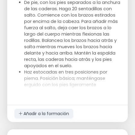
De pie, con los pies separados a la anchura
Ejercicio 4
de las caderas. Haga 20 sentadillas con
empezar al lado de la escalera con los
salto. Comience con los brazos estirados
dedos de los pies apuntando hacia la
por encima de la cabeza. Para añadir más
escalera
fuerza al salto, deja caer los brazos a lo
paso con ambos pies en la primera
largo del cuerpo mientras flexionas las
sección y paso lateral a la siguiente
rodillas. Balancea los brazos hacia atrás y
sección
salta mientras mueves los brazos hacia
luego de nuevo hacia atrás junto a la
delante y hacia arriba. Mantén la espalda
escalera
recta, las caderas hacia atrás y los pies
paso al lado de la escalera en el lado para
apoyados en el suelo.
la siguiente sección y paso adelante de
Haz estocadas en tres posiciones por
nuevo con ambos pies en la sección
pierna. Posición básica; manténgase
erguido con los pies ligeramente
Paso; cojear con 1 pie en el escalón
separados.
Pon la pierna derecha estirada hacia
Repetir el ejercicio al menos dos veces
delante y dobla la rodilla 90 grados. La
rodilla izquierda lo más cerca posible
Añadir a la formación
del suelo; sube.
Pon la pierna derecha, con el pie girado
ligeramente hacia delante, hacia el