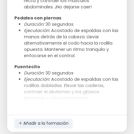
recta y contraer los músculos
abdominales. ¡No dejarse caer!
Pedaleo con piernas
Duración:
30 segundos
Ejecutación:
Acostado de espaldas con las
manos detrás de la cabeza. Llevar
alternativamente el codo hacia la rodilla
opuesta. Mantener un ritmo tranquilo y
enfocarse en el control.
Puentecito
Duración:
30 segundos
Ejecutación:
Acostado de espaldas con las
rodillas dobladas. Elevar las caderas,
contraer el abdomen y los glúteos.
Mantener y volver lentamente.
Giros rusos
Duración:
30 segundos
Ejecutación:
Posición sentada con los pies
Añadir a la formación
fuera del suelo. Girar el torso de izquierda a