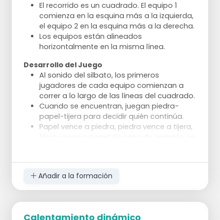
El recorrido es un cuadrado. El equipo 1
comienza en la esquina más a la izquierda,
el equipo 2 en la esquina más a la derecha.
Los equipos están alineados
horizontalmente en la misma línea.
Desarrollo del Juego
Al sonido del silbato, los primeros
jugadores de cada equipo comienzan a
correr a lo largo de las líneas del cuadrado.
Cuando se encuentran, juegan piedra-
papel-tijera para decidir quién continúa.
Papel vence a piedra, piedra vence a tijera,
tijera vence a papel. En caso de empate, se
vuelve a empezar.
El ganador continúa corriendo, el perdedor
regresa.
Añadir a la formación
El objetivo es llegar lo más rápido posible al
lado del otro equipo.
Si se pierde, el siguiente jugador del equipo
perdedor comienza.
Calentamiento dinámico