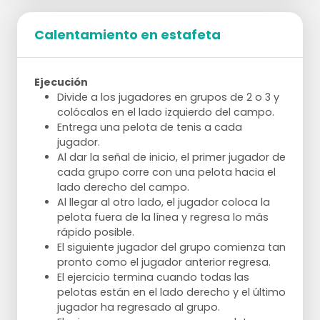
derecha, opcionalmente con una pelota o
una botella.
Calentamiento en estafeta
Plancha lateral
Duración:
2x 30 segundos
Ejecutación:
Apoyarse de lado sobre el
Ejecución
antebrazo. Levantar las caderas del suelo y
Divide a los jugadores en grupos de 2 o 3 y
mantener el cuerpo en línea recta. Cambiar
colócalos en el lado izquierdo del campo.
de lado después de 30 segundos.
Entrega una pelota de tenis a cada
jugador.
Superman
Al dar la señal de inicio, el primer jugador de
Duración:
30 segundos
cada grupo corre con una pelota hacia el
Ejecutación:
Acostado boca abajo con los
lado derecho del campo.
brazos y las piernas levantados del suelo.
Al llegar al otro lado, el jugador coloca la
Mantener para fortalecer la parte baja de
pelota fuera de la línea y regresa lo más
la espalda y los glúteos.
rápido posible.
El siguiente jugador del grupo comienza tan
pronto como el jugador anterior regresa.
El ejercicio termina cuando todas las
pelotas están en el lado derecho y el último
jugador ha regresado al grupo.