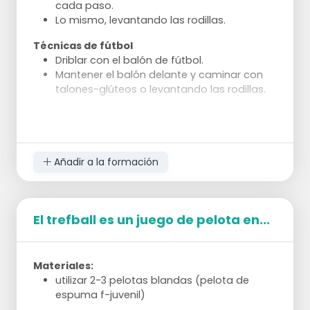
cada paso.
Lo mismo, levantando las rodillas.
Técnicas de fútbol
Driblar con el balón de fútbol.
Mantener el balón delante y caminar con
talones-glúteos o levantando las rodillas.
Movimientos tácticos
Realizar fintas de lanzamiento mientras se
camina.
Realizar movimientos de pase mientras se
Añadir a la formación
camina.
El trefball es un juego de pelota en...
Materiales:
utilizar 2-3 pelotas blandas (pelota de
espuma f-juvenil)