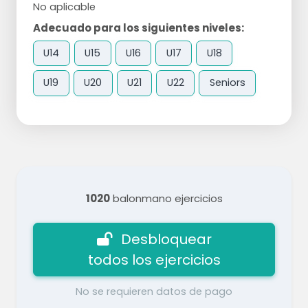
No aplicable
Adecuado para los siguientes niveles:
U14
U15
U16
U17
U18
U19
U20
U21
U22
Seniors
1020
balonmano ejercicios
Desbloquear
todos los ejercicios
No se requieren datos de pago