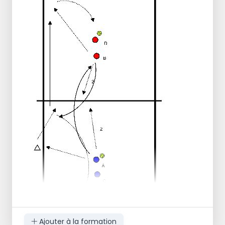
TR joue la balle dans
1 et ou 2 passent -->
le passeur
SV
devient
attaquant
et la salle d'attente entre
6
ROTATION1
ou 2 --> attaquant --> garde
6
vient en
défense.
L'attaquant devient le bloqueur de la salle
d'attente
derrière 5. Le
bloqueur 3 --> récupère la balle --> dans la
boîte de balle.
NOTE : peut-être un joueur supplémentaire
dans la salle d'attente de la défense, puis
retirer 1 bloqueur
4 ou 5
Ajouter à la formation