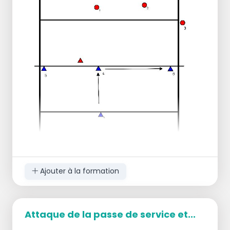
une course d'élan de 4 passes et
attrape le ballon au-dessus de la tête
avec les bras tendus.
La passe sur le joueur A devient C => B => D
=> A
Exercice 3
Identique à l'exercice 2 mais le joueur C
attaque le joueur A.
Exercice 4
Joueur A et D en position IV, le joueur A
fait 4 passes en s'approchant du filet
puis revient en arrière.
Le joueur B fait une passe, il part de la
Ajouter à la formation
position I.
Le joueur C est de l'autre côté du
terrain, le joueur D a également un
Attaque de la passe de service et...
ballon.
Le joueur A exécute une attaque sèche.