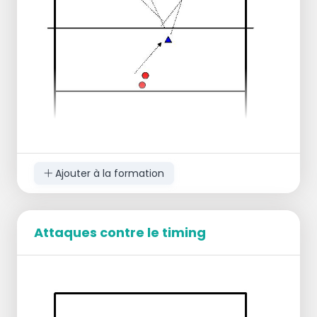
les bras en sautant.
Le receveur demande une balle plus haute
ou plus basse pour que le timing soit
correct.
1) Première phase : Course d'élan à partir d'une
ligne d'environ 3 mètres => 5x bon timing de
saut, puis changement
2) Deuxième phase : Commencer par un faux-
blocage, rapidement en arrière, autour du pion
=> Lancer => 5x bon timing de saut, puis
changement.
Ajouter à la formation
Attaques contre le timing
Le libéro et les attaquants extérieurs
s'entraînent à la défense.
Le milieu s'entraîne à l'attaque.
1 terrain.