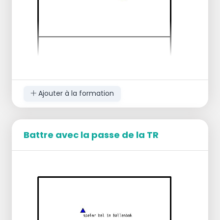
assurant que vous pouvez sauter.
Les entraîneurs lancent la balle très haut
sur l'antenne et vous devez l'attaquer en
sautant !
Ajouter à la formation
Battre avec la passe de la TR
REMARQUE :
le ballon doit toujours être joué par
3.
Service --> défense/passe et attaque aux 3
mètres --> jouer l'échange.
En cas de nombre impair de joueurs :
laisser le SV sur un côté --> après un