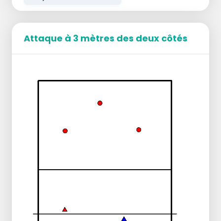
Attaque à 3 mètres des deux côtés
Tout le monde a une balle.
Vous lancez la balle pour vous-même le
plus haut possible d'une seule main.
Ensuite, tu frappes la balle au-dessus du
filet.
Faites attention à votre technique : bras
tendu, ramassez le ballon au point le plus
haut, continuez à faire des pas avec votre
pied.
Lancez la balle de plus en plus bas jusqu'à
ce qu'elle soit agréable à frapper.
Lancez à nouveau le ballon aussi haut que
possible avec une main, mais légèrement
vers l'avant, de manière à pouvoir le
frapper en sautant.
Là encore, vous commencez à lancer le
ballon de plus en plus bas, tout en vous