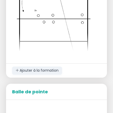
de balles et, après un certain temps, un
match peut être joué entre les
attaquants et les bloqueurs.
Même chose qu'en 1. sauf que maintenant
le meneur de jeu est derrière.
Les bloqueurs font du 1 contre 1 contre
l'attaquant.
Le joueur en position 4 ne bloque donc
pas au milieu.
Ajouter à la formation
Balle de pointe
Le formateur sert sur 2 passeurs :
passeur/coureur et libéro.
Le joueur est en tête et a un choix