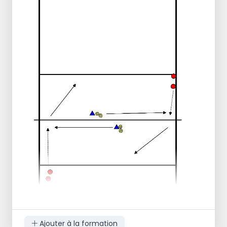
Défense
après le mouvement
rouler + passer
sauter vers l'avant + passe
saut latéral gauche + passe
touche à droite + passe.
Attaque au
centre
SV et milieu.
Deux tapis sur les côtés. Se tourner vers les
tapis. Faire des coins pour l'attaque.
Ajouter à la formation