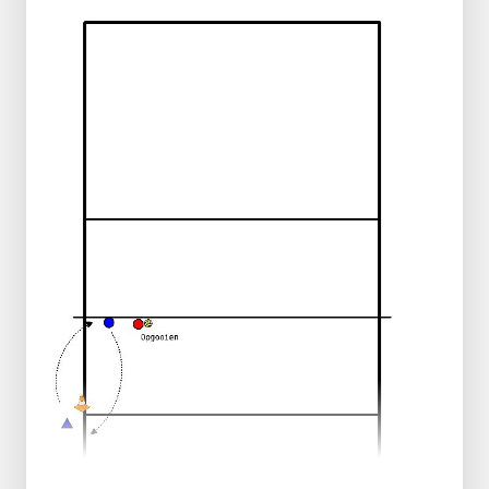
terrain.
Objectif : se déplacer et communiquer
dans le champ arrière.
Ne pas vouloir marquer, mais garder la
balle en jeu, jouer "sur" la personne et
faire de longs rallyes.
Frapper la 3ème balle autant que
possible. Jouer par-dessus la main
pour faire durer l'échange.
Position de départ :
2 joueurs sur le terrain, 1 sur la ligne de
fond "salle d'attente" des deux côtés.
La balle est amenée de 2 à 3 mètres avec
un lancer et un coup d'attaque=> retour à
la position de 5 à 7 mètres.
Le passeur devient attaquant, donc après
la passe, immédiatement à 3 mètres, puis
attaque.
Après l'attaque, le joueur sort
immédiatement et se rend dans la salle
d'attente.