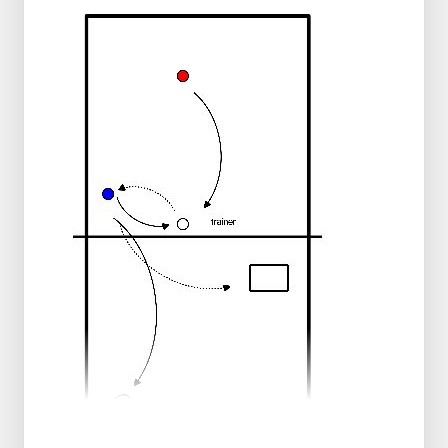
d'attaquants sur 1, 3 et 4.
En face, il y a 3 bloqueurs.
Le joueur en position 4 "bloque" sur le
meneur de jeu et bloque en soutien au
milieu.
Si l'attaque se déplace vers la position
1, les bloqueurs en position 3 et 4 se
déplacent ensemble vers l'extérieur.
Le service peut être suivi d'un échange
de balles et, après un certain temps, un
match peut être joué entre les
attaquants et les bloqueurs.
Même chose qu'en 1. sauf que maintenant
le meneur de jeu est derrière.
Les bloqueurs font du 1 contre 1 contre
l'attaquant.
Le joueur en position 4 ne bloque donc
pas au milieu.