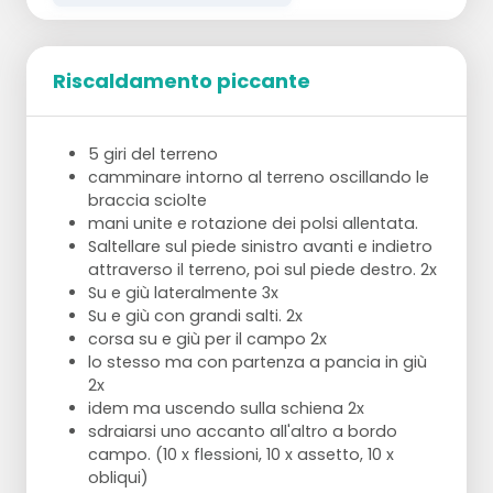
Riscaldamento piccante
tutti i giocatori siedono su una metà del
cerchio
5 giri del terreno
tutti hanno una palla
camminare intorno al terreno oscillando le
tenere le gambe distese da terra
braccia sciolte
1° esercizio = tutti passano la palla a
mani unite e rotazione dei polsi allentata.
sinistra
Saltellare sul piede sinistro avanti e indietro
2° esercizio = tutti passano la palla a
attraverso il terreno, poi sul piede destro. 2x
destra
Su e giù lateralmente 3x
3° esercizio = fare lo stesso con alcune
Su e giù con grandi salti. 2x
palle "medizin" o 1 o 2 palle "medizin" in
corsa su e giù per il campo 2x
mezzo
lo stesso ma con partenza a pancia in giù
ora in posizione plank o push-up
2x
1° esercizio = ognuno fa rotolare la palla
idem ma uscendo sulla schiena 2x
sotto di sé verso il giocatore successivo
sdraiarsi uno accanto all'altro a bordo
attraverso / intorno a sinistra
campo. (10 x flessioni, 10 x assetto, 10 x
2° esercizio = ognuno fa rotolare la palla
obliqui)
sotto di sé verso il giocatore successivo