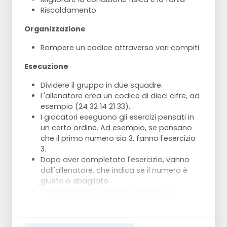
Riscaldamento
Organizzazione
Rompere un codice attraverso vari compiti
Esecuzione
Dividere il gruppo in due squadre.
L'allenatore crea un codice di dieci cifre, ad
esempio (24 32 14 21 33).
I giocatori eseguono gli esercizi pensati in
un certo ordine. Ad esempio, se pensano
che il primo numero sia 3, fanno l'esercizio
3.
Dopo aver completato l'esercizio, vanno
dall'allenatore, che indica se il numero è
giusto o sbagliato.
Con un numero corretto, provano a
indovinare il numero successivo. Con un
numero sbagliato, devono fare un altro
esercizio, ad esempio l'esercizio 4, per