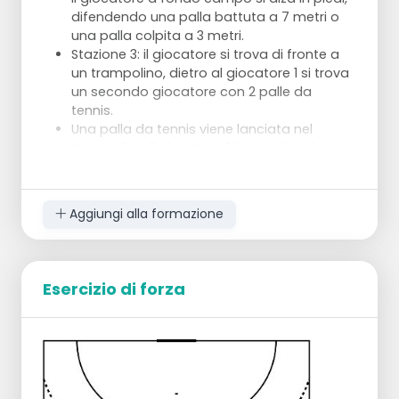
difendendo una palla battuta a 7 metri o
una palla colpita a 3 metri.
Stazione 3: il giocatore si trova di fronte a
un trampolino, dietro al giocatore 1 si trova
un secondo giocatore con 2 palle da
tennis.
Una palla da tennis viene lanciata nel
trampolino, il giocatore 1 la prende prima
che tocchi terra.
La seconda palla da tennis viene lanciata
rapidamente dopo di essa.
Aggiungi alla formazione
Stazione 4: Salti semplici e buoni, prestando
attenzione solo alla tecnica.
Stazione 5: allenamento dei riflessi: il
giocatore è in piedi con le braccia tese, una
Esercizio di forza
palla in ogni mano.
Il giocatore 2 è rivolto verso l'altro giocatore
e reagisce per rilasciare una delle palle.
Non rendere la distanza tra i giocatori
troppo lunga all'inizio.
Ogni stazione ha un tempo di lavoro di 1