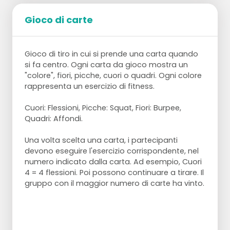
Obiettivo:
eseguire il più velocemente possibile i
cerchi da davanti a dietro e da dietro a davanti.
Gioco di carte
Preparazione:
Gioco di tiro in cui si prende una carta quando
10 piloni
si fa centro. Ogni carta da gioco mostra un
16 cerchi
"colore", fiori, picche, cuori o quadri. Ogni colore
rappresenta un esercizio di fitness.
Passaggi:
Cuori: Flessioni, Picche: Squat, Fiori: Burpee,
Creare due file di piloni con uno spazio
Quadri: Affondi.
sufficiente per permettere a un giocatore
di sdraiarsi sulla schiena.
Una volta scelta una carta, i partecipanti
Posizionare 8 cerchi intorno al primo pilone
devono eseguire l'esercizio corrispondente, nel
di ogni fila.
numero indicato dalla carta. Ad esempio, Cuori
Il primo giocatore afferra il primo cerchio e
4 = 4 flessioni. Poi possono continuare a tirare. Il
lo posiziona dietro di sé sopra il pilone
gruppo con il maggior numero di carte ha vinto.
successivo.
Il giocatore successivo afferra il cerchio e lo
posiziona di nuovo dietro di sé, fino a
quando tutti i cerchi sono stati posizionati
intorno al pilone posteriore.