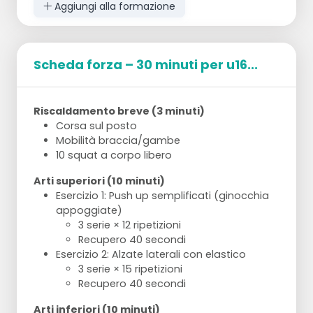
Aggiungi alla formazione
indovinare il numero giusto.
Esempio di esercizi
Esercizio 1: 5 flessioni
Scheda forza – 30 minuti per u16...
Esercizio 2: Correre tre volte la distanza tra
la linea di fondo e la linea centrale
Esercizio 3: Bloccare 5 volte in diverse
Riscaldamento breve (3 minuti)
posizioni
Corsa sul posto
Esercizio 4: Un tuffo scivolato verso la linea
Mobilità braccia/gambe
centrale, un altro tuffo scivolato verso la
10 squat a corpo libero
linea di fondo
Arti superiori (10 minuti)
La squadra che rompe il codice per prima vince.
Esercizio 1: Push up semplificati (ginocchia
appoggiate)
3 serie × 12 ripetizioni
Recupero 40 secondi
Esercizio 2: Alzate laterali con elastico
3 serie × 15 ripetizioni
Recupero 40 secondi
Arti inferiori (10 minuti)