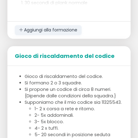
30 secondi di plank normale
30 secondi sollevando alternativamente la
gamba destra e quella sinistra
30 secondi di plank laterale sul lato destro,
con l'altro braccio esteso
Aggiungi alla formazione
30 secondi plank laterale sul lato sinistro,
l'altro braccio esteso
30 secondi plank normale 30 secondi
spiderman plank
Gioco di riscaldamento del codice
Gioco di riscaldamento del codice.
Crunch con la bicicletta
Si formano 2 o 3 squadre.
2 x 1 minuto (20 secondi di riposo)
Si propone un codice di circa 8 numeri.
{Dipende dalle condizioni della squadra.}
Supponiamo che il mio codice sia 11325543.
1- 2 x corsa a rete e ritorno.
Flessioni
2- 5x addominali.
3- 5x blocco.
3 x 8 flessioni con il pylo-clap
4- 2 x tuffi.
5- 20 secondi in posizione seduta