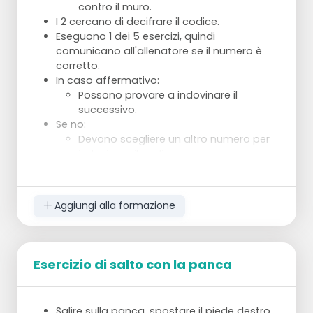
contro il muro.
I 2 cercano di decifrare il codice.
Eseguono 1 dei 5 esercizi, quindi
comunicano all'allenatore se il numero è
corretto.
In caso affermativo:
Possono provare a indovinare il
successivo.
Se no:
Devono scegliere un altro numero per
indovinare il codice.
Chi decifra il codice per primo ha vinto.
Aggiungi alla formazione
Esercizio di salto con la panca
Salire sulla panca, spostare il piede destro