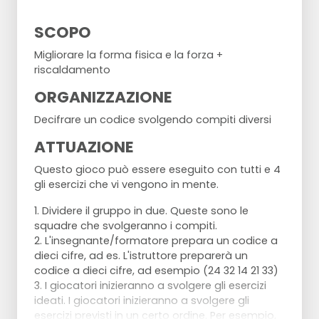
Set 1;
Esercizio 1: flessioni per cinque volte
SCOPO
Esercizio 2: sprint per la distanza tra la linea di
fondo e la linea centrale per tre volte
Migliorare la forma fisica e la forza +
Esercizio 3: Spiderman dalla rete alla linea di
riscaldamento
fondo e ritorno
ORGANIZZAZIONE
Esercizio 4: dieci addominali
Decifrare un codice svolgendo compiti diversi
Set 2;
Esercizio 1: Carriola
ATTUAZIONE
Esercizio 2: Tigre
Esercizio 3: Camminata a mano
Questo gioco può essere eseguito con tutti e 4
Esercizio 4: Slice con 15 conteggi
gli esercizi che vi vengono in mente.
1. Dividere il gruppo in due. Queste sono le
squadre che svolgeranno i compiti.
Vince la coppia che per prima decifra il codice.
2. L'insegnante/formatore prepara un codice a
dieci cifre, ad es. L'istruttore preparerà un
codice a dieci cifre, ad esempio (24 32 14 21 33)
3. I giocatori inizieranno a svolgere gli esercizi
ideati. I giocatori inizieranno a svolgere gli
esercizi previsti in un certo ordine. Per esempio,