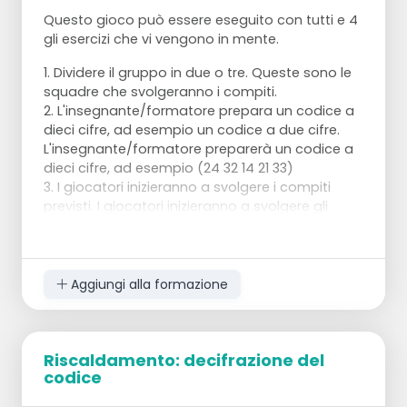
Questo gioco può essere eseguito con tutti e 4
gli esercizi che vi vengono in mente.
1. Dividere il gruppo in due o tre. Queste sono le
squadre che svolgeranno i compiti.
2. L'insegnante/formatore prepara un codice a
dieci cifre, ad esempio un codice a due cifre.
L'insegnante/formatore preparerà un codice a
dieci cifre, ad esempio (24 32 14 21 33)
3. I giocatori inizieranno a svolgere i compiti
previsti. I giocatori inizieranno a svolgere gli
esercizi previsti in un certo ordine. Per esempio,
pensano che la prima cifra sia 3, quindi faranno
gli esercizi 3. Quando li avranno eseguiti,
andranno dall'allenatore che dirà loro se la cifra
Aggiungi alla formazione
è giusta o sbagliata. Se la cifra è giusta,
provano a indovinare la cifra successiva. Se la
cifra è sbagliata, devono fare un altro esercizio,
Riscaldamento: decifrazione del
per esempio il quarto, per indovinare la cifra
codice
corretta.