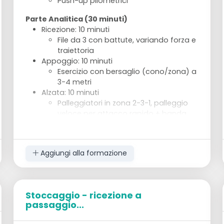
Push-up pliometrici
Parte Analitica (30 minuti)
Ricezione: 10 minuti
File da 3 con battute, variando forza e
traiettoria
Appoggio: 10 minuti
Esercizio con bersaglio (cono/zona) a
3-4 metri
Alzata: 10 minuti
Palleggiatori in zona 2-3-1, palleggio
veloce per attacco rapido + banda
Parte Sintetica (30 minuti)
Sequenza ricezione–alzata–attacco 6vs6:
15 minuti
Aggiungi alla formazione
Punti validi solo se attacco veloce
Gioco ridotto 4vs4 campo 6×6: 15 minuti
Vincoli attacco rapido o pipe
Stoccaggio - ricezione a
Parte Globale (30 minuti)
passaggio...
6vs6 con regole speciali: 20 minuti
Doppia battuta