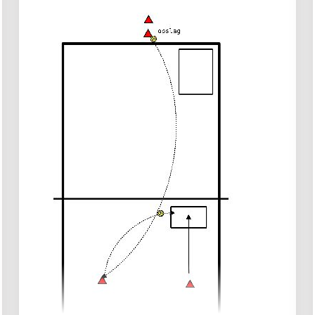
Punti extra su primo tempo/pipe
Free ball forzata
Situazioni variabili: 10 minuti
Coach inserisce palloni random a
metà azione
Defaticamento (10 minuti)
Stretching attivo e mobilità: 5 minuti
Colonna
Anche
Spalle
Respirazione guidata e ritorno alla calma:
5 minuti