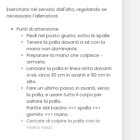
anche, spalle - 5 minuti
Esercitarsi nel servizio dall'alto, regolando se
Respirazione guidata e ritorno alla calma -
necessario l'allenatore.
5 minuti
Punti di attenzione:
Piedi nel posto giusto, sotto le spalle.
Tenere la palla davanti a sé con la
mano non dominante.
Preparare la mano che colpisce -
armarla.
Lanciare la palla in linea retta davanti
a sé, circa 30 cm in avanti e 90 cm in
alto.
Fare un ultimo passo in avanti, verso
la palla, e usare tutto il corpo per
saltare la palla.
Partite dal bacino ==> spalla ==>
gomito ==> mano.
Cercare di colpire la palla con la
mano tesa.