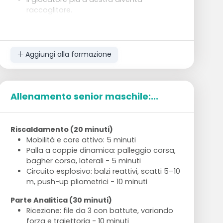
raccoglitore.
Il servitore si sposta a sinistra.
Il raccoglitore diventa servitore.
Se questo non funziona, un ricevitore
diventa riserva.
Aggiungi alla formazione
Allenamento senior maschile:...
Riscaldamento (20 minuti)
Mobilità e core attivo: 5 minuti
Palla a coppie dinamica: palleggio corsa,
bagher corsa, laterali - 5 minuti
Circuito esplosivo: balzi reattivi, scatti 5–10
m, push-up pliometrici - 10 minuti
Parte Analitica (30 minuti)
Ricezione: file da 3 con battute, variando
forza e traiettoria - 10 minuti