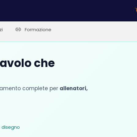
zi
Formazione
lavolo che
llenamento complete per
allenatori,
i disegno