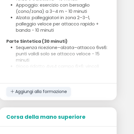
Appoggio: esercizio con bersaglio
(cono/zona) a 3–4 m - 10 minuti
Alzata: palleggiatori in zona 2–3–1,
palleggio veloce per attacco rapido +
banda - 10 minuti
Parte Sintetica (30 minuti)
Sequenza ricezione–alzata–attacco 6vs6:
punti validi solo se attacco veloce - 15
minuti
Gioco ridotto 4vs4 campo 6×6: vincoli
attacco rapido o pipe - 15 minuti
Parte Globale (30 minuti)
6vs6 con regole speciali: doppia battuta,
Aggiungi alla formazione
punti extra su primo tempo/pipe, free ball
forzata - 20 minuti
Situazioni variabili: coach inserisce palloni
random a metà azione - 10 minuti
Corsa della mano superiore
Defaticamento (10 minuti)
Stretching attivo e mobilità: colonna,