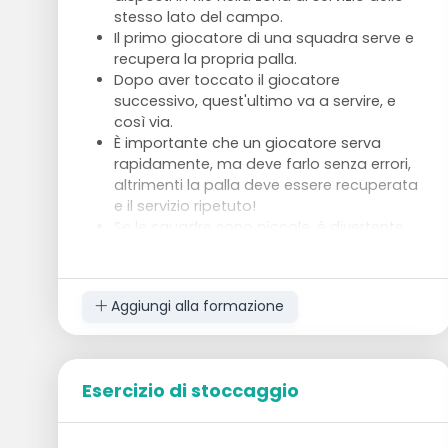
stesso lato del campo.
Il primo giocatore di una squadra serve e
recupera la propria palla.
Dopo aver toccato il giocatore
successivo, quest'ultimo va a servire, e
così via.
È importante che un giocatore serva
rapidamente, ma deve farlo senza errori,
altrimenti la palla deve essere recuperata
e il servizio ripetuto!
Se le squadre sono piccole, è divertente
far servire ciascuno due o tre volte.
Aggiungi alla formazione
Esercizio di stoccaggio