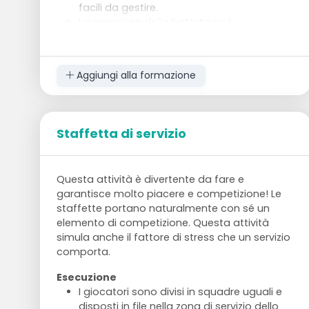
facili da gestire.
La pressione della battuta può
naturalmente essere aumentata durante
l'esercizio.
Aggiungi alla formazione
Staffetta di servizio
Questa attività è divertente da fare e
garantisce molto piacere e competizione! Le
staffette portano naturalmente con sé un
elemento di competizione. Questa attività
simula anche il fattore di stress che un servizio
comporta.
Esecuzione
I giocatori sono divisi in squadre uguali e
disposti in file nella zona di servizio dello