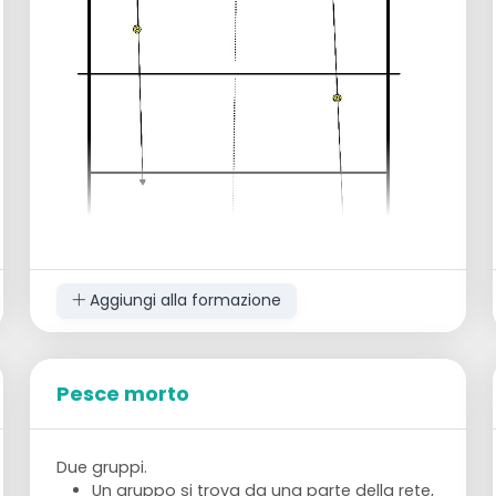
Il tappetino può essere spostato per
passare all'altra direzione.
Aggiungi alla formazione
Pesce morto
Creare coppie con 1 palla
L'allenatore mette al centro del campo
Due gruppi.
pedine di colori diversi. Tante quante sono
Un gruppo si trova da una parte della rete,