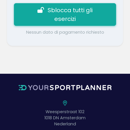
Sblocca tutti gli
esercizi
Nessun dato di pagamento richiesto
Weesperstraat 102
1018 DN
Amsterdam
Nederland