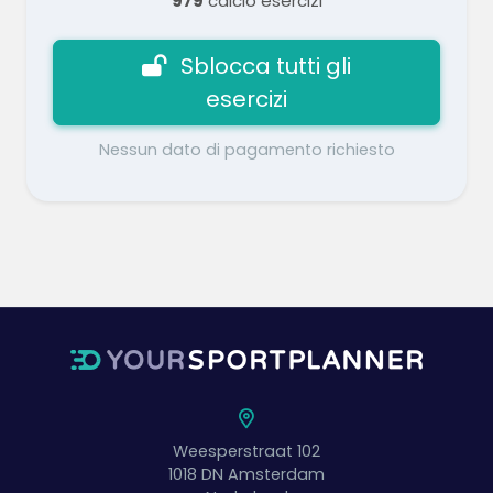
979
calcio esercizi
Sblocca tutti gli
esercizi
Nessun dato di pagamento richiesto
Weesperstraat 102
1018 DN
Amsterdam