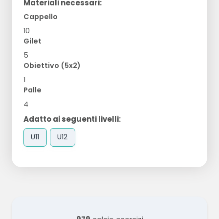
Materiali necessari:
Cappello
10
Gilet
5
Obiettivo (5x2)
1
Palle
4
Adatto ai seguenti livelli:
U11
U12