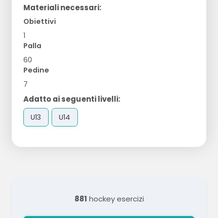
Materiali necessari:
Obiettivi
1
Palla
60
Pedine
7
Adatto ai seguenti livelli:
U13
U14
881
hockey esercizi