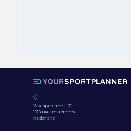
Weesperstraat 102
1018 DN
Amsterdam
Nederland