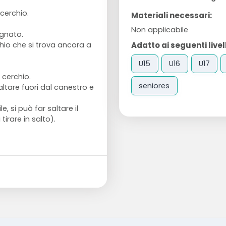
 cerchio.
Materiali necessari:
Non applicabile
gnato.
Adatto ai seguenti livell
chio che si trova ancora a
U15
U16
U17
 cerchio.
seniores
altare fuori dal canestro e
, si può far saltare il
tirare in salto).