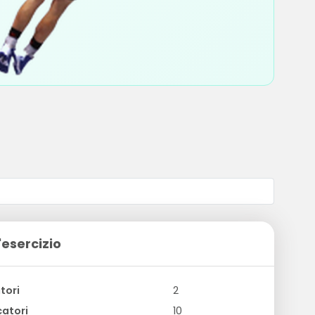
'esercizio
tori
2
atori
10