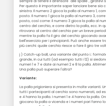
sempre di tenere il difensore "alle spalle", giratevi 
Per questo è importante saper lanciare bene sia c
sinistra. Il numero 2 gioca la palla al numero 1, corr
posto. Il numero 1 gioca la palla al numero 3, corre
posto, così come: il numero 3 gioca la palla al num
centro del cerchio, e corre dietro la palla, ecc. In 
ritrovano al centro del cerchio per un breve period
mentre la palla fa il giro del cerchio giocando avan
bell'esercizio per i principianti. Può anche essere 
più cerchi: quale cerchio riesce a fare il giro tre v
j ) Catch-up ball, una variante del punto i.: forma
grande, in cui tutti (ad esempio tutti i 12) si siedon
numeri 1 e 7 e date ai numeri 2 e 8 la palla. Altriment
Una palla può superare l'altra?
Variante:
La palla prigioniera si presenta in molte varianti. 
tutti i partecipanti al cerchio sono numerati, ad es
e 4 hanno la palla. I numeri 1 e 4 hanno la palla. Ora
giocano la palla a vicenda e i numeri pari fanno lo