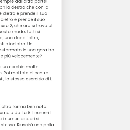
sempre dall'altra parte!
on la destra che con la
e dietro e prende il suo
 dietro e prende il suo
ero 2, che ora si trova al
questo modo, tutti si
o, uno dopo l'altro,
ti e indietro. Un
trasformato in una gara tra
olte più velocemente?
te un cerchio molto
o. Poi mettete al centro i
i, lo stesso esercizio di i.
Un'altra forma ben nota:
empio da 1 a 8. I numeri 1
 i numeri dispari si
 stesso. Riuscirà una palla