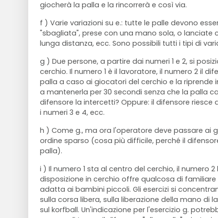
giocherà la palla e la rincorrerà e così via.
f ) Varie variazioni su e.: tutte le palle devono es
"sbagliata", prese con una mano sola, o lanciate
lunga distanza, ecc. Sono possibili tutti i tipi di vari
g ) Due persone, a partire dai numeri 1 e 2, si posi
cerchio. Il numero 1 è il lavoratore, il numero 2 il di
palla a caso ai giocatori del cerchio e la riprend
a mantenerla per 30 secondi senza che la palla cad
difensore la intercetti? Oppure: il difensore riesce a
i numeri 3 e 4, ecc.
h ) Come g., ma ora l'operatore deve passare ai gi
ordine sparso (cosa più difficile, perché il difensor
palla).
i ) Il numero 1 sta al centro del cerchio, il numero 2 
disposizione in cerchio offre qualcosa di familiar
adatta ai bambini piccoli. Gli esercizi si concen
sulla corsa libera, sulla liberazione della mano di la
sul korfball. Un'indicazione per l'esercizio g. potre