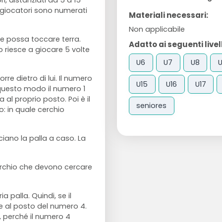
i, distanziati da 5 a 15
I giocatori sono numerati
Materiali necessari:
Non applicabile
che possa toccare terra.
Adatto ai seguenti livell
 riesce a giocare 5 volte
U6
U7
U8
rre dietro di lui. Il numero
U15
U16
U17
n questo modo il numero 1
 al proprio posto. Poi è il
seniores
o: in quale cerchio
ciano la palla a caso. La
erchio che devono cercare
 palla. Quindi, se il
re al posto del numero 4.
, perché il numero 4