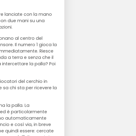
sere lanciate con la mano
 con due mani su una
azioni.
zionano al centro del
fensore. Il numero 1 gioca la
e immediatamente. Riesce
a a terra e senza che il
 intercettare la palla? Poi
ocatori del cerchio in
e sa chi sta per ricevere la
ha la palla. La
e ed è particolarmente
trano automaticamente
ncio e così via, in breve
bbe quindi essere: cercate