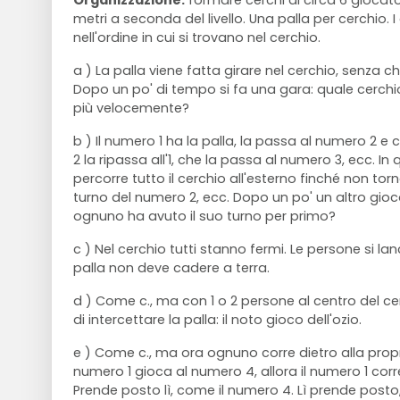
Organizzazione:
formare cerchi di circa 6 giocator
metri a seconda del livello. Una palla per cerchio. 
nell'ordine in cui si trovano nel cerchio.
a ) La palla viene fatta girare nel cerchio, senza 
Dopo un po' di tempo si fa una gara: quale cerchio
più velocemente?
b ) Il numero 1 ha la palla, la passa al numero 2 e co
2 la ripassa all'1, che la passa al numero 3, ecc. I
percorre tutto il cerchio all'esterno finché non torna
turno del numero 2, ecc. Dopo un po' un altro gioc
ognuno ha avuto il suo turno per primo?
c ) Nel cerchio tutti stanno fermi. Le persone si lan
palla non deve cadere a terra.
d ) Come c., ma con 1 o 2 persone al centro del c
di intercettare la palla: il noto gioco dell'ozio.
e ) Come c., ma ora ognuno corre dietro alla propria
numero 1 gioca al numero 4, allora il numero 1 cor
Prende posto lì, come il numero 4. Lì prende posto