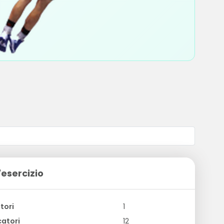
'esercizio
tori
1
atori
12