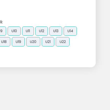
i:
U9
U10
U11
U12
U13
U14
U18
U19
U20
U21
U22