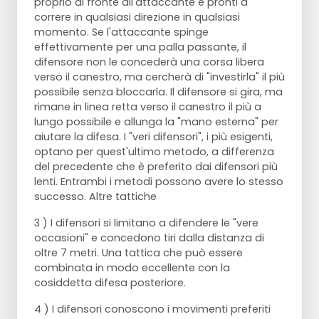
proprio di fronte all'attaccante e pronti a
correre in qualsiasi direzione in qualsiasi
momento. Se l'attaccante spinge
effettivamente per una palla passante, il
difensore non le concederà una corsa libera
verso il canestro, ma cercherà di "investirla" il più
possibile senza bloccarla. Il difensore si gira, ma
rimane in linea retta verso il canestro il più a
lungo possibile e allunga la "mano esterna" per
aiutare la difesa. I "veri difensori", i più esigenti,
optano per quest'ultimo metodo, a differenza
del precedente che è preferito dai difensori più
lenti. Entrambi i metodi possono avere lo stesso
successo. Altre tattiche
3 ) I difensori si limitano a difendere le "vere
occasioni" e concedono tiri dalla distanza di
oltre 7 metri. Una tattica che può essere
combinata in modo eccellente con la
cosiddetta difesa posteriore.
4 ) I difensori conoscono i movimenti preferiti