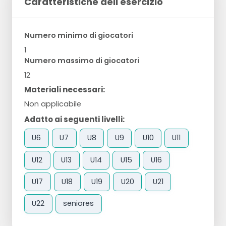
Caratteristiche dell'esercizio
Numero minimo di giocatori
1
Numero massimo di giocatori
12
Materiali necessari:
Non applicabile
Adatto ai seguenti livelli:
U6
U7
U8
U9
U10
U11
U12
U13
U14
U15
U16
U17
U18
U19
U20
U21
U22
seniores