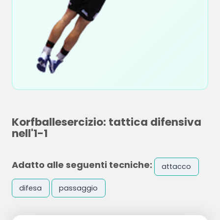
Korfballesercizio: tattica difensiva
nell'1-1
Adatto alle seguenti tecniche:
attacco
difesa
passaggio