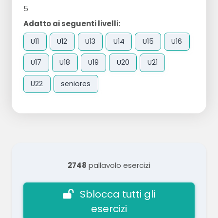
5
Adatto ai seguenti livelli:
U11
U12
U13
U14
U15
U16
U17
U18
U19
U20
U21
U22
seniores
2748
pallavolo esercizi
Sblocca tutti gli
esercizi