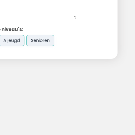
2
 niveau's:
A jeugd
Senioren