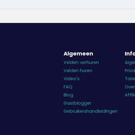
Algemeen
Inf
Velden verhuren
Alg
Velden huren
Priv
Video's
Tari
FAQ
Over
Blog
Affi
Gastblogger
Gebruikershandleidingen