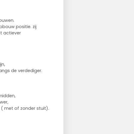
bouwen.
pbouw positie. zij
t actiever
jn,
angs de verdediger.
 midden,
wer,
 ( met of zonder stuit).