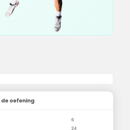
 de oefening
6
24