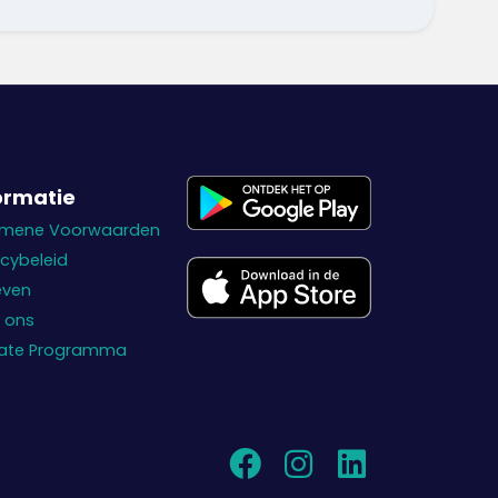
ormatie
emene Voorwaarden
acybeleid
even
 ons
liate Programma