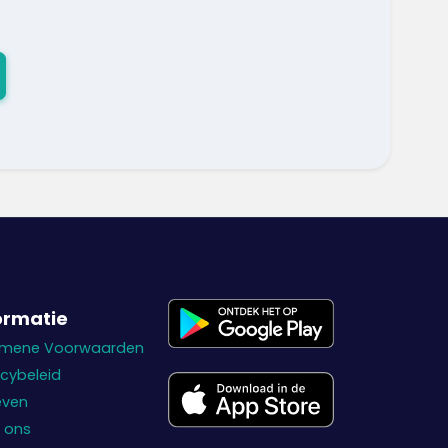
ormatie
emene Voorwaarden
acybeleid
even
 ons