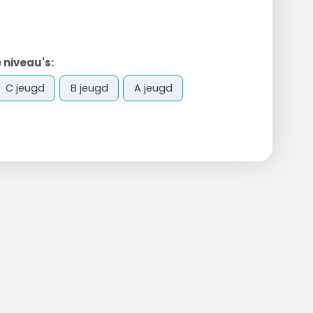
 niveau's:
C jeugd
B jeugd
A jeugd