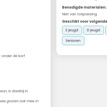
Benodigde materialen:
Niet van toepassing
Geschikt voor volgende
E jeugd
D jeugd
Senioren
t onder de korf
un, is daarbij in
twee gooien ook mee in