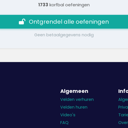
1733
korfbal oefeningen
Ontgrendel alle oefeningen
Geen betaalgegevens nodig
Algemeen
Inf
Velden verhuren
Alg
Velden huren
Priv
Video's
Tari
FAQ
Over