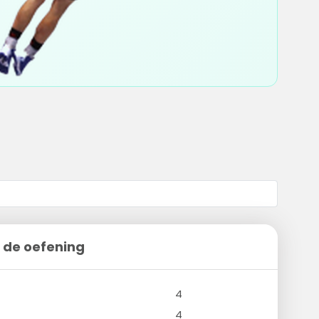
 de oefening
4
4