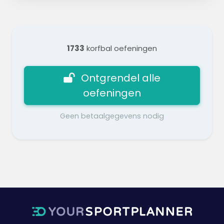
1733
korfbal oefeningen
Ontgrendel alle
oefeningen
Geen betaalgegevens nodig