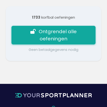
1733
korfbal oefeningen
Ontgrendel alle
oefeningen
Geen betaalgegevens nodig