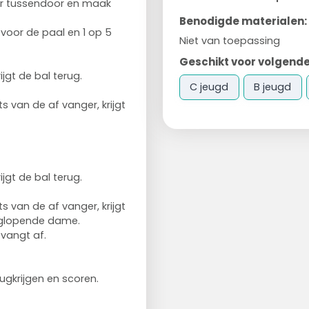
aar tussendoor en maak
Benodigde materialen:
r voor de paal en 1 op 5
Niet van toepassing
Geschikt voor volgende
jgt de bal terug.
C jeugd
B jeugd
 van de af vanger, krijgt
jgt de bal terug.
 van de af vanger, krijgt
eglopende dame.
vangt af.
ugkrijgen en scoren.