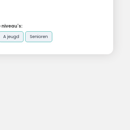
 niveau's:
A jeugd
Senioren