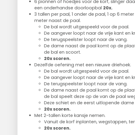
6 pionnen of hoedjes voor de korf, slinger d
een onderhandse doorloopbal
20x.
3 tallen per paal, 1 onder de paal, 1 op 6 mete
meter naast de paal.
De bal wordt uitgespeeld voor de paal.
De aangever loopt naar de vrije kant en kri
De terugspeelster loopt naar de vang.
De dame naast de paal komt op de plaats
de bal en scoort.
20x scoren.
Dezelfde oefening met een nieuwe driehoek.
De bal wordt uitgespeeld voor de paal.
De aangever loopt naar de vrije kant en kri
De terugspeelster loopt naar de vang.
De dame naast de paal komt op de plaats
de bal speelt deze op de van de paal w
Deze schiet en de eerst uitlopende dame 
20x scoren.
Met 2-tallen korte kansje nemen.
Vanuit de korf inplanten, wegstappen, ter
20x scoren.