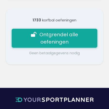
1733
korfbal oefeningen
Ontgrendel alle
oefeningen
Geen betaalgegevens nodig