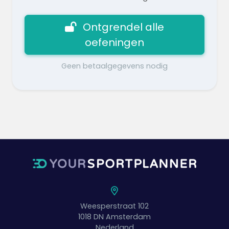
Ontgrendel alle
oefeningen
Geen betaalgegevens nodig
Weesperstraat 102
1018 DN
Amsterdam
Nederland