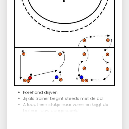
Forehand drijven
Jij als trainer begint steeds met de bal
A loopt een stukje naar voren en krijgt de
bal van jouw aangespeeld
A drijft een heel rondje langs de pionnen
Laag zitten bij aannemen en rechterhand
laag