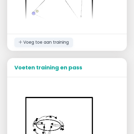
Voeg toe aan training
Opstelling
Spelers staan in een rij zonder bal.
Voeten training en pass
In het veld staan drie spelers bij het net op
posities 4, 3 en 2, elk met een bal.
Uitvoering
De spelers aan het net gooien om de beurt
een bal in het veld.
De werkende speler moet de bal passen.
De ballen worden eerst lang achterin het
veld gegooid, daarna kort bij het net en
tenslotte nog een lange bal achterin.
De speler passt elke bal en sluit achteraan