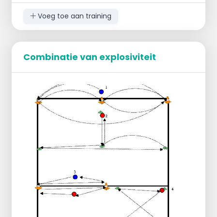
Voeg toe aan training
De speler springt over het hekje en springt
daarna met 1 been in de hoepel en terug
Combinatie van explosiviteit
voor het volgende hekje, zo door tot het
einde
Je springt zijwaarts over het hekje en
springt daarna met 1 been in de 2 hoepels.
Ben je bij het buitenste hoepel dan spring je
over de hoepel terug naast het hekje.
Je springt over het ene hekje zijwaarts en
terug met 1 grote stap spring je naar het
ander hekje en spring je er terug over en
weer terug en dan sprint je naar de pion.
daarna over de ladder.