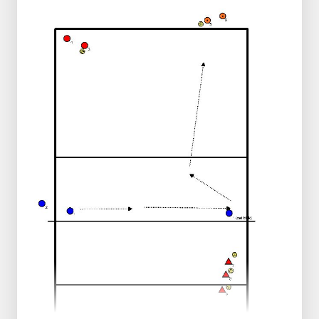
1 SV aan de
zijde voor de aanval
1e speler
blauw
heeft
geen
bal de rest wel
1e speler
blauw
sprint om de pion, krijgt dan
een van va de 2e spelers aangegooid -->
pass naar de andere zijde - rode
verdediger
Rode verdediger geeft pass naar SV
SV geeft setup een aanval op 52
ROTATIE
Blauwe passer --> wachtkamer rood
Aanvaller haalt zelf de bal en sluit achter
rijtje van blauw aan