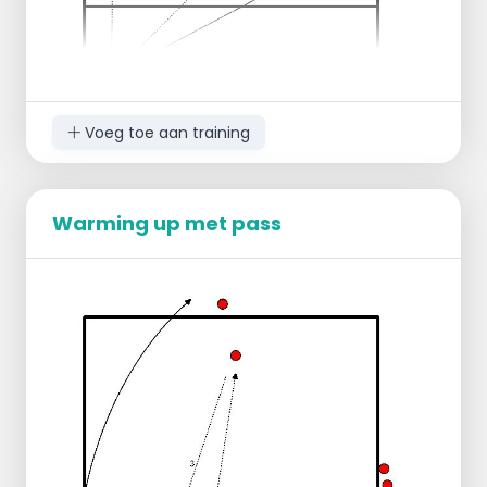
Voeg toe aan training
Warming up met pass
TR staat aan de andere zijde van het net.
Spelers staan in 1 rij achterelkaar -positie 6-.
TR gooit op tempo ballen aan en de spelers
passen deze naar 2/3 -afvanger-.
Als er voldoende spelers zijn dan één of 2
aangever-s- Deze geven de bal aan de
trainer en sluiten dan aan bij de passers.
Afvanger bal in ballenbak --> wordt
aangever.
Nieuwe afvanger -uit wachtkamer erin-.