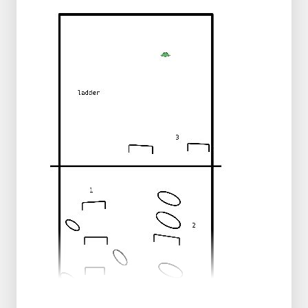
Speler 1 brengt vanaf de achterlijn de bal
terug naar de basis en geeft deze aan
speler 2.
Deze rent vervolgens met bal naar pion 2 en
legt de bal daar neer en rent terug naar de
basis.
Speler 1 haast zich daarna naar de 2e pion
om daar de bal op te halen en door te
geven aan speler 2 die de bal vervolgens
naar de 3e pion brengt.
Daarna terug van pion 3 naar pion 2, naar
pion 1.