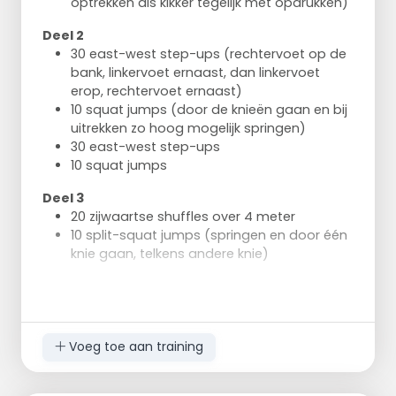
optrekken als kikker tegelijk met opdrukken)
Deel 2
30 east-west step-ups (rechtervoet op de
bank, linkervoet ernaast, dan linkervoet
erop, rechtervoet ernaast)
10 squat jumps (door de knieën gaan en bij
uitrekken zo hoog mogelijk springen)
30 east-west step-ups
10 squat jumps
Deel 3
20 zijwaartse shuffles over 4 meter
10 split-squat jumps (springen en door één
knie gaan, telkens andere knie)
Deel 4
20 voor- en achterwaartse sprints over 4
meter
10 squat jumps
Voeg toe aan training
Uitvoering
Na elk deel kort even rust en weer