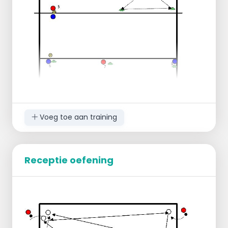
Voeg toe aan training
Receptie oefening
Meerdere oefeningen met doordraaisysteem.
Iedereen doet elke oefening 30" aan 75%
dan 45" aan 100%.
Oefening 1: zijwaartse bijtrekpas naar linkse