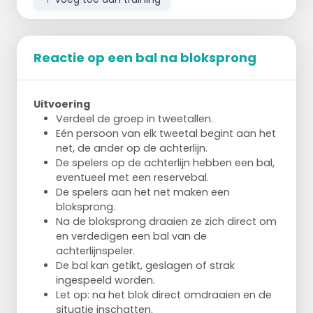
Oefening 2: De afstand tussen de
achterlijn en de middenlijn drie keer
lopen
Reactie op een bal na bloksprong
Oefening 3: 5 keer op verschillende
plaatsen/posities blokkeren
Oefening 4: 1 schuifduik richting de
middenlijn, nog een schuifduik richting
Uitvoering
de achterlijn
Verdeel de groep in tweetallen.
Het team dat als eerste de code kraakt,
Eén persoon van elk tweetal begint aan het
wint.
net, de ander op de achterlijn.
De spelers op de achterlijn hebben een bal,
eventueel met een reservebal.
De spelers aan het net maken een
bloksprong.
Na de bloksprong draaien ze zich direct om
en verdedigen een bal van de
achterlijnspeler.
De bal kan getikt, geslagen of strak
ingespeeld worden.
Let op: na het blok direct omdraaien en de
situatie inschatten.