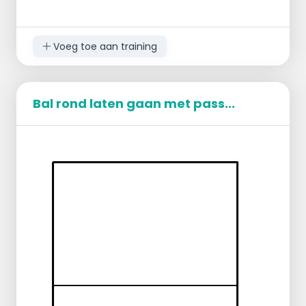
Voeg toe aan training
Bal rond laten gaan met pass...
Blok verdedigen met duik
- 1 blokkeert eerst op midden en dan op
linksvoor. Hier krijgt hij een bal aangespeeld van
speler 7, 8 en 9.
- Na blok omdraaien en verdedigt aanval van 3
terug.
- Daarna verdedigt
in duik
korte bal van 5.
- 2 is de volgende
Blokkeerder moet de bal binnen de lijnen
houden !!!!
Doordraaien: