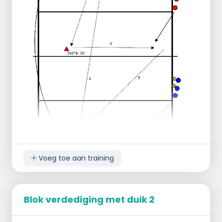
Passer --> uit wachtkamer afvanger.
Op tempo!
Voeg toe aan training
Blok verdediging met duik 2
Verdeel de groep in tweeën.