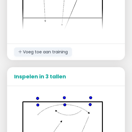
aanval vanuit positie 2
Bal wordt ingegooid vanuit positie 3 naar
diep op 1. De werkende speler doet snelle
verplaatsing om diepe bal uit te halen.
Korte bal wordt diep gespeeld op positie 5.
Aanval vanuit positie 4. De werkende speler
doet verplaatsing naar 3 meter lijn en
verdedigt.
Voeg toe aan training
Korte diepe bal op positie 1.
Herhaling:
3 maal intensief.
Inspelen in 3 tallen
Hierna doorschuiven tot elke speler aan de
beurt is geweest.
Verdeel de groep in 3-tallen
1e groep aan 1 zijde van het net op de
achterlijn
2e groep andere zijde op positie 1-5-6
3e groep wachtkamer
OEFENING: