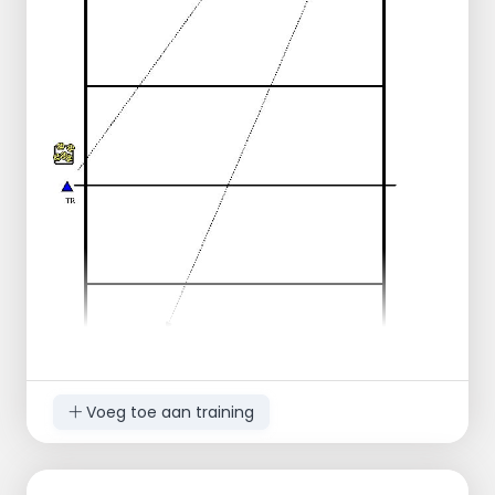
1e groep serveert
3x
op dezelfde groep
2e groep verdedigt, moet in drieën, deze
ballen en valt aan. Alle posities mogen.
3e groep wachtkamer
ROTATIE
1e groep --> naar de wachtkamer
2e groep --> serveren
3e groep --> verdedigen/aanvallen
Voeg toe aan training