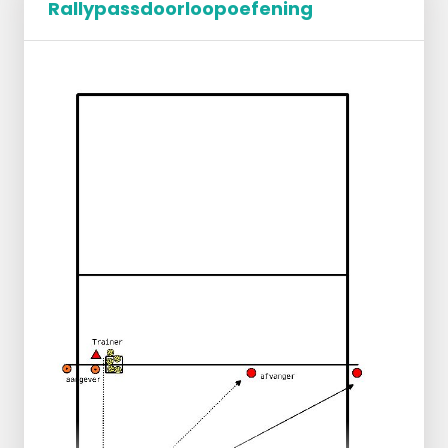
Rallypassdoorloopoefening
1x 3-tal op achterlijn 1 zijde van het veld
1x 3-tal op achterlijn andere zijde van het
veld
1x 3-tal --> wachtkamer
TR --> geeft klap op de bal, beide 3-tallen
lopen naar het net en TR gooit de bal in het
veld waar
ook de wachtkamer spelers
staan.
Bal wordt verdedigd, moet in drieën, en dan
over het net
Dit 3-tal gaat gelijk door naar de kant waar
de bal is heen gespeeld als wachtkamer
Gelijk komt wachtkamer 3-tal in het veld.
3-tal andere zijde speelt ook de bal in
drieën en over het net, loopt ook door naar
de andere kant achter de bal aan naar
wachtkamer.