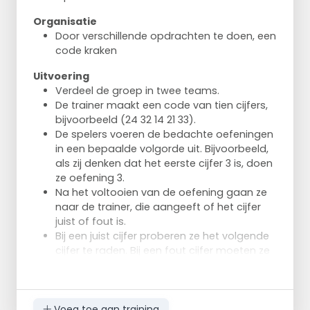
Organisatie
Door verschillende opdrachten te doen, een
code kraken
Uitvoering
Verdeel de groep in twee teams.
De trainer maakt een code van tien cijfers,
bijvoorbeeld (24 32 14 21 33).
De spelers voeren de bedachte oefeningen
in een bepaalde volgorde uit. Bijvoorbeeld,
als zij denken dat het eerste cijfer 3 is, doen
ze oefening 3.
Na het voltooien van de oefening gaan ze
naar de trainer, die aangeeft of het cijfer
juist of fout is.
Bij een juist cijfer proberen ze het volgende
cijfer te raden. Bij een fout cijfer moeten ze
een andere oefening doen, bijvoorbeeld
oefening 4, om het juiste cijfer te raden.
Voorbeeld oefeningen:
Oefening 1: 5 keer opdrukken
Voeg toe aan training