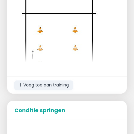
Laatste pass komt vanaf P6 , op een
'geslagen' bal
Ga net zolang door tot er een 6e goede
pass is.
Overige speler:
Bal steeds aan trainer geven en gelijk naar
de setter plek om af te vangen.
Bal niet goed, snel halen en in de rij
aansluiten.
Voeg toe aan training
3 pionnen achter elkaar.
Groepjes van twee spelers.
Conditie springen
Doel is om de bal per pion verder te
brengen.
Op pion 1 ligt een bal.