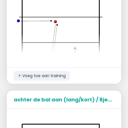
- 1 na verdediging korte bal --> sluit achter 6
aan
- 3 naar blokkering --> sluit achter 2 aan
- 5 na geven van de korte bal --> sluit achter 4
aan
Voeg toe aan training
achter de bal aan (lang/kort) / 8je...
Groep is tweeën verdelen
Speler met een paar ballen bij de paal
1 SV bij het net welke de bal steeds
verdeeld