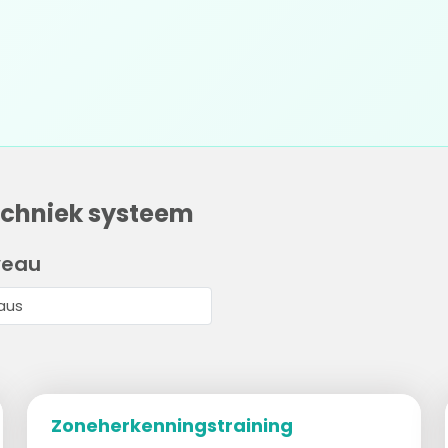
echniek systeem
veau
Zoneherkenningstraining