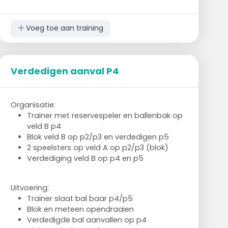
Afspreken wie de blokdekking doet. Mijn
voorkeur positie 1. De persoon die er het
Voeg toe aan training
dichtste bij staat, uiteraard moeten 6, 5 en
4 veld verdedigen.
Na 5 ballen rotatie. Variatie een 2de en/of 3de
Verdedigen aanval P4
bal kan er volgen.
Als er nog tijd is, blok op midden, en/of blok op
4. Let op: blokdekking.
Organisatie:
Trainer met reservespeler en ballenbak op
4 tegen 3 of 4 tegen 4.
veld B p4
Voluit, hoeft geen vaste setter. Trainer begint
Blok veld B op p2/p3 en verdedigen p5
de rally.
2 speelsters op veld A op p2/p3 (blok)
Verdediging veld B op p4 en p5
Uitvoering:
Trainer slaat bal baar p4/p5
Blok en meteen opendraaien
Verdedigde bal aanvallen op p4