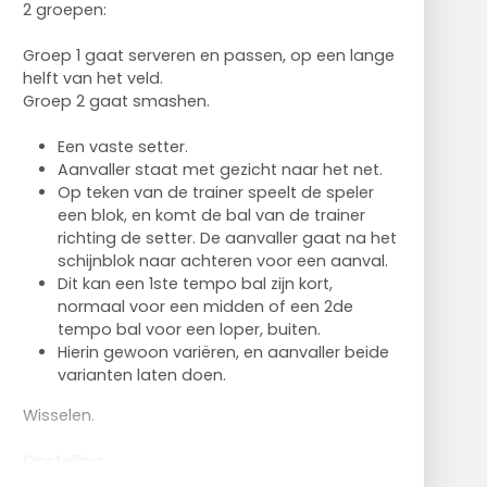
2 groepen:
Groep 1 gaat serveren en passen, op een lange
helft van het veld.
Groep 2 gaat smashen.
Een vaste setter.
Aanvaller staat met gezicht naar het net.
Op teken van de trainer speelt de speler
een blok, en komt de bal van de trainer
richting de setter. De aanvaller gaat na het
schijnblok naar achteren voor een aanval.
Dit kan een 1ste tempo bal zijn kort,
normaal voor een midden of een 2de
tempo bal voor een loper, buiten.
Hierin gewoon variëren, en aanvaller beide
varianten laten doen.
Wisselen.
Opstelling:
Blok op 2. (korf) Midvoor (Setter) en 2.