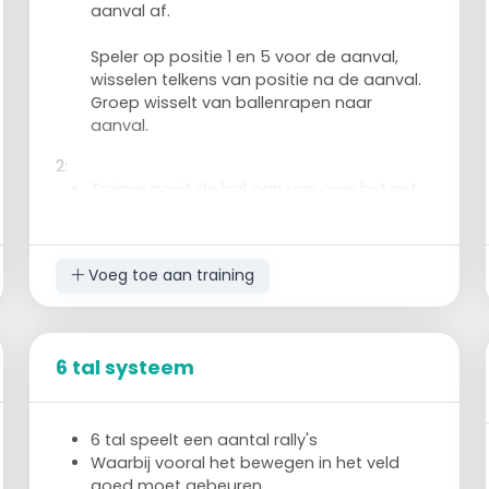
aanval af.
Speler op positie 1 en 5 voor de aanval,
wisselen telkens van positie na de aanval.
Groep wisselt van ballenrapen naar
aanval.
2:
Trainer gooit de bal aan van over het net.
Passer op positie 5 geeft een pass naar
SV
En vervolg is hetzelfde als de vorige
Voeg toe aan training
oefening:
Spelverdeler speelt bal 1, bovenhands
naar voren positie 4
Speler komt vanaf positie 5 en rond
6 tal systeem
de aanval af.
SV speelt bal 2, BH naar achteren
positie 2.
6 tal speelt een aantal rally's
Speler komt vanaf positie 1 en rond de
Waarbij vooral het bewegen in het veld
aanval af.
goed moet gebeuren