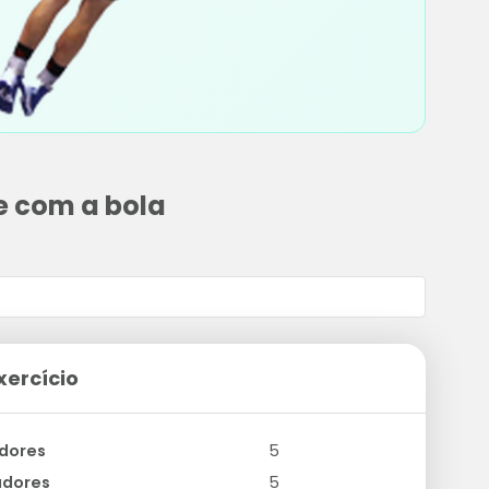
e com a bola
xercício
dores
5
adores
5