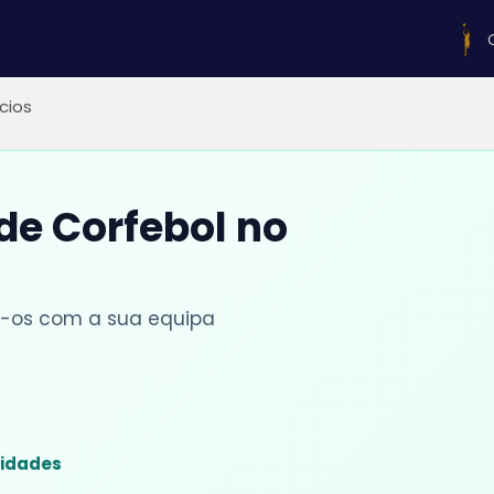
ícios
 de Corfebol no
lhe-os com a sua equipa
sidades