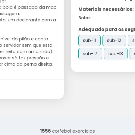
or.
s a bola é passada da mão
Materiais necessários:
passagem.
Bolas
sto, um declarante com a
Adequado para os segui
nível do pilão e conta
sub-11
sub-12
s
 servidor sem que esta
ser feito com uma mão).
sub-17
sub-18
ensor só faz pressão e
 cima da perna direita.
1556
corfebol exercícios