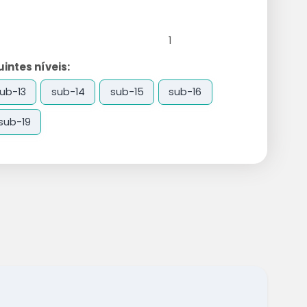
1
ntes níveis:
ub-13
sub-14
sub-15
sub-16
sub-19