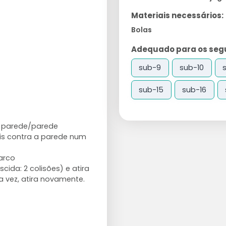
Materiais necessários:
Bolas
Adequado para os segui
sub-9
sub-10
sub-15
sub-16
a parede/parede
nis contra a parede num
arco
cida: 2 colisões) e atira
a vez, atira novamente.