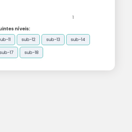
1
ntes níveis:
sub-11
sub-12
sub-13
sub-14
sub-17
sub-18