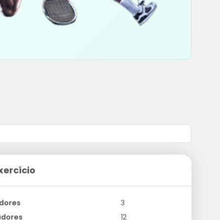
xercício
dores
3
adores
12