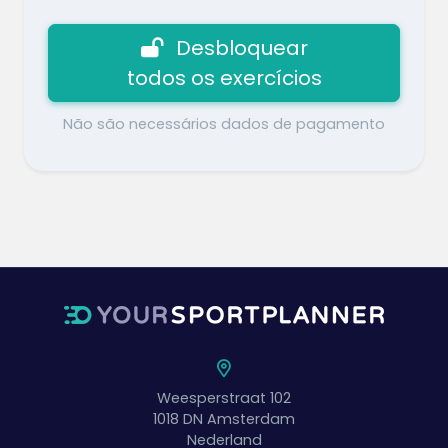
Desbloquear
todos os exercícios
Não são necessários dados de pagamento
Weesperstraat 102
1018 DN
Amsterdam
Nederland