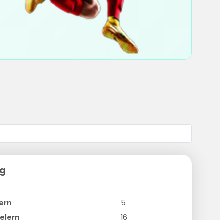
ng
ern
5
elern
16