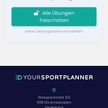
Alle Übungen
freischalten
Keine Zahlungsdaten erforderlich
Weesperstraat 102
1018 DN
Amsterdam
Nederland