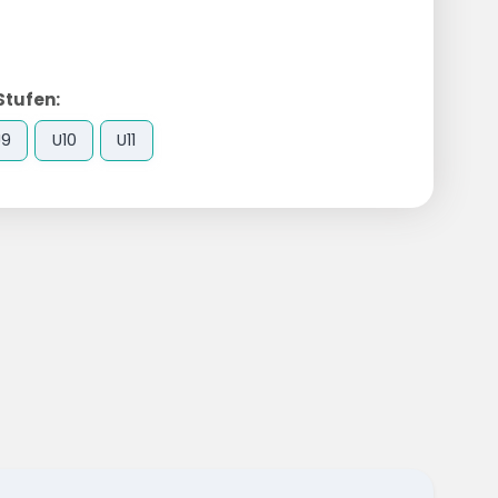
Stufen:
U9
U10
U11