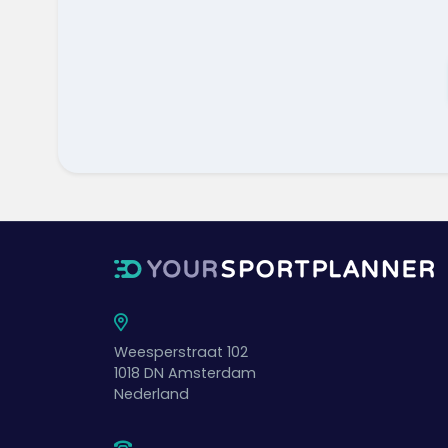
Weesperstraat 102
1018 DN
Amsterdam
Nederland