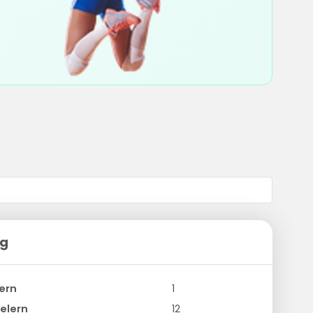
ng
ern
1
elern
12