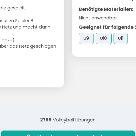
etz gespielt.
Benötigte Materialien:
Nicht anwendbar
st zu Spieler B.
Geeignet für folgende 
das Netz und macht dann
U9
U10
U11
e dazu)
 über das Netz geschlagen
2785
Volleyball Übungen