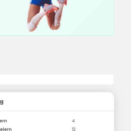
ng
ern
4
elern
12