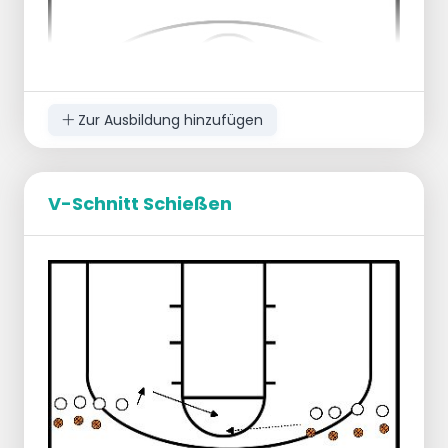
Zur Ausbildung hinzufügen
V-Schnitt Schießen
1 Ball pro 2 Spieler.
1 Spieler an der Grundlinie
1 Spieler an der Freiwurflinie mit Ball.
Der Spieler an der Grundlinie läuft zum
anderen Spieler und erhält einen Pass.
Landen, Überkreuzschritt, 3 Dribblings,
Sprungstopp, Drehung.
Pass zum nächsten Spieler.
Über die gesamte Länge des Spielfelds.
Variationen: