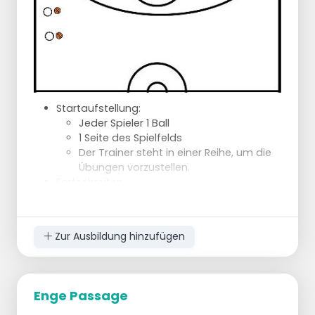
* Nachdem diese Übung bis zu Option 3
aufgebaut wurde, müssen die Spieler
aufmerksam sein, denn es kann immer einen
Pass oder einen Kampf um den Abpraller geben.
* Es wird nicht gedribbelt
* Die Rotation erfolgt gegen den Uhrzeigersinn
Startaufstellung:
Jeder Spieler 1 Ball
1 Seite des Spielfelds
Der Trainer steht in einer Reihe, um die
Übungen vorzustellen.
Fortschreiten:
Jede Übung dauert 30 Sekunden und
wird sowohl mit der rechten als auch
mit der linken Hand ausgeführt.
Zur Ausbildung hinzufügen
Den Ball um den Körper herum spielen,
ohne zu dribbeln
Die Beine sind gespreizt, wir halten den
Ball zwischen den Beinen, eine Hand
Enge Passage
vorne und eine hinten, wir lassen den
Ball los und wechseln schnell die Hand.