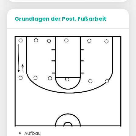
Grundlagen der Post, Fußarbeit
Aufbau:
Halbe Spieler Grundlinie
Halbe Spieler im Halbfeld
1 Spieler beginnt an der Bande
Startspieler wirft den Ball gegen das Brett
und holt sich den Rebound
Kinn den Ball
Drehung und Dribbling in Richtung Mittellinie
Auslaufpass zum Spieler an der Mittellinie
Spieler an der Mittellinie macht einen Lay-up
Dribbling zurück zur Grundlinie
Variationen:
Mit Verteidiger auf der anderen Seite
des Feldes
Aufbau: