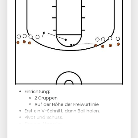
Die anderen Spieler sind Angreifer
Die Angreifer versuchen, an den 5
Verteidigern vorbeizukommen.
Die Angreifer benutzen Täuschungen und
Handwechsel
Die Verteidiger versuchen, die Angreifer
ohne Fehler zu stoppen.
Die Verteidiger dürfen nicht aus ihrer Box
herauskommen.
Nach dem letzten Verteidiger macht der
Angreifer einen Lay-up.
Optional kann das Spiel auch in 2 Teams
gespielt werden
Die Teams können sich abwechseln und
Einrichtung:
versuchen, innerhalb einer bestimmten Zeit
2 Gruppen
so viele erfolgreiche Korbleger wie möglich
Auf der Höhe der Freiwurflinie
zu erzielen.
Erst ein V-Schnitt, dann Ball holen.
Pivot und Schuss.
Eigener Abpraller.
Anschluss auf der anderen Seite.
Achte darauf, mit dem rechten Fuß zu