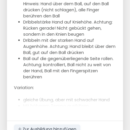
Hinweis: Hand über dem Ball, auf den Ball
Sobald ein Pass möglich ist, übergibt
drücken (nicht schlagen), alle Finger
Spieler 2 den Ball an Spieler 3
berühren den Ball
Spieler 2 übernimmt den Ball von Spieler
Dribbelstärke Hand auf Kniehöhe. Achtung:
3
Rücken gerade! Nicht gebückt gehen,
Spieler 3 dribbelt in Richtung Kegel b und
sondern in den Knien beugen
übergibt den Ball an Spieler 4, sobald dies
Dribbeln mit der starken Hand auf
möglich ist.
Augenhöhe. Achtung: Hand bleibt über dem
Spieler 4 fordert den Ball unter dem Tor
Ball, gut auf den Ball drücken
und schließt ab.
Ball auf die gegenüberliegende Seite rollen.
Spieler 3 nimmt den Platz von Spieler 4
Achtung: kontrolliert, Ball nicht zu weit von
ein
der Hand, Ball mit den Fingerspitzen
Spieler 4 geht an der Seitenlinie entlang
berühren
zur Linie von Spieler 1 und dribbelt im
Slalom an den Hütchen vorbei
Variation:
gleiche Übung, aber mit schwacher Hand
Mit höherem Tempo ausführen
Zur Ausbildung hinzufügen