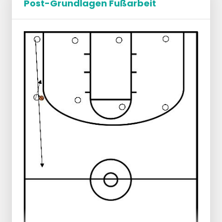
Post-Grundlagen Fußarbeit
1 Ball pro 2 Spieler.
1 Spieler an der Grundlinie
1 Spieler an der Freiwurflinie mit Ball.
Der Spieler an der Grundlinie läuft zum
anderen Spieler und erhält einen Pass.
Landen, Überkreuzschritt, 3 Dribblings,
Sprungstopp, Drehung.
Pass zum nächsten Spieler.
Über die gesamte Länge des Spielfelds.
Variationen:
Fangen, Drehen, Pivot rückwärts - Ferse
hoch beim Pivot -
Vorderer Stopp, halber Drehpunkt,
Drehpunkt vorwärts.
Sprung und Drehung in der Luft, Drehung
und Gesicht.