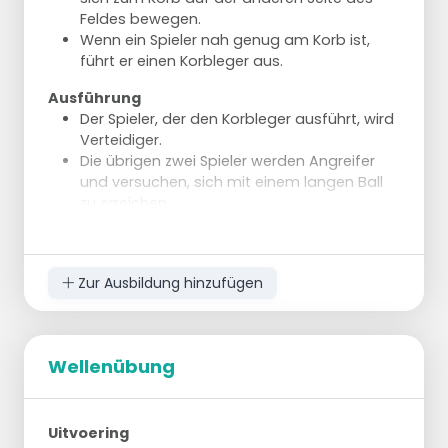
Feldes bewegen.
Wenn ein Spieler nah genug am Korb ist,
führt er einen Korbleger aus.
Ausführung
Der Spieler, der den Korbleger ausführt, wird
Verteidiger.
Die übrigen zwei Spieler werden Angreifer
und versuchen, sich mit einem langen Ball
zu erreichen.
Der Verteidiger versucht zu verhindern, dass
die Angreifer punkten.
Wenn die Angreifer nicht punkten, müssen
Zur Ausbildung hinzufügen
sie fünf Liegestütze machen.
Ziel
Das Ziel des Verteidigers ist es, zu
Wellenübung
verhindern, dass die Angreifer punkten.
Uitvoering