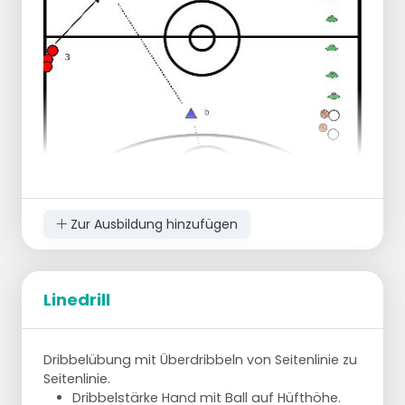
Zur Ausbildung hinzufügen
Linedrill
Spieler 1 mit Ball gibt den Ball an Spieler 2 ab
und
Dribbelübung mit Überdribbeln von Seitenlinie zu
Übernimmt von Spieler 2
Seitenlinie.
Spieler 2 dribbelt in Richtung Kegel a
Dribbelstärke Hand mit Ball auf Hüfthöhe.
Spieler 3 läuft auf Kegel a zu