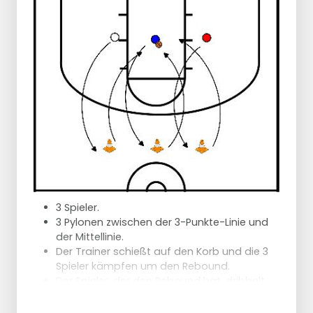
zueinander (springen und tippen wie bei
einem Tip-In) und schließen sich hinten der
anderen Reihe an
Auf Signal des Trainers läuft die
Mannschaft, die in diesem Moment den Ball
hat, einen schnellen Angriff auf den
anderen Korb
Das andere Team verteidigt
Bei ungerader Anzahl greift das größere
Team immer an und es entsteht
automatisch eine Überzahlsituation
3 Spieler.
3 Pylonen zwischen der 3-Punkte-Linie und
der Mittellinie.
Der Trainer schießt auf den Korb und die 3
Spieler kämpfen um den Rebound.
Der Spieler, der den Rebound hat, dribbelt
um die mittlere Pylone herum und geht
zurück zum Brett, um zu vollenden.