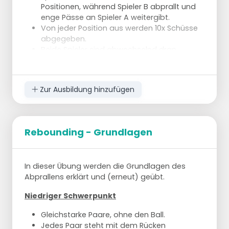
Positionen, während Spieler B abprallt und
enge Pässe an Spieler A weitergibt.
Von jeder Position aus werden 10x Schüsse
abgegeben.
Beide Spieler sind abwechselnd dran.
Sie haben ca. 20 Minuten Zeit, um beide
Schüsse abzugeben, andernfalls gibt es
einen Selbstmordschuss.
Zur Ausbildung hinzufügen
Das Ziel dieser Übung ist es, sich
ausschließlich auf Ihre Form zu
konzentrieren.
Rebounding - Grundlagen
Am Ende der Übung wird gefragt, wer von
beiden die meisten Punkte erzielt hat.
Der unterlegene Spieler führt einen
Selbstmordschuss aus, sollte das Ergebnis
In dieser Übung werden die Grundlagen des
vergessen werden, führen beide Spieler einen
Abprallens erklärt und (erneut) geübt.
Selbstmordschuss aus.
Niedriger Schwerpunkt
Gleichstarke Paare, ohne den Ball.
Jedes Paar steht mit dem Rücken