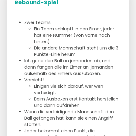
Rebound-Spiel
Übung
Zwei Teams
Dasselbe Paar auf der Grundlinie, etwa
Ein Team schlüpft in den Eimer, jeder
einen Meter voneinander entfernt.
hat eine Nummer (von vorne nach
Der Trainer ruft nach links oder rechts.
hinten)
Die Angreifer gehen dann in aller Ruhe ein
Die andere Mannschaft steht um die 3-
paar Schritte auf den Verteidiger zu.
Punkte-Linie herum
Der Verteidiger führt Schritte aus.
Ich gebe den Ball an jemanden ab, und
HINWEIS: Der Angreifer muss bei dieser
dann fangen alle im Eimer an, jemanden
Übung langsam gehen!
außerhalb des Eimers auszuboxen.
Nach ein paar Würfen drehen sich Angreifer
Vorsicht!
und Verteidiger um.
Einigen Sie sich darauf, wer wen
verteidigt.
Beim Ausboxen erst Kontakt herstellen
Form des Spiels
und dann aufdrehen
Wenn die verteidigende Mannschaft den
Dasselbe Paar, um den Mittelkreis herum.
Ball gefangen hat, kann sie einen Angriff
(Verteidiger an der Kreislinie, 1 Ball in der
starten.
Mitte)
Jeder bekommt einen Punkt, die
Wenn der Trainer "GO" sagt, versuchen die