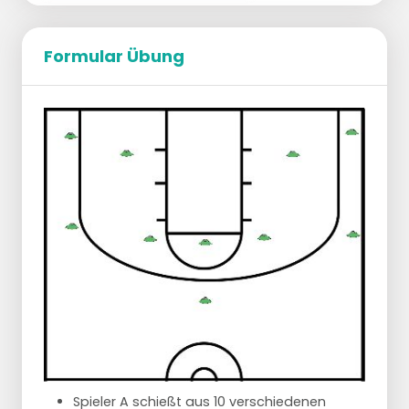
Team Blau sorgt für einen guten Abschluss
Team Rot und Blau kämpfen um den
Rebound
Formular Übung
Nach dem Rebound gibt es eine 2 gegen 2
Situation und das Spiel geht weiter, bis es
einen Punkt gibt.
Erklären Sie im Voraus, was ein guter
Abschluss bedeutet.
Verteilen Sie die Spieler in einer großen
Gruppe auf mehrere Körbe.
Spieler A schießt aus 10 verschiedenen