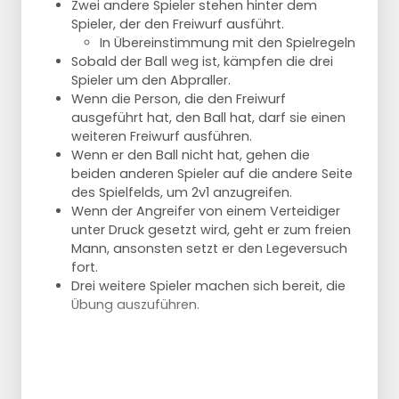
Zwei andere Spieler stehen hinter dem
den anderen Bauern herum
Spieler, der den Freiwurf ausführt.
der Passgeber sprintet zum Mittelkreis, steht
In Übereinstimmung mit den Spielregeln
dort aber mit einem Fuß und geht dann zur
Sobald der Ball weg ist, kämpfen die drei
Verteidigung
Spieler um den Abpraller.
Angreifer haben 1 Torversuch und maximal
Wenn die Person, die den Freiwurf
2 Pässe
ausgeführt hat, den Ball hat, darf sie einen
der Angreifer, der verfehlt, wird zum
weiteren Freiwurf ausführen.
Verteidiger
Wenn er den Ball nicht hat, gehen die
beiden anderen Spieler auf die andere Seite
des Spielfelds, um 2v1 anzugreifen.
Unterrichtspunkte
Wenn der Angreifer von einem Verteidiger
unter Druck gesetzt wird, geht er zum freien
der Verteidiger KEINE unsportlichen Fehler
Mann, ansonsten setzt er den Legeversuch
begeht
fort.
der Verteidiger greift an oder drängt den
Drei weitere Spieler machen sich bereit, die
Dribbler an den Rand des Spielfelds
Übung auszuführen.