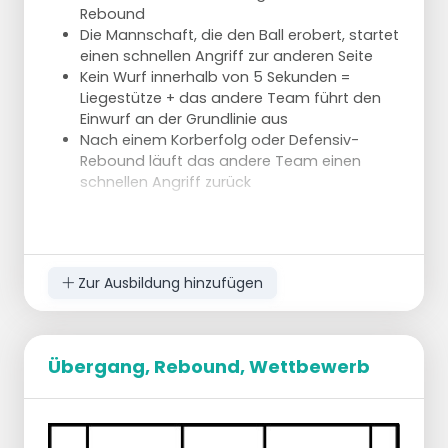
Rebound
Die Mannschaft, die den Ball erobert, startet
einen schnellen Angriff zur anderen Seite
Kein Wurf innerhalb von 5 Sekunden =
Liegestütze + das andere Team führt den
Einwurf an der Grundlinie aus
Nach einem Korberfolg oder Defensiv-
Rebound läuft das andere Team einen
schnellen Angriff zurück
Ausführung
Outlet-Position und -Pass
Flügelspieler auf der anderen Seite startet
mit voller Geschwindigkeit
Zur Ausbildung hinzufügen
Ausführung mit Höchstgeschwindigkeit
Nach Korberfolg sofort mit Überkopfpass
einnehmen
Übergang, Rebound, Wettbewerb
Variation
Zwei Mannschaften abwechselnd in 2
Reihen aufgestellt
Spieler tippen den Ball über das Brett