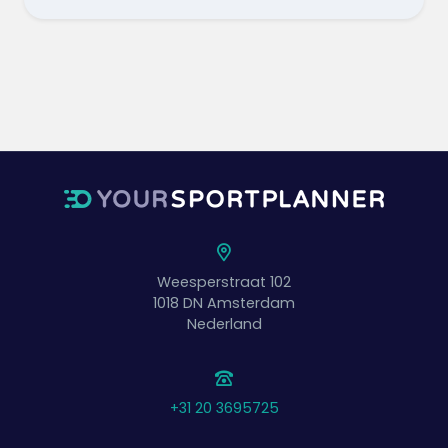
Lehrpunkte
:
Auslassposition und Pass
Flieger auf der anderen Seite mit voller
Geschwindigkeit weg
mit Höchstgeschwindigkeit ausführen
nach einem Treffer sofort mit einem
Steilpass die Führung übernehmen
Variation
:
zwei Seiten abwechselnd in 2 Reihen
Weesperstraat 102
Die Spieler tippen sich gegenseitig den Ball
1018 DN
Amsterdam
über das Brett zu (hüpfend und tippend wie
Nederland
bei einem Tip-In)
und verbinden Sie die andere Reihe auf der
Rückseite.
Auf das Signal des Trainers macht die Seite,
+31 20 3695725
die den Ball in diesem Moment fängt, eine
Pause.