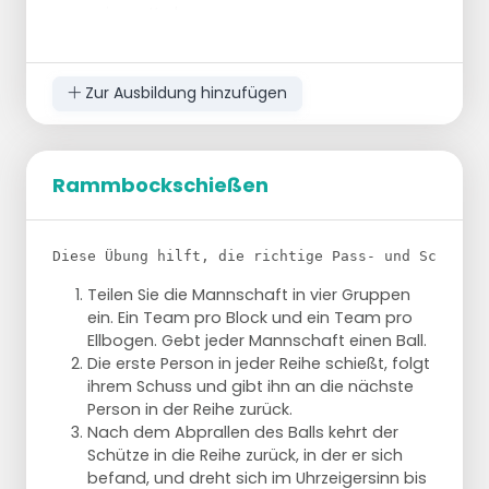
-einem Korb
-2 Kegel
Voraussetzungen:
Zur Ausbildung hinzufügen
Die Spieler müssen in der Lage sein, zu dribbeln
und einen Aufschlag zu machen.
Ziel:
Rammbockschießen
Eine Überführung in einer 2-Mann-Pause
beenden
Diese Übung hilft, die richtige Pass- und Schusste
Bahnbetriebswerkskarte
Zuglauflinie Flyer
Teilen Sie die Mannschaft in vier Gruppen
ein. Ein Team pro Block und ein Team pro
Organisation:
Ellbogen. Gebt jeder Mannschaft einen Ball.
Die erste Person in jeder Reihe schießt, folgt
ihrem Schuss und gibt ihn an die nächste
Person in der Reihe zurück.
Nach dem Abprallen des Balls kehrt der
Schütze in die Reihe zurück, in der er sich
befand, und dreht sich im Uhrzeigersinn bis