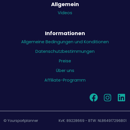
in den anderen Korb
Allgemein
die andere Mannschaft verteidigt
Videos
(bei einer ungeraden Anzahl von
Mannschaften greift immer die größte
Mannschaft an und es kommt automatisch
Informationen
zu einer Verlängerung)
Allgemeine Bedingungen und Konditionen
Datenschutzbestimmungen
Preise
Über uns
Affiliate-Programm
© Yoursportplanner
KvK: 89228669 - BTW: NL864917296B01