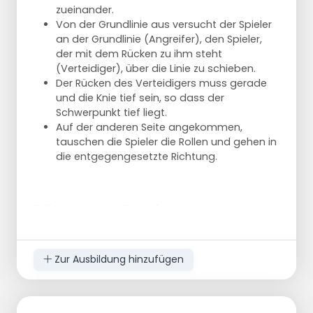
zueinander.
Von der Grundlinie aus versucht der Spieler
an der Grundlinie (Angreifer), den Spieler,
der mit dem Rücken zu ihm steht
(Verteidiger), über die Linie zu schieben.
Der Rücken des Verteidigers muss gerade
und die Knie tief sein, so dass der
Schwerpunkt tief liegt.
Auf der anderen Seite angekommen,
tauschen die Spieler die Rollen und gehen in
die entgegengesetzte Richtung.
Erläuterung der Grundbewegungen
Achten Sie darauf, wohin der Angreifer geht.
Kontakt mit Hand/Arm herstellen.
Zur Ausbildung hinzufügen
Drehen Sie sich so, dass Sie dem Gegner
den Rücken zuwenden.
Box aus!