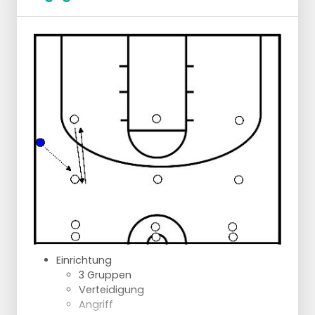
Einrichtung:
Alle an der Grundlinie
1 Gruppe an der Freiwurflinie mit Ball
1 Gruppe in der Nähe der Seitenlinie
Die Spieler geben sich gegenseitig 3 Pässe
Wichtig ist, dass sie in einer geraden Linie
laufen.
Nach dem letzten Pass spielen wir 1 gegen 1
um die Mittellinie
Die Verteidigung macht die Mitte zu und
drängt den Angreifer an die Seitenlinie.
Variante:
1 zusätzlicher Verteidiger unter dem
Eimer
Der zusätzliche Verteidiger darf nur
helfen, wenn der Angreifer zur
Grundlinie geht.
Einrichtung
Wenn der Angreifer in die Mitte geht,
3 Gruppen
gibt es keine Hilfe.
Verteidigung
Dies soll den Spieler zwingen, nicht in
Angriff
die Mitte zu gehen.