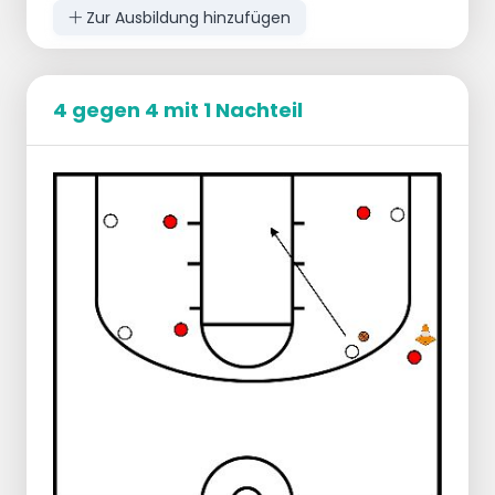
Zur Ausbildung hinzufügen
4 gegen 4 mit 1 Nachteil
Grundlegende Aufstellung:
2 Abwehrspieler auf jeder Seite des
Spielfeldes
2 Spieler auf jeder Seite des Spielfelds in
Höhe der Verlängerung des
Freiwurfquadrats
3 Spieler im Angriff
Spielverlauf:
3 Spieler spielen 3 gegen 2
Der Abpraller gibt einen Pass zu einem
Spieler an der Seite des Spielfelds.
Der Abpraller schließt sich dem Angriff
auf der anderen Seite des Spielfelds an.
Fortschreiten:
NACH
Regression: