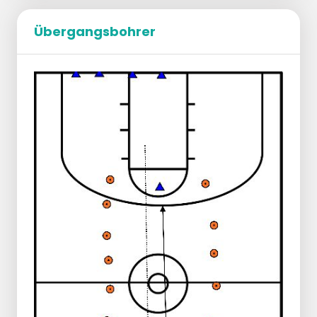
Übergangsbohrer
Die Spieler stellen sich in 5 Reihen auf.
5-Mann-Welle zur am weitesten entfernten
Freiwurflinie.
Der Spieler an der Freiwurflinie legt den Ball
hin und verteidigt mit dem Spieler, der den
Ball zuletzt berührt hat.
3 auf 2 mit Angriff auf den Korb.
Nette Variante ist, dass sie innerhalb von 7 Mal 5
Punkte erzielen müssen -> sonst Liegestütze
oder Selbstmordläufe Achtung
: Kommunikation und schnelles Umschalten auf
Angriff ist wichtig!