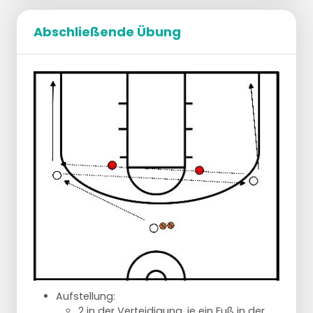
Abschließende Übung
Startaufstellung:
Ihr bildet zu zweit ein Team.
Jedes Team hat 1 Ball
Maximal 2 Teams pro Tor
Spielverlauf:
Spiel 1 gegen 1
Die Verteidigung gibt den Ball an den
Angriff weiter; auf Höhe der Drei-
Punkte-Linie
Jedes Team wechselt sich ab, damit
wir uns nicht gegenseitig in die Quere
kommen.
Jede Mannschaft bleibt in ihrer eigenen
Hälfte
Fortschreiten:
Aufstellung:
Maximal 3 Dribblings
2 in der Verteidigung, je ein Fuß in der