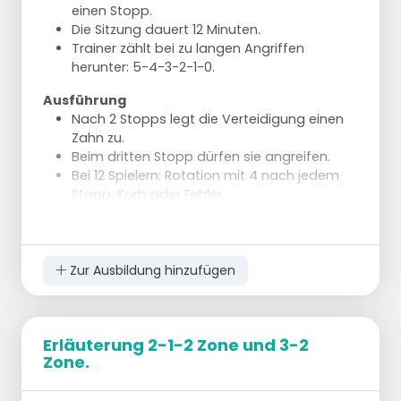
Tipps
einen Stopp.
Beginnen Sie mit einem schwachen Dribbler
Die Sitzung dauert 12 Minuten.
und lassen Sie ihn mit seiner schwachen
Trainer zählt bei zu langen Angriffen
Hand beginnen.
herunter: 5-4-3-2-1-0.
Legen Sie dem Angreifer zu Beginn
Einschränkungen auf: Er darf nur die
Ausführung
Geschwindigkeit ändern, aber nicht die
Nach 2 Stopps legt die Verteidigung einen
Richtung, außer an der Seitenlinie.
Zahn zu.
Verringern Sie die Einschränkungen, sobald
Beim dritten Stopp dürfen sie angreifen.
die Verteidiger besser werden.
Bei 12 Spielern: Rotation mit 4 nach jedem
Stopp, Korb oder Fehler.
Neue Angreifer nach jedem Stopp, Korb
oder Fehler (Trainer bestimmt Fehler).
Mannschaft, die den dritten Stopp
verursacht, geht in die Verteidigung.
Zur Ausbildung hinzufügen
Variationen
Drei Verteidiger, vier Angreifer.
2 oder 3 aufeinanderfolgende Stopps für
Erläuterung 2-1-2 Zone und 3-2
Wechsel (mit Wurfuhr).
Zone.
35 Sekunden verteidigen ohne Korb oder
Fehler.