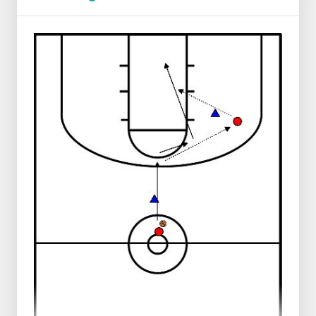
Ziel: Diese Übung soll den Spielern helfen, den
Korb in einer geraden Linie in einer 1v1-Situation
zu attackieren.
Pro Paar 1 Ball.
Der äußere Mann dribbelt den Ball und geht
einmal um die Spielfigur herum.
Der Innenverteidiger macht einen Slalom
zwischen den Pfosten, um eine 1v1-Situation
zu schaffen.
Dann fangt ihr den Ball und spielt euch
gegenseitig einen Brustpass in Richtung der
anderen Seite des Feldes.
Dort tippt der äußere Mann,
genau wie im
ersten Spielzug
, die Spielfigur an und
kontrolliert den Ball.
Versuch, die Verteidigung durch
Provokation zu überwinden:
Stechschritt,
Pump-Fake, niedriger Schwung usw.