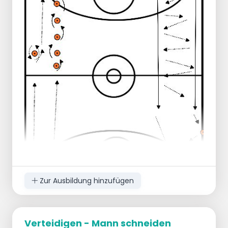
abgefangen, dann gibt es keinen
1-Tor-
Versuch
.
Wird ein Treffer erzielt, geht der Angreifer
zurück in die Verteidigung.
Der erste Spieler in der Reihe geht dann ins
1v1 und geht nach dem Treffer zurück in die
Verteidigung.
Nach der Verteidigung kehrt er/sie an das
Ende der Reihe zurück.
Bei 10 Punkten hat eines der beiden Teams
gewonnen und das andere muss nach oben
laufen/schieben.
Zur Ausbildung hinzufügen
Verteidigen - Mann schneiden