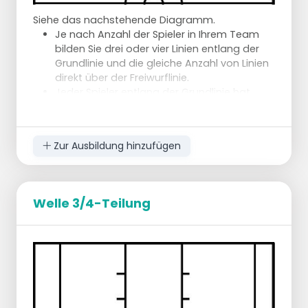
Siehe das nachstehende Diagramm.
Je nach Anzahl der Spieler in Ihrem Team
bilden Sie drei oder vier Linien entlang der
Grundlinie und die gleiche Anzahl von Linien
direkt über der Freiwurflinie.
Jeder Spieler entlang der Grundlinie hat
einen Ball und geht zum Spieler am
Spielfeldrand.
Erste 3 Quartale: Sprint
Zur Ausbildung hinzufügen
Letztes Viertel: Rutschen - 1 Hand hoch zur
Schussabwehr
Dribbel hoch beenden
, so dass er zur Grundlinie
Welle 3/4-Teilung
drängt
.