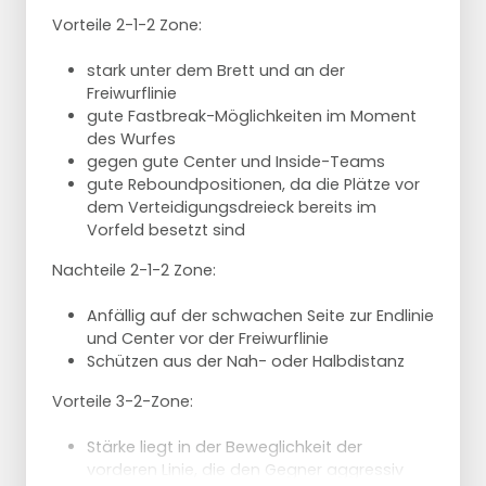
Bei einem Stopp bleibt die Uhr stehen,
Vorteile 2-1-2 Zone:
Angreifer versuchen es erneut.
Bei Korb, offensivem Rebound oder Fehler,
stark unter dem Brett und an der
Uhr auf 35 Sekunden zurücksetzen.
Freiwurflinie
gute Fastbreak-Möglichkeiten im Moment
des Wurfes
gegen gute Center und Inside-Teams
gute Reboundpositionen, da die Plätze vor
dem Verteidigungsdreieck bereits im
Vorfeld besetzt sind
Nachteile 2-1-2 Zone:
Anfällig auf der schwachen Seite zur Endlinie
und Center vor der Freiwurflinie
Schützen aus der Nah- oder Halbdistanz
Vorteile 3-2-Zone:
Stärke liegt in der Beweglichkeit der
vorderen Linie, die den Gegner aggressiv