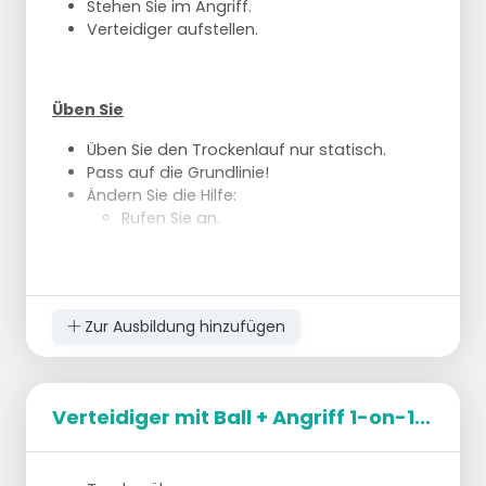
einen Sprung zum Ball
Stehen Sie im Angriff.
Und rennt in der Verweigerung mit -->
Verteidiger aufstellen.
Wächter geht an der starken Seite rein
Üben Sie
Üben Sie den Trockenlauf nur statisch.
Pass auf die Grundlinie!
Ändern Sie die Hilfe:
Rufen Sie an.
Zur Ausbildung hinzufügen
Verteidiger mit Ball + Angriff 1-on-1...