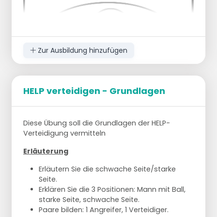
Zur Ausbildung hinzufügen
HELP verteidigen - Grundlagen
Diese Übung dient der Verteidigung des
einschneidenden Mannes.
Diese Übung soll die Grundlagen der HELP-
Verteidigung vermitteln
1 Passgeber im Mittelkreis mit Verteidiger
1 Angreifer und Verteidiger auf den vorderen
Erläuterung
Positionen
Der Guard beginnt ein Dribbling und gibt
Erläutern Sie die schwache Seite/starke
den Ball an den Stürmer weiter (lässt den
Seite.
Ball ankommen und verteidigt ihn dann mit
Erklären Sie die 3 Positionen: Mann mit Ball,
vollem Einsatz)
starke Seite, schwache Seite.
In diesem Moment macht der Verteidiger
Paare bilden: 1 Angreifer, 1 Verteidiger.