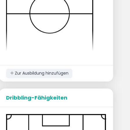
Andere technische oder Aufwärmübung
entlang der Hütchen anstelle des
Dribbelns.
Ausführung
Übung kann auf beiden Seiten
angewendet werden.
Zur Ausbildung hinzufügen
Dribbling-Fähigkeiten
Entfernung etwa 10 Meter
Gehübung: zunächst leichtes Gehtempo 3x
Die Spieler sollen nebeneinander auf dem
Platz stehen;