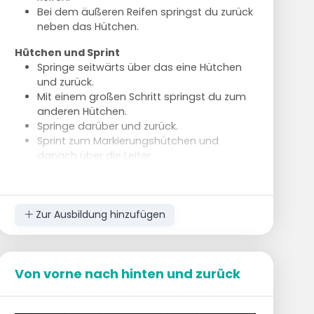
Bei dem äußeren Reifen springst du zurück
neben das Hütchen.
Hütchen und Sprint
Springe seitwärts über das eine Hütchen
und zurück.
Mit einem großen Schritt springst du zum
anderen Hütchen.
Springe darüber und zurück.
Sprint zum Markierungshütchen und
danach über die Leiter.
Ausführung
Sorge für eine gute Balance beim Springen
auf einem Bein.
Zur Ausbildung hinzufügen
Versuche, die Übungen in einer fließenden
Bewegung auszuführen.
Von vorne nach hinten und zurück