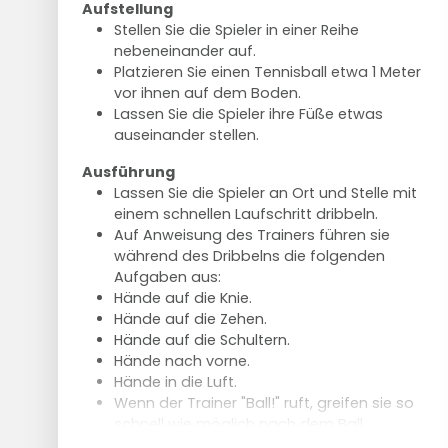
Aufstellung
Gehen Sie zurück zur Basisposition und
Stellen Sie die Spieler in einer Reihe
setzen Sie Ihr rechtes Bein nach hinten,
nebeneinander auf.
beugen Sie Ihr linkes Knie.
Platzieren Sie einen Tennisball etwa 1 Meter
Wiederholen Sie mit dem linken Bein.
vor ihnen auf dem Boden.
Lassen Sie die Spieler ihre Füße etwas
Ausführung
auseinander stellen.
Machen Sie eine Runde um das Feld.
Joggen Sie an den langen Seiten.
Ausführung
Sprinten Sie an den kurzen Seiten.
Lassen Sie die Spieler an Ort und Stelle mit
einem schnellen Laufschritt dribbeln.
Auf Anweisung des Trainers führen sie
während des Dribbelns die folgenden
Aufgaben aus:
Hände auf die Knie.
Hände auf die Zehen.
Hände auf die Schultern.
Hände nach vorne.
Hände in die Luft.
Wenn der Trainer "Ball!" ruft, greifen sie so
schnell wie möglich nach dem Ball.
Wiederholen und variieren Sie die