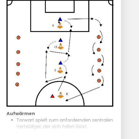
Aufwärmen
Torwart spielt zum anfordernden zentralen
Verteidiger, der sich fallen lässt.
Zentraler Verteidiger prallt zum Torwart