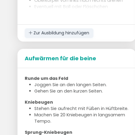
Oberkörper von links nach rechts drehen
Eventuell mit Ball oder Fläschchen
Seitliche Planke 2x 30 Sekunden
Auf der Seite, auf Unterarm stützen
Hüften vom Boden, Körper in gerader Linie
Zur Ausbildung hinzufügen
Nach 30 Sekunden die Seite wechseln
Superman-Halten 30 Sekunden
Auf dem Bauch liegen
Aufwärmen für die beine
Arme und Beine vom Boden, halten
Stärkt unteren Rücken und Gesäßmuskeln
Runde um das Feld
Joggen Sie an den langen Seiten.
Gehen Sie an den kurzen Seiten.
Kniebeugen
Stehen Sie aufrecht mit Füßen in Hüftbreite.
Machen Sie 20 Kniebeugen in langsamem
Tempo.
Sprung-Kniebeugen