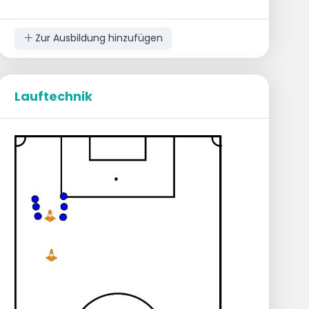
zurück.
Torwart kontrolliert mit dem entfernten
Fuß und spielt zum anfordernden
Zur Ausbildung hinzufügen
offensiven Mittelfeldspieler.
Offensiver Mittelfeldspieler kontrolliert mit
dem entfernten Fuß und prallt zum
zentralen Verteidiger zurück.
Lauftechnik
Zentraler Verteidiger spielt zum
anfordernden Stürmer, der sich fallen lässt.
Stürmer kontrolliert mit dem entfernten
Fuß und dreht sich heraus.
Stürmer slalomiert durch Hütchen zurück
zur Ausgangsposition.
Torwart nimmt die Position des zentralen
Verteidigers ein, zentraler Verteidiger die
des offensiven Mittelfeldspielers, und der
offensive Mittelfeldspieler die des
Stürmers.
Variationen
Ballannahme mit links, Pass mit rechts -
oder umgekehrt.