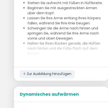
Stehen Sie aufrecht mit Füßen in Hüftbreite.
Beginnen Sie mit ausgestreckten Armen
über dem Kopf.
Lassen Sie Ihre Arme entlang Ihres Körpers
fallen, während Sie Ihre Knie beugen.
Schwingen Sie die Arme nach hinten und
springen Sie, während Sie Ihre Arme nach
vorne und oben bewegen.
Halten Sie Ihren Rücken gerade, die Hüften
nach hinten und die Füße flach auf dem
Boden.
Ausfallschritte
Basisposition: Stehen Sie aufrecht mit
leicht gespreizten Füßen.
Zur Ausbildung hinzufügen
Setzen Sie Ihr rechtes Bein gerade nach
vorne und beugen Sie das Knie um 90
Grad, das linke Knie so nah wie möglich am
Boden.
Dynamisches aufwärmen
Kommen Sie hoch und setzen Sie Ihr
rechtes Bein zur rechten Seite, beugen Sie
Ihr linkes Knie.