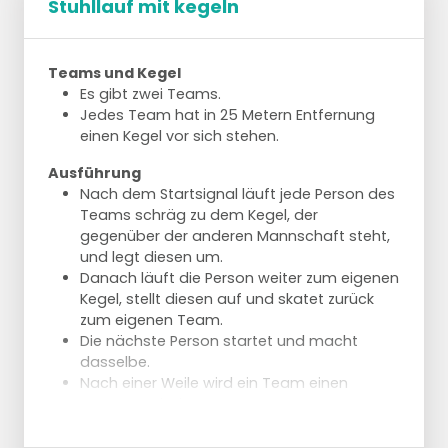
Stuhllauf mit kegeln
Teams und Kegel
Es gibt zwei Teams.
Jedes Team hat in 25 Metern Entfernung
einen Kegel vor sich stehen.
Ausführung
Nach dem Startsignal läuft jede Person des
Teams schräg zu dem Kegel, der
gegenüber der anderen Mannschaft steht,
und legt diesen um.
Danach läuft die Person weiter zum eigenen
Kegel, stellt diesen auf und skatet zurück
zum eigenen Team.
Die nächste Person startet und macht
dasselbe.
Nach einer Weile wird ein Team einen
Vorsprung haben.
Ab dem Moment, in dem du deinen eigenen
Kegel erreichst und dieser noch steht,