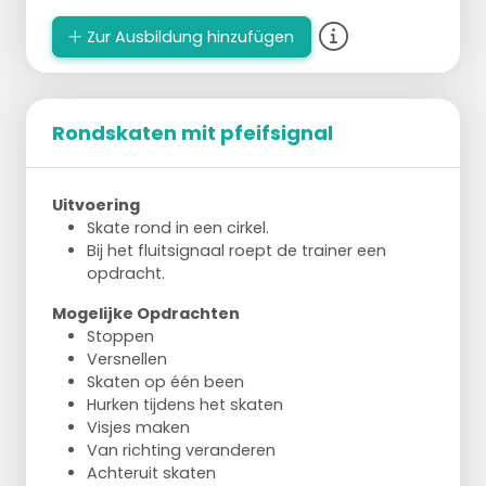
erhältst du einen Punkt.
Zur Ausbildung hinzufügen
Das Team mit den meisten Punkten
gewinnt.
Rondskaten mit pfeifsignal
Uitvoering
Skate rond in een cirkel.
Bij het fluitsignaal roept de trainer een
opdracht.
Mogelijke Opdrachten
Stoppen
Versnellen
Skaten op één been
Hurken tijdens het skaten
Visjes maken
Van richting veranderen
Achteruit skaten