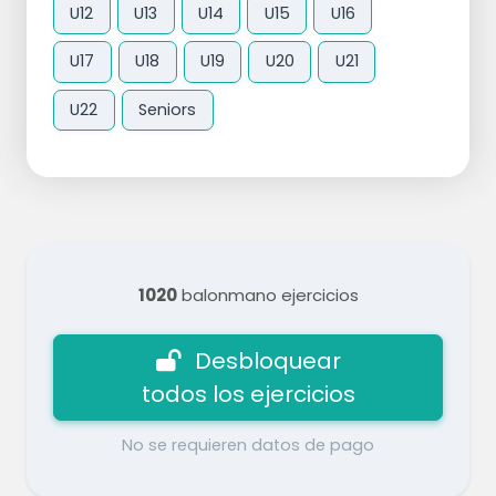
U12
U13
U14
U15
U16
U17
U18
U19
U20
U21
U22
Seniors
1020
balonmano ejercicios
Desbloquear
todos los ejercicios
No se requieren datos de pago