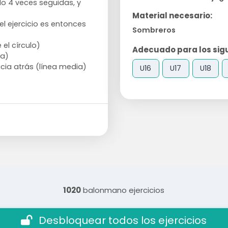
o 4 veces seguidas, y
Material necesario:
l ejercicio es entonces
Sombreros
 el círculo)
Adecuado para los sigu
da)
acia atrás (línea media)
U16
U17
U18
1020
balonmano ejercicios
Desbloquear todos los ejercicios