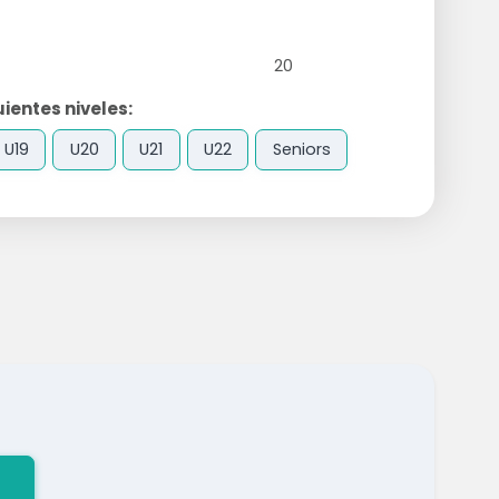
20
ientes niveles:
U19
U20
U21
U22
Seniors